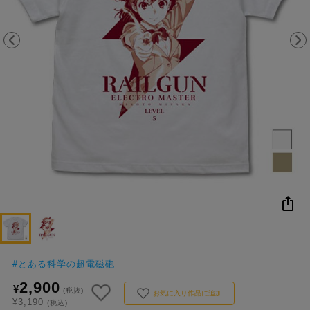
NEW
おすすめ
colleize B
書籍
商品
OX
#
とある科学の超電磁砲
2,900
¥
(税抜)
お気に入り作品に追加
¥3,190
(税込)