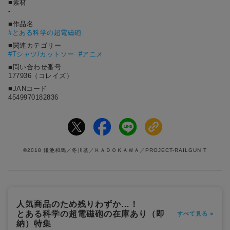
■素材
-
■作品名
#
とある科学の超電磁砲
■関連カテゴリー
#Tシャツ/カットソー
#アニメ
■問い合わせ番号
177936（コレイズ）
■JANコード
4549970182836
©2018 鎌池和馬／冬川基／ＫＡＤＯＫＡＷＡ／PROJECT-RAILGUN T
人気商品のため残りわずか…！
とある科学の超電磁砲の在庫あり（即
すべて見る >
納）特集