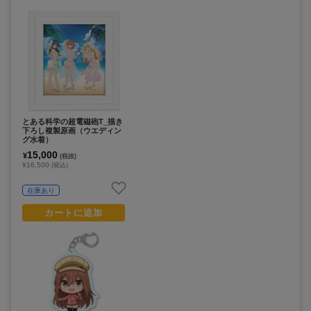
とある科学の超電磁砲T_描き
下ろし複製原画（ウエディン
グ水着）
15,000
¥
(税抜)
¥16,500
(税込)
在庫あり
カートに追加