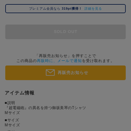
コ
プレミアム会員なら
319pt獲得！
詳細を見る
レ
イ
ズ
注
SOLD OUT
目
キ
ー
ワ
「再販売お知らせ」を押すことで
この商品の
再販時に、メールで通知
を受け取れます。
ー
ド
再販売お知らせ
#ポケットモンスター（ポケモン）
#名探偵コナン
#Dr.STONE（ドクターストーン）
1位
4位
#ハイキュー!!
#呪術廻戦
#進撃の巨人
#超
2位
5位
アイテム情報
#初音ミク シリーズ
#ゴールデンカムイ
#東京リベンジャーズ（東リベ）
3位
■説明
『超電磁砲』の異名を持つ御坂美琴のTシャツ
Mサイズ
■サイズ
Mサイズ