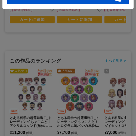
お取寄せ商品
お取寄せ商品
お取寄せ商品
カートに追加
カートに追加
カートに追
この作品のランキング
すべて見る >
人気No.
1
人気No.
3
5
NEW
NEW
NEW
とある科学の超電磁砲Ｔ_ト
とある科学の超電磁砲Ｔ_ト
とある科学の超電磁
レーディング ちょこんと！
レーディング ちょこんと！
レーディング ちょこ
アクリルスタンド(単位/コン
ホログラム缶バッジ(単位/コ
ダイカットステッカー
プリートBOX/14パック入り)
ンプリートBOX/14パック入
コンプリートBOX/1
11,200
7,700
7,000
¥
¥
¥
(税抜)
(税抜)
(税抜)
り)
入り)