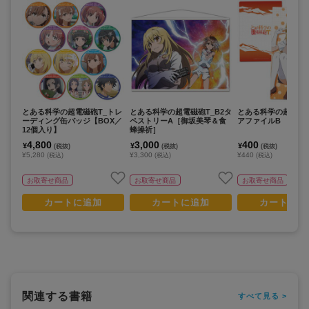
とある科学の超電磁砲T_トレ
とある科学の超電磁砲T_B2タ
とある科学の超電磁砲
ーディング缶バッジ【BOX／
ペストリーA［御坂美琴＆食
アファイルB
12個入り】
蜂操祈］
4,800
3,000
400
¥
¥
¥
(税抜)
(税抜)
(税抜)
¥5,280
¥3,300
¥440
(税込)
(税込)
(税込)
お取寄せ商品
お取寄せ商品
お取寄せ商品
カートに追加
カートに追加
カートに追
関連する書籍
すべて見る >