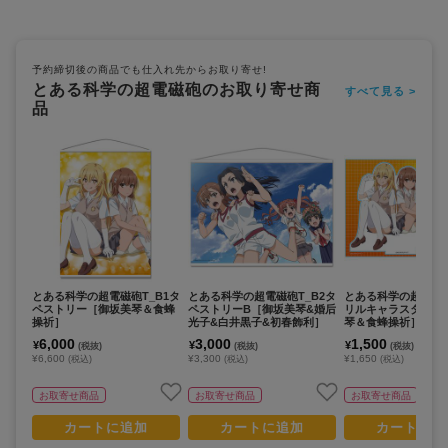
予約締切後の商品でも仕入れ先からお取り寄せ!
とある科学の超電磁砲のお取り寄せ商
すべて見る >
品
とある科学の超電磁砲T_B1タ
とある科学の超電磁砲T_B2タ
とある科学の超電磁砲
ペストリー［御坂美琴＆食蜂
ペストリーB［御坂美琴&婚后
リルキャラスタンド
操祈］
光子&白井黒子&初春飾利］
琴＆食蜂操祈］
6,000
3,000
1,500
¥
¥
¥
(税抜)
(税抜)
(税抜)
¥6,600
¥3,300
¥1,650
(税込)
(税込)
(税込)
お取寄せ商品
お取寄せ商品
お取寄せ商品
カートに追加
カートに追加
カートに追