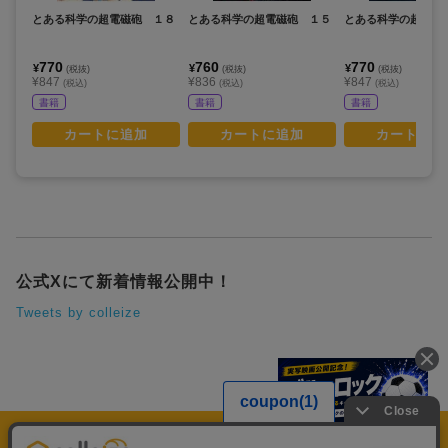
とある科学の超電磁砲 １８
とある科学の超電磁砲 １５
とある科学の超電磁
770
760
770
¥
¥
¥
(税抜)
(税抜)
(税抜)
¥847
¥836
¥847
(税込)
(税込)
(税込)
書籍
書籍
書籍
カートに追加
カートに追加
カートに追
公式Xにて新着情報公開中！
Tweets by colleize
運営会社
個人情報保護方針
利用規約
プレミアム会員規約