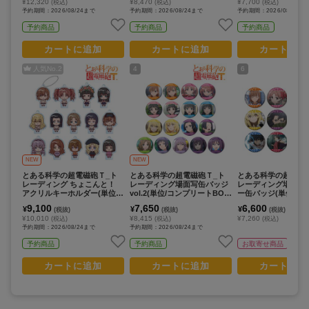
¥12,320
¥8,470
¥7,700
(税込)
(税込)
(税込)
予約期間：2026/08/24まで
予約期間：2026/08/24まで
予約期間：2026/08/24ま
予約商品
予約商品
予約商品
カートに追加
カートに追加
カートに追
人気No.
2
4
6
NEW
NEW
とある科学の超電磁砲Ｔ_ト
とある科学の超電磁砲Ｔ_ト
とある科学の超電磁
レーディング ちょこんと！
レーディング場面写缶バッジ
レーディング場面写
アクリルキーホルダー(単位/
vol.2(単位/コンプリートBOX/
ー缶バッジ(単位/コ
コンプリートBOX/14パック
17パック入り)
トBOX/12パック入り
9,100
7,650
6,600
¥
¥
¥
(税抜)
(税抜)
(税抜)
入り)
¥10,010
¥8,415
¥7,260
(税込)
(税込)
(税込)
予約期間：2026/08/24まで
予約期間：2026/08/24まで
予約商品
予約商品
お取寄せ商品
カートに追加
カートに追加
カートに追