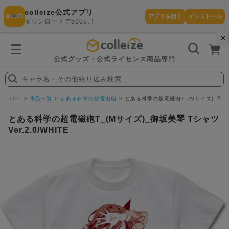
colleize公式アプリ
アプリを開く
インストール
ダウンロードで500pt！
×
書
籍
を
検
索
公式グッズ・公式ライセンス商品専門
す
る
キャラ名・その他絞り込み検索
探
す
TOP
作品一覧
とある科学の超電磁砲
とある科学の超電磁砲T_(Mサイズ)_御坂美琴 
とある科学の超電磁砲T_(Mサイズ)_御坂美琴 Tシャツ
Ver.2.0/WHITE
カテゴリ
お気に入
作品
ー
り
在庫あり
ランキン
(即納)
セール
グ
商品