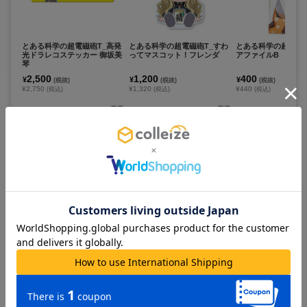
とある科学の超電磁砲T_高発
とある科学の超電磁砲T_すわ
とある科学の超電磁砲
光ドラレコステッカー 御坂美
ってマスコット！フレンダ
アファイルB
琴
2,500
1,200
400
¥
¥
¥
(税抜)
(税抜)
(税抜)
¥2,750
¥1,320
¥440
(税込)
(税込)
(税込)
お取寄せ商品
お取寄せ商品
お取寄せ商品
カートに追加
カートに追加
カートに追
とある科学の超電磁砲T_アク
とある科学の超電磁砲T_アク
とある科学の超電磁砲
リルスタンド09/御坂美琴 レ
リルスタンド10/食蜂操祈 レ
ってマスコット！ゲ
ースクイーンver.(描き下ろし
ースクイーンver.(描き下ろし
イラスト)
イラスト)
1,650
1,650
1,200
¥
¥
¥
(税抜)
(税抜)
(税抜)
¥1,815
¥1,815
¥1,320
(税込)
(税込)
(税込)