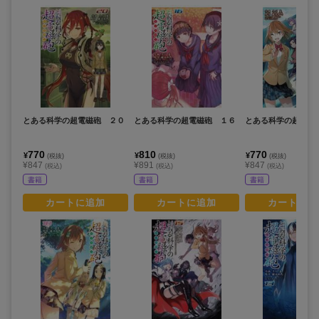
とある科学の超電磁砲 ２０
とある科学の超電磁砲 １６
とある科学の超電磁
770
810
770
¥
¥
¥
(税抜)
(税抜)
(税抜)
¥847
¥891
¥847
(税込)
(税込)
(税込)
書籍
書籍
書籍
カートに追加
カートに追加
カートに追