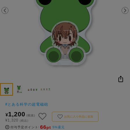
NEW
おすすめ
colleize B
書籍
商品
OX
#
とある科学の超電磁砲
1,200
¥
(税抜)
お気に入り作品に追加
¥1,320
(税込)
66
pt
付与予定ポイント
5%還元