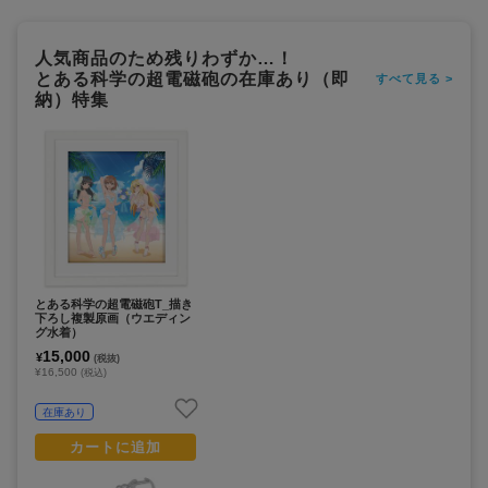
人気商品のため残りわずか…！
とある科学の超電磁砲の在庫あり（即
すべて見る >
納）特集
とある科学の超電磁砲T_描き
下ろし複製原画（ウエディン
グ水着）
15,000
¥
(税抜)
¥16,500
(税込)
在庫あり
カートに追加