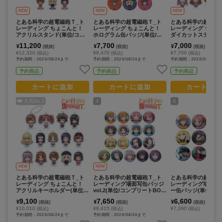
NEW
NEW
NEW
とある科学の超電磁砲Ｔ_ト
とある科学の超電磁砲Ｔ_ト
とある科学の超電磁
レーディング ちょこんと！
レーディング ちょこんと！
レーディング ちょこ
アクリルスタンド(単位/コン
ホログラム缶バッジ(単位/コ
ダイカットステッカー
プリートBOX/14パック入り)
ンプリートBOX/14パック入
コンプリートBOX/1
11,200
7,700
7,000
¥
¥
¥
(税抜)
(税抜)
(税抜)
り)
入り)
¥12,320
¥8,470
¥7,700
(税込)
(税込)
(税込)
予約期間：2026/08/24まで
予約期間：2026/08/24まで
予約期間：2026/08/24ま
予約商品
予約商品
予約商品
カートに追加
カートに追加
カートに追
人気No.
2
4
6
NEW
NEW
とある科学の超電磁砲Ｔ_ト
とある科学の超電磁砲Ｔ_ト
とある科学の超電磁
レーディング ちょこんと！
レーディング場面写缶バッジ
レーディング場面写
アクリルキーホルダー(単位/
vol.2(単位/コンプリートBOX/
ー缶バッジ(単位/コ
コンプリートBOX/14パック
17パック入り)
トBOX/12パック入り
9,100
7,650
6,600
¥
¥
¥
(税抜)
(税抜)
(税抜)
入り)
¥10,010
¥8,415
¥7,260
(税込)
(税込)
(税込)
予約期間：2026/08/24まで
予約期間：2026/08/24まで