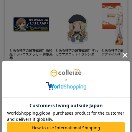
とある科学の超電磁砲T_高発
とある科学の超電磁砲T_すわ
とある科学の超電磁砲
光ドラレコステッカー 御坂美
ってマスコット！フレンダ
アファイルB
琴
2,500
1,200
400
¥
¥
¥
(税抜)
(税抜)
(税抜)
¥2,750
¥1,320
¥440
(税込)
(税込)
(税込)
お取寄せ商品
お取寄せ商品
お取寄せ商品
カートに追加
カートに追加
カートに追