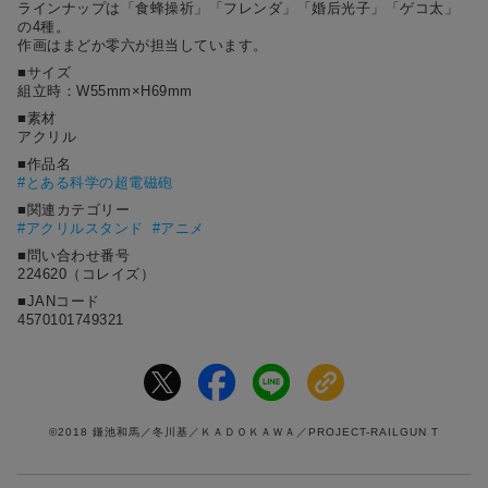
ラインナップは「食蜂操祈」「フレンダ」「婚后光子」「ゲコ太」
の4種。
作画はまどか零六が担当しています。
■サイズ
組立時：W55mm×H69mm
■素材
アクリル
■作品名
#
とある科学の超電磁砲
■関連カテゴリー
#アクリルスタンド
#アニメ
■問い合わせ番号
224620（コレイズ）
■JANコード
4570101749321
©2018 鎌池和馬／冬川基／ＫＡＤＯＫＡＷＡ／PROJECT-RAILGUN T