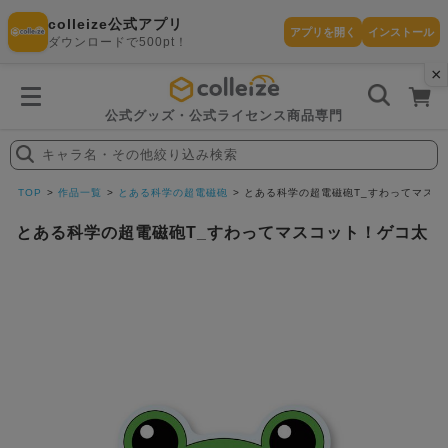
colleize公式アプリ
アプリを開く
インストール
ダウンロードで500pt！
×
書
籍
を
検
索
公式グッズ・公式ライセンス商品専門
す
る
キャラ名・その他絞り込み検索
探
す
TOP
作品一覧
とある科学の超電磁砲
とある科学の超電磁砲T_すわってマスコ
とある科学の超電磁砲T_すわってマスコット！ゲコ太
カテゴリ
お気に入
作品
ー
り
在庫あり
ランキン
(即納)
セール
グ
商品