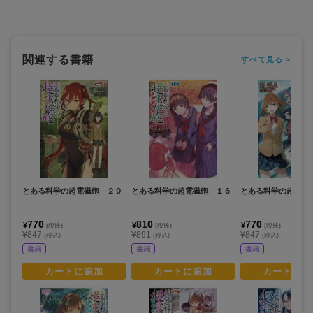
関連する書籍
すべて見る >
とある科学の超電磁砲 ２０
とある科学の超電磁砲 １６
とある科学の超電磁
770
810
770
¥
¥
¥
(税抜)
(税抜)
(税抜)
¥847
¥891
¥847
(税込)
(税込)
(税込)
書籍
書籍
書籍
カートに追加
カートに追加
カートに追