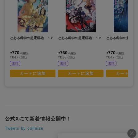
とある科学の超電磁砲 １８
とある科学の超電磁砲 １５
とある科学の超電磁
770
760
770
¥
¥
¥
(税抜)
(税抜)
(税抜)
¥847
¥836
¥847
(税込)
(税込)
(税込)
書籍
書籍
書籍
カートに追加
カートに追加
カートに追
公式Xにて新着情報公開中！
Tweets by colleize