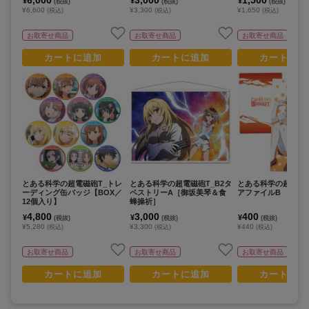
¥
¥
¥
(税抜)
(税抜)
(税抜)
¥6,600
¥3,300
¥1,650
(税込)
(税込)
(税込)
お取寄せ商品
お取寄せ商品
お取寄せ商品
カートに追加
カートに追加
カートに追
とある科学の超電磁砲T_トレ
とある科学の超電磁砲T_B2タ
とある科学の超電磁砲
ーディング缶バッジ【BOX／
ペストリーA［御坂美琴＆食
アファイルB
12個入り】
蜂操祈］
4,800
3,000
400
¥
¥
¥
(税抜)
(税抜)
(税抜)
¥5,280
¥3,300
¥440
(税込)
(税込)
(税込)
お取寄せ商品
お取寄せ商品
お取寄せ商品
カートに追加
カートに追加
カートに追