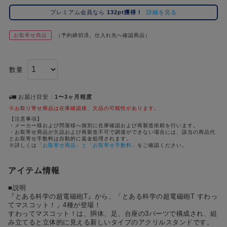
コ
プレミアム会員なら
132pt獲得！
詳細を見る
レ
イ
お取寄せ商品
（予約締切済。仕入れ先へ確認商品）
ズ
注
目
数量
キ
ー
ワ
お届け目安
1〜3ヶ月程度
ー
※お取り寄せ商品は在庫確認後、欠品の可能性があります。
ド
【注意事項】
・メーカー様および問屋様へ個別に在庫確認および再製造依頼を行います。
・お取寄せ商品が欠品および再製造不可で調達ができない場合には、該当の商品代
#ポケットモンスター（ポケモン）
#名探偵コナン
#Dr.STONE（ドクターストーン）
#超
1位
4位
とお取寄せ手数料は自動的に返金処理されます。
※詳しくは
「お取寄せ商品」と「お取寄せ手数料」
をご確認ください。
#ハイキュー!!
#呪術廻戦
#Re:ゼロから始める異世界生活（リゼロ）
#進
2位
5位
アイテム情報
#初音ミク シリーズ
#ゴールデンカムイ
#東京リベンジャーズ（東リベ）
3位
■説明
『とある科学の超電磁砲T』から、「とある科学の超電磁砲T すわっ
てマスコット！」4種が登場！
すわってマスコット！は、胴体、足、台座の3パーツで構成され、組
み立てると立体的に見える新しいタイプのアクリルスタンドです。