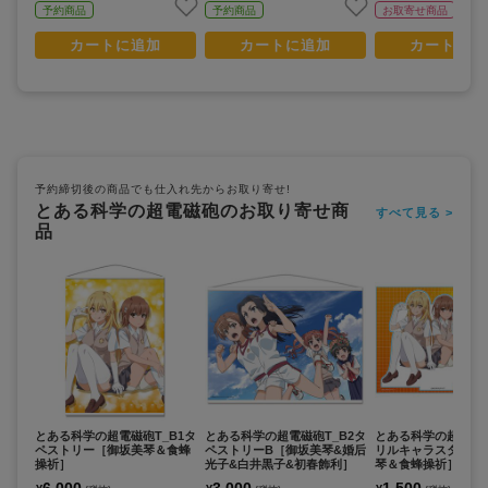
予約商品
予約商品
お取寄せ商品
カートに追加
カートに追加
カートに追
予約締切後の商品でも仕入れ先からお取り寄せ!
とある科学の超電磁砲のお取り寄せ商
すべて見る >
品
とある科学の超電磁砲T_B1タ
とある科学の超電磁砲T_B2タ
とある科学の超電磁砲
ペストリー［御坂美琴＆食蜂
ペストリーB［御坂美琴&婚后
リルキャラスタンド
操祈］
光子&白井黒子&初春飾利］
琴＆食蜂操祈］
6,000
3,000
1,500