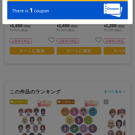
とある科学の超電磁砲T_アク
とある科学の超電磁砲T_アク
とある科学の超電磁砲
リルスタンド09/御坂美琴 レ
リルスタンド10/食蜂操祈 レ
ってマスコット！ゲ
ースクイーンver.(描き下ろし
ースクイーンver.(描き下ろし
イラスト)
イラスト)
1,650
1,650
1,200
¥
¥
¥
(税抜)
(税抜)
(税抜)
¥1,815
¥1,815
¥1,320
(税込)
(税込)
(税込)
お取寄せ商品
お取寄せ商品
お取寄せ商品
カートに追加
カートに追加
カートに追
この作品のランキング
すべて見る >
人気No.
1
人気No.
3
5