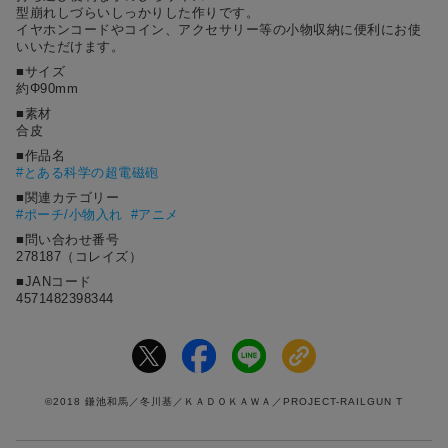
型崩れしづらいしっかりした作りです。
イヤホンコードやコイン、アクセサリー等の小物収納に便利にお使
いいただけます。
■サイズ
約Φ90mm
■素材
合皮
■作品名
#
とある科学の超電磁砲
■関連カテゴリー
#ポーチ/小物入れ
#アニメ
■問い合わせ番号
278187（コレイズ）
■JANコード
4571482398344
©2018 鎌池和馬／冬川基／ＫＡＤＯＫＡＷＡ／PROJECT-RAILGUN T