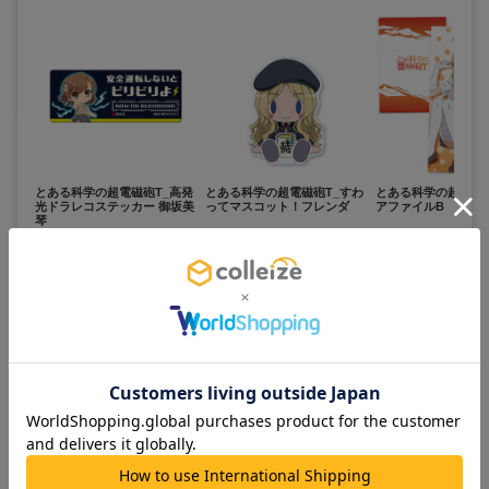
とある科学の超電磁砲T_高発
とある科学の超電磁砲T_すわ
とある科学の超電磁砲
光ドラレコステッカー 御坂美
ってマスコット！フレンダ
アファイルB
琴
2,500
1,200
400
¥
¥
¥
(税抜)
(税抜)
(税抜)
¥2,750
¥1,320
¥440
(税込)
(税込)
(税込)
お取寄せ商品
お取寄せ商品
お取寄せ商品
カートに追加
カートに追加
カートに追