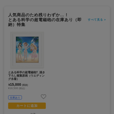
人気商品のため残りわずか…！
とある科学の超電磁砲の在庫あり（即
すべて見る >
納）特集
とある科学の超電磁砲T_描き
下ろし複製原画（ウエディン
グ水着）
15,000
¥
(税抜)
¥16,500
(税込)
在庫あり
カートに追加