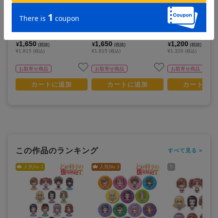
とある科学の超電磁砲T_アク
とある科学の超電磁砲T_アク
とある科学の超電磁砲
リルスタンド09/御坂美琴 レ
リルスタンド10/食蜂操祈 レ
ってマスコット！ゲ
ースクイーンver.(描き下ろし
ースクイーンver.(描き下ろし
イラスト)
イラスト)
1,650
1,650
1,200
¥
¥
¥
(税抜)
(税抜)
(税抜)
¥1,815
¥1,815
¥1,320
(税込)
(税込)
(税込)
お取寄せ商品
お取寄せ商品
お取寄せ商品
カートに追加
カートに追加
カートに追
この作品のランキング
すべて見る >
人気No.
1
人気No.
3
5