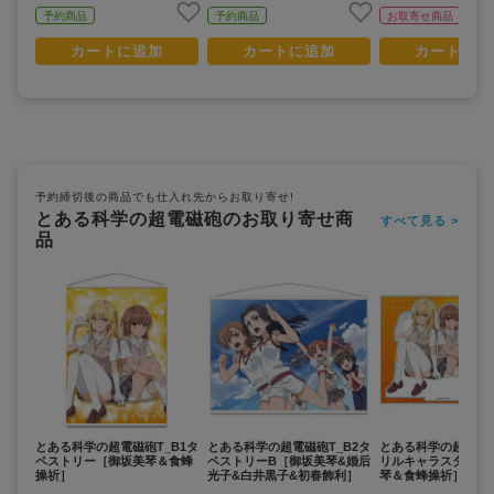
予約商品
予約商品
お取寄せ商品
カートに追加
カートに追加
カートに追
予約締切後の商品でも仕入れ先からお取り寄せ!
とある科学の超電磁砲のお取り寄せ商
すべて見る >
品
とある科学の超電磁砲T_B1タ
とある科学の超電磁砲T_B2タ
とある科学の超電磁砲
ペストリー［御坂美琴＆食蜂
ペストリーB［御坂美琴&婚后
リルキャラスタンド
操祈］
光子&白井黒子&初春飾利］
琴＆食蜂操祈］