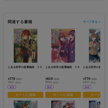
関連する書籍
すべて見る >
とある科学の超電磁砲 ２０
とある科学の超電磁砲 １６
とある科学の超電磁
770
810
770
¥
¥
¥
(税抜)
(税抜)
(税抜)
¥847
¥891
¥847
(税込)
(税込)
(税込)
書籍
書籍
書籍
カートに追加
カートに追加
カートに追