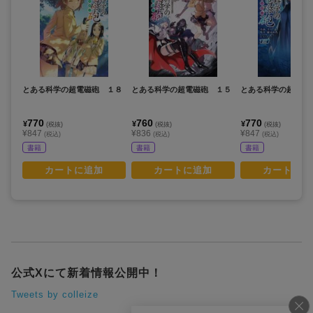
とある科学の超電磁砲 １８
とある科学の超電磁砲 １５
とある科学の超電磁
770
760
770
¥
¥
¥
(税抜)
(税抜)
(税抜)
¥847
¥836
¥847
(税込)
(税込)
(税込)
書籍
書籍
書籍
カートに追加
カートに追加
カートに追
公式Xにて新着情報公開中！
Tweets by colleize