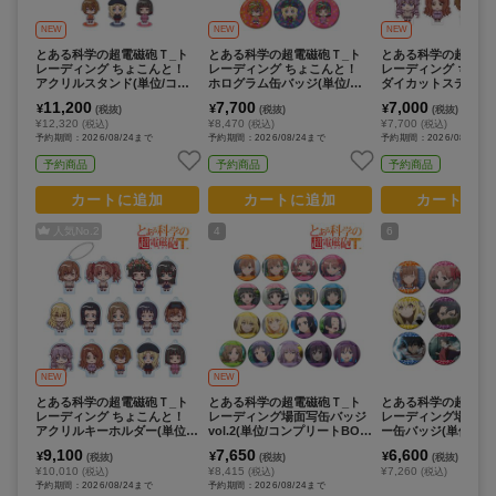
NEW
NEW
NEW
とある科学の超電磁砲Ｔ_ト
とある科学の超電磁砲Ｔ_ト
とある科学の超電磁
レーディング ちょこんと！
レーディング ちょこんと！
レーディング ちょこ
アクリルスタンド(単位/コン
ホログラム缶バッジ(単位/コ
ダイカットステッカー
プリートBOX/14パック入り)
ンプリートBOX/14パック入
コンプリートBOX/1
11,200
7,700
7,000
¥
¥
¥
(税抜)
(税抜)
(税抜)
り)
入り)
¥12,320
¥8,470
¥7,700
(税込)
(税込)
(税込)
予約期間：2026/08/24まで
予約期間：2026/08/24まで
予約期間：2026/08/24ま
予約商品
予約商品
予約商品
カートに追加
カートに追加
カートに追
人気No.
2
4
6
NEW
NEW
とある科学の超電磁砲Ｔ_ト
とある科学の超電磁砲Ｔ_ト
とある科学の超電磁
レーディング ちょこんと！
レーディング場面写缶バッジ
レーディング場面写
アクリルキーホルダー(単位/
vol.2(単位/コンプリートBOX/
ー缶バッジ(単位/コ
コンプリートBOX/14パック
17パック入り)
トBOX/12パック入り
9,100
7,650
6,600
¥
¥
¥
(税抜)
(税抜)
(税抜)
入り)
¥10,010
¥8,415
¥7,260
(税込)
(税込)
(税込)
予約期間：2026/08/24まで
予約期間：2026/08/24まで