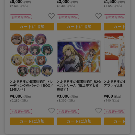
6,000
3,000
1,500
¥
¥
¥
(税抜)
(税抜)
(税抜)
¥6,600
¥3,300
¥1,650
(税込)
(税込)
(税込)
お取寄せ商品
お取寄せ商品
お取寄せ商品
カートに追加
カートに追加
カートに追
とある科学の超電磁砲T_トレ
とある科学の超電磁砲T_B2タ
とある科学の超電磁砲
ーディング缶バッジ【BOX／
ペストリーA［御坂美琴＆食
アファイルB
12個入り】
蜂操祈］
4,800
3,000
400
¥
¥
¥
(税抜)
(税抜)
(税抜)
¥5,280
¥3,300
¥440
(税込)
(税込)
(税込)
お取寄せ商品
お取寄せ商品
お取寄せ商品
カートに追加
カートに追加
カートに追