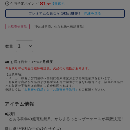
81
pt
コ
付与予定ポイント
5%還元
レ
プレミアム会員なら
162pt獲得！
詳細を見る
イ
ズ
お取寄せ商品
（予約締切済。仕入れ先へ確認商品）
注
目
キ
数量
ー
ワ
ー
お届け目安
1〜3ヶ月程度
ド
※お取り寄せ商品は在庫確認後、欠品の可能性があります。
【注意事項】
・メーカー様および問屋様へ個別に在庫確認および再製造依頼を行います。
#ポケットモンスター（ポケモン）
#名探偵コナン
#Dr.STONE（ドクターストーン）
1位
4位
・お取寄せ商品が欠品および再製造不可で調達ができない場合には、該当の商品代
とお取寄せ手数料は自動的に返金処理されます。
#ハイキュー!!
#呪術廻戦
#進撃の巨人
#超
※詳しくは
「お取寄せ商品」と「お取寄せ手数料」
をご確認ください。
2位
5位
#初音ミク シリーズ
#ゴールデンカムイ
#東京リベンジャーズ（東リベ）
3位
アイテム情報
■説明
「とある科学の超電磁砲S」からまるっとレザーケースが再販決定！
持ち運び便利な手のひらサイズ♪