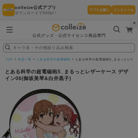
colleize公式アプリ
アプリを開く
インストール
ダウンロードで500pt！
×
書
籍
を
検
索
公式グッズ・公式ライセンス商品専門
す
る
キャラ名・その他絞り込み検索
探
す
TOP
作品一覧
とある科学の超電磁砲
とある科学の超電磁砲S_まるっとレザーケ
とある科学の超電磁砲S_まるっとレザーケース デザ
イン06(御坂美琴&白井黒子)
カテゴリ
お気に入
作品
ー
り
在庫あり
ランキン
(即納)
セール
グ
商品