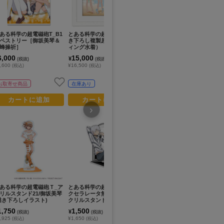
N
ある科学の超電磁砲T_B1
とある科学の超電磁砲T_描
とある科学の超電磁砲Ｔ_ア
と
ペストリー［御坂美琴＆
き下ろし複製原画（ウエデ
クリルスタンド23/佐天涙子
き
蜂操祈］
ィング水着）
(描き下ろしイラスト)
ドv
ド
6,000
15,000
1,750
1
¥
¥
¥
(税抜)
(税抜)
(税抜)
,600
¥16,500
¥1,925
¥1
(税込)
(税込)
(税込)
予約
お取寄せ商品
在庫あり
お取寄せ商品
カートに追加
カートに追加
カートに追加
›
ある科学の超電磁砲Ｔ_ア
とある科学の超電磁砲T_ア
とある科学の超電磁砲T_ク
と
リルスタンド21/御坂美琴
クセラレータ無糖珈琲A ア
リアファイルA
蜂
描き下ろしイラスト)
クリルスタンド
セ
1,750
1,500
400
1
¥
¥
¥
(税抜)
(税抜)
(税抜)
,925
¥1,650
¥440
¥1
(税込)
(税込)
(税込)