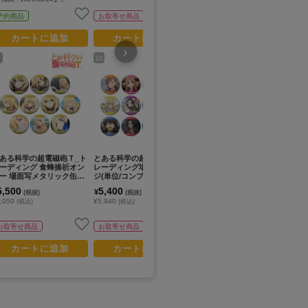
予約商品
お取寄せ商品
お取寄せ商品
カートに追加
カートに追加
カートに追加
›
10
12
14
NEW
N
ある科学の超電磁砲Ｔ_ト
とある科学の超電磁砲Ｔ_ト
とある科学の超電磁砲Ｔ_描
と
ーディング 食蜂操祈オン
レーディング場面写缶バッ
き下ろし 星空メイドver. ト
き
ー 場面写メタリック缶バ
ジ(単位/コンプリートBOX/1
レーディンググリッター缶
レ
ジ(単位/コンプリートBO
2パック入り)
バッジ(単位/コンプリートB
位
5,500
5,400
4,950
3
¥
¥
¥
(税抜)
(税抜)
(税抜)
/10パック入り)
OX/9パック入り)
ッ
,050
¥5,940
¥5,445
¥3
(税込)
(税込)
(税込)
予約期間：2026/08/24まで
予約
お取寄せ商品
お取寄せ商品
予約商品
カートに追加
カートに追加
カートに追加