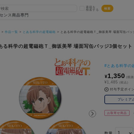
書籍を
検索
検索する
センス商品専門
P
作品一覧
とある科学の超電磁砲
とある科学の超電磁砲Ｔ_御坂美琴 場面写缶バッ
ある科学の超電磁砲Ｔ_御坂美琴 場面写缶バッジ3個セット
#
とある科学の
1,350
¥
(税抜
¥1,485
(税込)
付与予定ポイ
プレミア
お取寄せ商品
数量