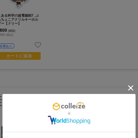
とある科学の超電磁砲T_ぷ
ちちょこアクリルキーホル
ダー【ドリー】
800
(税抜)
880
(税込)
在庫あり
カートに追加
この商品を見ている人は
こちらの商品もチェックしています