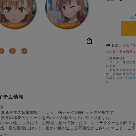
プレ
お届け目安
※お取り寄せ商品は
【注意事項】
・メーカー様および
います。
・お取寄せ商品が欠
は、該当の商品代と
※詳しくは
「お取寄
い。
イテム情報
明
とある科学の超電磁砲Ｔ』より、缶バッジ3個セットの登場です。
坂美琴の印象的なシーンを缶バッジ3個セットに仕上げました。
バンや小物につけたり、お部屋に並べて飾ったり、キャラクターとの日常
製造・梱包過程において、細かい傷が生じる可能性がございますこと、ご了
サイズ