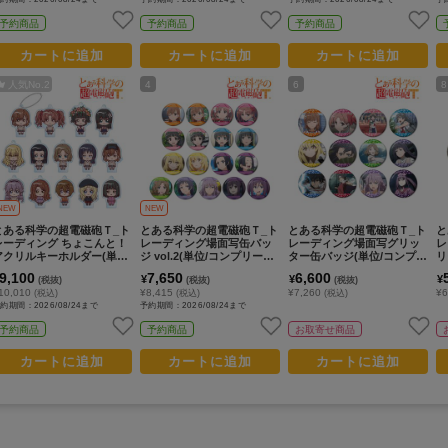
予約商品
予約商品
予約商品
カートに追加
カートに追加
カートに追加
人気No.
2
4
6
8
NEW
NEW
とある科学の超電磁砲Ｔ_ト
とある科学の超電磁砲Ｔ_ト
とある科学の超電磁砲Ｔ_ト
と
レーディング ちょこんと！
レーディング場面写缶バッ
レーディング場面写グリッ
レ
アクリルキーホルダー(単位/
ジ vol.2(単位/コンプリート
ター缶バッジ(単位/コンプリ
リ
コンプリートBOX/14パック
BOX/17パック入り)
ートBOX/12パック入り)
ッ
9,100
7,650
6,600
¥
¥
¥
(税抜)
(税抜)
(税抜)
入り)
X
10,010
¥8,415
¥7,260
¥6
(税込)
(税込)
(税込)
約期間：2026/08/24まで
予約期間：2026/08/24まで
予約商品
予約商品
お取寄せ商品
カートに追加
カートに追加
カートに追加