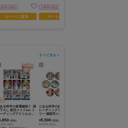
お取寄せ商品
お取寄せ商品
お取寄せ商品
カートに追加
カートに追加
カートに追加
すべて見る >
9
11
13
EW
N
ある科学の超電磁砲Ｔ_描
とある科学の超電磁砲Ｔ_ト
とある科学の超電磁砲Ｔ_ト
と
下ろし 星空メイドver. ト
レーディング 御坂美琴オン
レーディング場面写イラス
レ
ーディングアクリルカー
リー 場面写メタリック缶バ
トカード(単位/コンプリート
トカ
(単位/コンプリートBOX/9
ッジ(単位/コンプリートBO
BOX/20パック入り)
リ
5,850
5,500
5,000
4
¥
¥
¥
(税抜)
(税抜)
(税抜)
ック入り)
X/10パック入り)
,435
¥6,050
¥5,500
¥4
(税込)
(税込)
(税込)
約期間：2026/08/24まで
予約