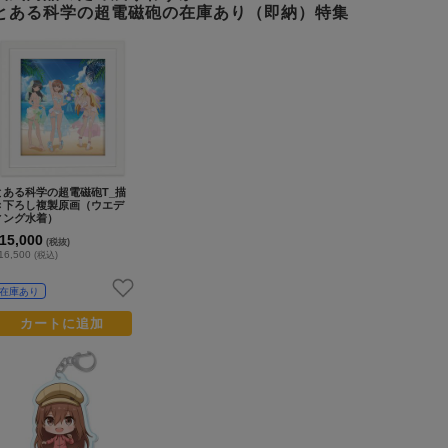
とある科学の超電磁砲の在庫あり（即納）特集
とある科学の超電磁砲T_描
き下ろし複製原画（ウエデ
ィング水着）
15,000
(税抜)
16,500
(税込)
在庫あり
カートに追加