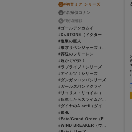
#初音ミク シリーズ
3
#名探偵コナン
4
#呪術廻戦
5
#ゴールデンカムイ
#Dr.STONE（ドクターストーン）
#進撃の巨人
#東京リベンジャーズ（東リベ）
#葬送のフリーレン
#超かぐや姫！
#ラブライブ！シリーズ
¥
#アイカツ！シリーズ
¥
#ダンガンロンパシリーズ
#ガールズバンドクライ
#リコリス・リコイル（リコリコ）
#転生したらスライムだった件（転スラ）
#ダイヤのA actⅡ（ダイヤのエース）
#銀魂
#Fate/Grand Order（FGO）
#WIND BREAKER（ウィンブレ）
#Fateシリーズ