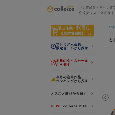
ログイン・会員登録
公式グッズ・公式ライ
お知らせ
TO
初回アプリ利用限定！500ptプレ
詳細
ゼント
と
プレミアム会員
限定セールから探す
本日のタイムセール
から探す
LINE連携
今月の注目作品
ランキングから探す
よくある質問
colleize 便利な4つのサービス
オススメ商品から探す
「お取寄せ商品」と「お取寄せ手数料」
colleizeランク・ポイントについて
NEW!!
colleize BOX
colleize Payについて