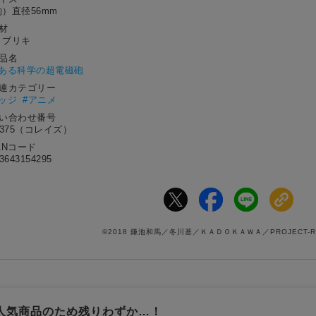
）直径56mm
材
、ブリキ
作品名
ある科学の超電磁砲
関連カテゴリー
バッジ
#アニメ
問い合わせ番号
4375（コレイズ）
ANコード
3643154295
©2018 鎌池和馬／冬川基／ＫＡＤＯＫＡＷＡ／PROJECT-RA
人気商品のため残りわずか…！