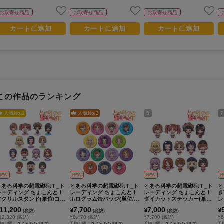
お取寄せ商品
お取寄せ商品
お取寄せ商品
カートに追加
カートに追加
カートに追加
この作品のランキング
人気No.
1
人気No.
3
5
7
NEW
NEW
NEW
N
とある科学の超電磁砲Ｔ_ト
とある科学の超電磁砲Ｔ_ト
とある科学の超電磁砲Ｔ_ト
と
レーディング ちょこんと！
レーディング ちょこんと！
レーディング ちょこんと！
き
アクリルスタンド(単位/コン
ホログラム缶バッジ(単位/コ
ダイカットステッカー(単位/
レ
プリートBOX/14パック入
ンプリートBOX/14パック入
コンプリートBOX/14パック
ド
11,200
7,700
7,000
¥
¥
¥
(税抜)
(税抜)
(税抜)
)
り)
入り)
パ
12,320
¥8,470
¥7,700
¥6
(税込)
(税込)
(税込)
約期間：2026/08/24まで
予約期間：2026/08/24まで
予約期間：2026/08/24まで
予