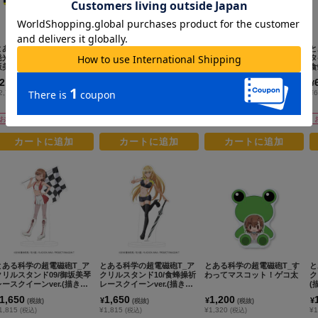
とある科学の超電磁砲T_高
とある科学の超電磁砲T_す
とある科学の超電磁砲T_ク
と
発光ドラレコステッカー 御
わってマスコット！フレン
リアファイルB
タ
坂美琴
ダ
食
2,500
1,200
400
¥
¥
¥
(税抜)
(税抜)
(税抜)
2,750
¥1,320
¥440
¥6
(税込)
(税込)
(税込)
お取寄せ商品
お取寄せ商品
お取寄せ商品
カートに追加
カートに追加
カートに追加
とある科学の超電磁砲T_ア
とある科学の超電磁砲T_ア
とある科学の超電磁砲T_す
と
クリルスタンド09/御坂美琴
クリルスタンド10/食蜂操祈
わってマスコット！ゲコ太
ク
レースクイーンver.(描き下
レースクイーンver.(描き下
(
ろしイラスト)
ろしイラスト)
1,650
1,650
1,200
¥
¥
¥
(税抜)
(税抜)
(税抜)
1,815
¥1,815
¥1,320
¥1
(税込)
(税込)
(税込)