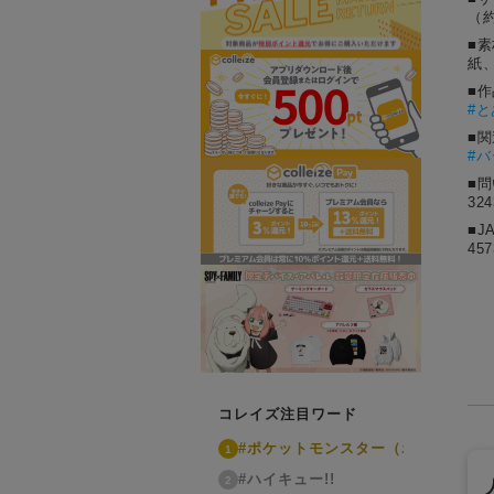
（約
■素
紙
■
#
と
■
#
■
32
■J
457
コレイズ注目ワード
#ポケットモンスター（ポケモン）
1
#ハイキュー!!
2