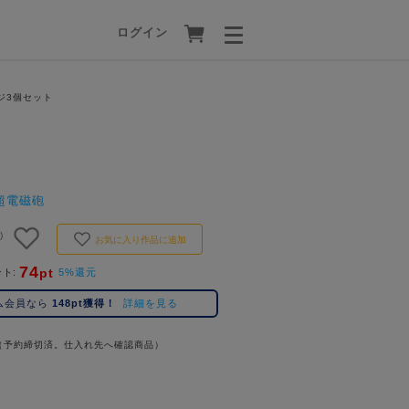
ログイン
ジ3個セット
超電磁砲
)
お気に入り作品に追加
74
pt
ント
5%還元
ム会員なら
148pt獲得！
詳細を見る
（予約締切済。仕入れ先へ確認商品）