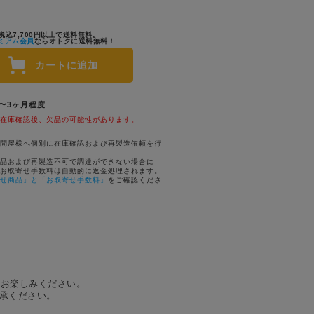
税込7,700円以上で送料無料。
ミアム会員
ならオトクに送料無料！
カートに追加
1〜3ヶ月程度
在庫確認後、欠品の可能性があります。
問屋様へ個別に在庫確認および再製造依頼を行
品および再製造不可で調達ができない場合に
お取寄せ手数料は自動的に返金処理されます。
せ商品」と「お取寄せ手数料」
をご確認くださ
をお楽しみください。
承ください。