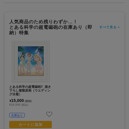
人気商品のため残りわずか…！
とある科学の超電磁砲の在庫あり（即
すべて見る >
納）特集
とある科学の超電磁砲T_描き
下ろし複製原画（ウエディン
グ水着）
15,000
¥
(税抜)
¥16,500
(税込)
在庫あり
カートに追加