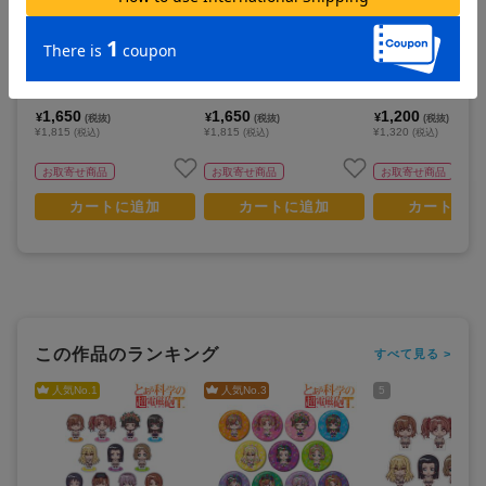
とある科学の超電磁砲T_アク
とある科学の超電磁砲T_アク
とある科学の超電磁砲
リルスタンド09/御坂美琴 レ
リルスタンド10/食蜂操祈 レ
ってマスコット！ゲ
ースクイーンver.(描き下ろし
ースクイーンver.(描き下ろし
イラスト)
イラスト)
1,650
1,650
1,200
¥
¥
¥
(税抜)
(税抜)
(税抜)
¥1,815
¥1,815
¥1,320
(税込)
(税込)
(税込)
お取寄せ商品
お取寄せ商品
お取寄せ商品
カートに追加
カートに追加
カートに追
この作品のランキング
すべて見る >
人気No.
1
人気No.
3
5