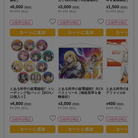
6,000
3,000
1,500
¥
¥
¥
(税抜)
(税抜)
(税抜)
¥6,600
¥3,300
¥1,650
(税込)
(税込)
(税込)
お取寄せ商品
お取寄せ商品
お取寄せ商品
カートに追加
カートに追加
カートに追
とある科学の超電磁砲T_トレ
とある科学の超電磁砲T_B2タ
とある科学の超電磁砲
ーディング缶バッジ【BOX／
ペストリーA［御坂美琴＆食
アファイルB
12個入り】
蜂操祈］
4,800
3,000
400
¥
¥
¥
(税抜)
(税抜)
(税抜)
¥5,280
¥3,300
¥440
(税込)
(税込)
(税込)
お取寄せ商品
お取寄せ商品
お取寄せ商品
カートに追加
カートに追加
カートに追