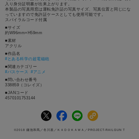
入り身分証明書が出来上がります。
本製品の写真用窓は運転免許証の写真サイズ、写真位置と同じにな
っていますので免許証ケースとしても使用可能です。
スパイラルコード付属
■サイズ
約W96mm×H59mm
■素材
アクリル
■作品名
#
とある科学の超電磁砲
■関連カテゴリー
#パスケース
#アニメ
■問い合わせ番号
338859（コレイズ）
■JANコード
4570101753144
©2018 鎌池和馬／冬川基／ＫＡＤＯＫＡＷＡ／PROJECT-RAILGUN T