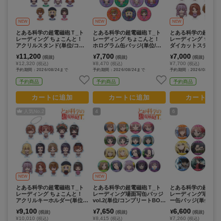
NEW
NEW
NEW
とある科学の超電磁砲Ｔ_ト
とある科学の超電磁砲Ｔ_ト
とある科学の超電磁
レーディング ちょこんと！
レーディング ちょこんと！
レーディング ちょこ
アクリルスタンド(単位/コン
ホログラム缶バッジ(単位/コ
ダイカットステッカー
プリートBOX/14パック入り)
ンプリートBOX/14パック入
コンプリートBOX/1
11,200
7,700
7,000
¥
¥
¥
(税抜)
(税抜)
(税抜)
り)
入り)
¥12,320
¥8,470
¥7,700
(税込)
(税込)
(税込)
予約期間：2026/08/24まで
予約期間：2026/08/24まで
予約期間：2026/08/24ま
予約商品
予約商品
予約商品
カートに追加
カートに追加
カートに追
人気No.
2
4
6
NEW
NEW
とある科学の超電磁砲Ｔ_ト
とある科学の超電磁砲Ｔ_ト
とある科学の超電磁
レーディング ちょこんと！
レーディング場面写缶バッジ
レーディング場面写
アクリルキーホルダー(単位/
vol.2(単位/コンプリートBOX/
ー缶バッジ(単位/コ
コンプリートBOX/14パック
17パック入り)
トBOX/12パック入り
9,100
7,650
6,600
¥
¥
¥
(税抜)
(税抜)
(税抜)
入り)
¥10,010
¥8,415
¥7,260
(税込)
(税込)
(税込)