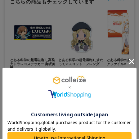
こちらの商品もチェックしています
とある科学の超電磁砲T_高発
とある科学の超電磁砲T_すわ
とある科学の超電磁砲
光ドラレコステッカー 御坂美
ってマスコット！フレンダ
アファイルB
琴
2,500
1,200
400
¥
¥
¥
(税抜)
(税抜)
(税抜)
¥2,750
¥1,320
¥440
(税込)
(税込)
(税込)
お取寄せ商品
お取寄せ商品
お取寄せ商品
カートに追加
カートに追加
カートに追