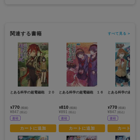
関連する書籍
すべて見る >
とある科学の超電磁砲 ２０
とある科学の超電磁砲 １６
とある科学の超電磁
770
810
770
¥
¥
¥
(税抜)
(税抜)
(税抜)
¥847
¥891
¥847
(税込)
(税込)
(税込)
書籍
書籍
書籍
カートに追加
カートに追加
カートに追