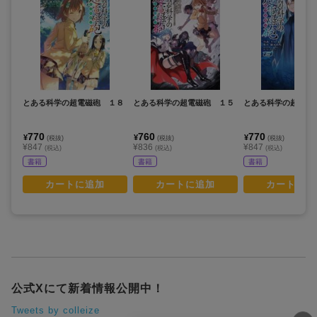
とある科学の超電磁砲 １８
とある科学の超電磁砲 １５
とある科学の超電磁
770
760
770
¥
¥
¥
(税抜)
(税抜)
(税抜)
¥847
¥836
¥847
(税込)
(税込)
(税込)
書籍
書籍
書籍
カートに追加
カートに追加
カートに追
公式Xにて新着情報公開中！
Tweets by colleize