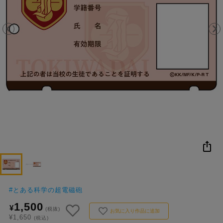
NEW
おすすめ
colleize B
書籍
商品
OX
#
とある科学の超電磁砲
1,500
¥
(税抜)
お気に入り作品に追加
¥1,650
(税込)