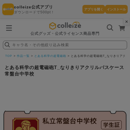
colleize公式アプリ
アプリを開く
インストール
ダウンロードで500pt！
×
書
籍
を
検
索
公式グッズ・公式ライセンス商品専門
す
る
キャラ名・その他絞り込み検索
探
す
TOP
作品一覧
とある科学の超電磁砲
とある科学の超電磁砲T_なりきりアクリ
とある科学の超電磁砲T_なりきりアクリルパスケース
常盤台中学校
カテゴリ
お気に入
作品
ー
り
在庫あり
ランキン
(即納)
セール
グ
商品