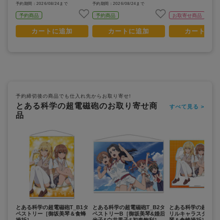
予約期間：2026/08/24まで
予約期間：2026/08/24まで
予約商品
予約商品
お取寄せ商品
カートに追加
カートに追加
カートに追
予約締切後の商品でも仕入れ先からお取り寄せ!
とある科学の超電磁砲のお取り寄せ商
すべて見る >
品
とある科学の超電磁砲T_B1タ
とある科学の超電磁砲T_B2タ
とある科学の超電磁砲
ペストリー［御坂美琴＆食蜂
ペストリーB［御坂美琴&婚后
リルキャラスタンド
操祈］
光子&白井黒子&初春飾利］
琴＆食蜂操祈］