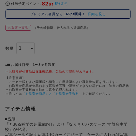
82
pt
コ
付与予定ポイント
5%還元
レ
プレミアム会員なら
165pt獲得！
詳細を見る
イ
ズ
お取寄せ商品
（予約締切済。仕入れ先へ確認商品）
注
目
キ
数量
ー
ワ
ー
お届け目安
1〜3ヶ月程度
ド
※お取り寄せ商品は在庫確認後、欠品の可能性があります。
【注意事項】
・メーカー様および問屋様へ個別に在庫確認および再製造依頼を行います。
#ポケットモンスター（ポケモン）
#名探偵コナン
#Re:ゼロから始める異世界生活（リゼロ）
#超
1位
4位
・お取寄せ商品が欠品および再製造不可で調達ができない場合には、該当の商品代
とお取寄せ手数料は自動的に返金処理されます。
#ハイキュー!!
#呪術廻戦
#東京リベンジャーズ（東リベ）
#進
※詳しくは
「お取寄せ商品」と「お取寄せ手数料」
をご確認ください。
2位
5位
#初音ミク シリーズ
#ゴールデンカムイ
#Dr.STONE（ドクターストーン）
3位
アイテム情報
■説明
『とある科学の超電磁砲T』より「なりきりパスケース 常盤台中学
校」が登場。
写真シールや証明写真をICカードに貼って、ケースに入れれば写真