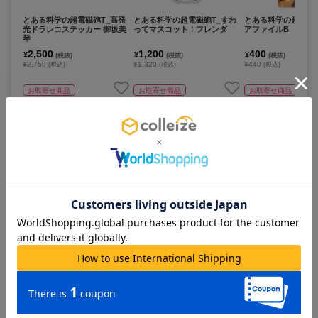
とある科学の超電磁砲T_高発
とある科学の超電磁砲T_すわ
とある科学の超電磁砲
光ドラレコステッカー 御坂美
ってマスコット！フレンダ
アファイルB
琴
2,500
1,200
400
¥
¥
¥
(税抜)
(税抜)
(税抜)
¥2,750
¥1,320
¥440
(税込)
(税込)
(税込)
お取寄せ商品
お取寄せ商品
お取寄せ商品
カートに追加
カートに追加
カートに追
とある科学の超電磁砲T_アク
とある科学の超電磁砲T_アク
とある科学の超電磁砲
リルスタンド09/御坂美琴 レ
リルスタンド10/食蜂操祈 レ
ってマスコット！ゲ
ースクイーンver.(描き下ろし
ースクイーンver.(描き下ろし
イラスト)
イラスト)
1,650
1,650
1,200
¥
¥
¥
(税抜)
(税抜)
(税抜)
¥1,815
¥1,815
¥1,320
(税込)
(税込)
(税込)
お取寄せ商品
お取寄せ商品
お取寄せ商品