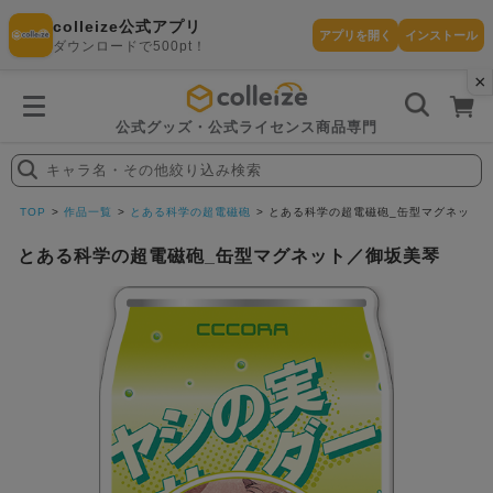
colleize公式アプリ
アプリを開く
インストール
ダウンロードで500pt！
×
書
籍
を
検
索
公式グッズ・公式ライセンス商品専門
す
る
キャラ名・その他絞り込み検索
探
す
TOP
作品一覧
とある科学の超電磁砲
とある科学の超電磁砲_缶型マグネット
とある科学の超電磁砲_缶型マグネット／御坂美琴
カテゴリ
お気に入
作品
ー
り
在庫あり
ランキン
(即納)
セール
グ
商品