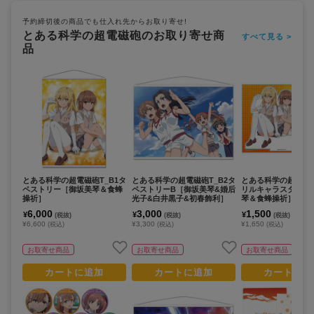
予約締切後の商品でも仕入れ先からお取り寄せ!
とある科学の超電磁砲のお取り寄せ商
すべて見る >
品
とある科学の超電磁砲T_B1タ
とある科学の超電磁砲T_B2タ
とある科学の超電磁砲
ペストリー［御坂美琴＆食蜂
ペストリーB［御坂美琴&婚后
リルキャラスタンド
操祈］
光子&白井黒子&初春飾利］
琴＆食蜂操祈］
6,000
3,000
1,500
¥
¥
¥
(税抜)
(税抜)
(税抜)
¥6,600
¥3,300
¥1,650
(税込)
(税込)
(税込)
お取寄せ商品
お取寄せ商品
お取寄せ商品
カートに追加
カートに追加
カートに追