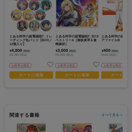
とある科学の超電磁砲T_トレ
とある科学の超電磁砲T_B2タ
とある科学の超電磁砲
ーディング缶バッジ【BOX／
ペストリーA［御坂美琴＆食
アファイルB
12個入り】
蜂操祈］
4,800
3,000
400
¥
¥
¥
(税抜)
(税抜)
(税抜)
¥5,280
¥3,300
¥440
(税込)
(税込)
(税込)
お取寄せ商品
お取寄せ商品
お取寄せ商品
カートに追加
カートに追加
カートに追
関連する書籍
すべて見る >