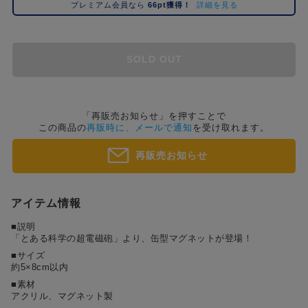
プレミアム会員なら
66pt獲得！
詳細を見る
コ
レ
イ
ズ
SOLD OUT
注
目
キ
ー
「再販売お知らせ」を押すことで
この商品の
再販時に、メールで通知
を受け取れます。
ワ
ー
再販売お知らせ
ド
#ポケットモンスター（ポケモン）
#名探偵コナン
#Dr.STONE（ドクターストーン）
#超
1位
4位
アイテム情報
#ハイキュー!!
#呪術廻戦
#Re:ゼロから始める異世界生活（リゼロ）
#進
2位
5位
■説明
#初音ミク シリーズ
#ゴールデンカムイ
#東京リベンジャーズ（東リベ）
「とある科学の超電磁砲」より、缶型マグネットが登場！
3位
■サイズ
約5×8cm以内
■素材
アクリル、マグネット製