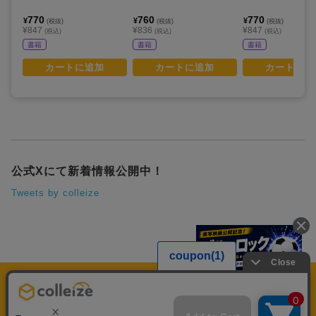
770
760
770
¥
¥
¥
(税抜)
(税抜)
(税抜)
¥847
¥836
¥847
(税込)
(税込)
(税込)
書籍
書籍
書籍
カートに追加
カートに追加
カートに追
公式Xにて新着情報公開中！
Tweets by colleize
運営会社
個人情報保護方針
利用規約
プレミアム会員規約
colleize Pay利用規約
特定商取引法に基づく表示
よくある質問