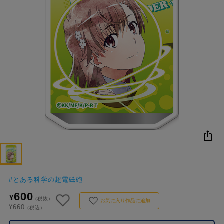
NEW
おすすめ
colleize B
書籍
商品
OX
#
とある科学の超電磁砲
600
¥
(税抜)
お気に入り作品に追加
¥660
(税込)