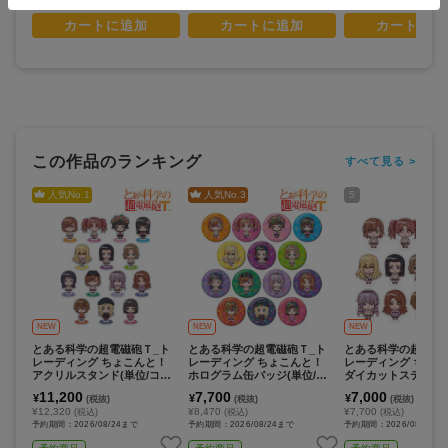
カートに追加
カートに追加
カートに追
この作品のランキング
すべて見る >
人気No.
1
人気No.
3
5
NEW
NEW
NEW
とある科学の超電磁砲Ｔ_ト
とある科学の超電磁砲Ｔ_ト
とある科学の超電磁
レーディング ちょこんと！
レーディング ちょこんと！
レーディング ちょこ
アクリルスタンド(単位/コン
ホログラム缶バッジ(単位/コ
ダイカットステッカー
プリートBOX/14パック入り)
ンプリートBOX/14パック入
コンプリートBOX/1
11,200
7,700
7,000
¥
¥
¥
(税抜)
(税抜)
(税抜)
り)
入り)
¥12,320
¥8,470
¥7,700
(税込)
(税込)
(税込)
予約期間：2026/08/24まで
予約期間：2026/08/24まで
予約期間：2026/08/24ま