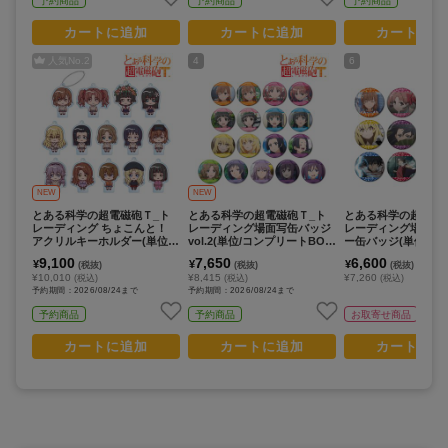
予約商品
予約商品
予約商品
カートに追加
カートに追加
カートに追
人気No.
2
4
6
NEW
NEW
とある科学の超電磁砲Ｔ_ト
とある科学の超電磁砲Ｔ_ト
とある科学の超電磁
レーディング ちょこんと！
レーディング場面写缶バッジ
レーディング場面写
アクリルキーホルダー(単位/
vol.2(単位/コンプリートBOX/
ー缶バッジ(単位/コ
コンプリートBOX/14パック
17パック入り)
トBOX/12パック入り
9,100
7,650
6,600
¥
¥
¥
(税抜)
(税抜)
(税抜)
入り)
¥10,010
¥8,415
¥7,260
(税込)
(税込)
(税込)
予約期間：2026/08/24まで
予約期間：2026/08/24まで
予約商品
予約商品
お取寄せ商品
カートに追加
カートに追加
カートに追