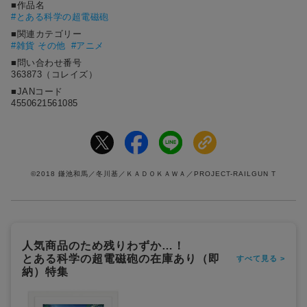
■作品名
#
とある科学の超電磁砲
■関連カテゴリー
#雑貨 その他
#アニメ
■問い合わせ番号
363873（コレイズ）
■JANコード
4550621561085
©2018 鎌池和馬／冬川基／ＫＡＤＯＫＡＷＡ／PROJECT-RAILGUN T
人気商品のため残りわずか…！
とある科学の超電磁砲の在庫あり（即
すべて見る >
納）特集