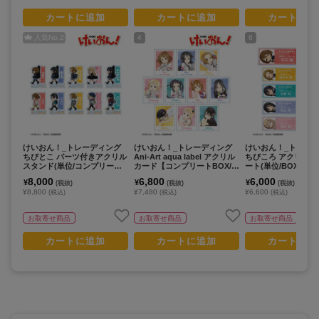
カートに追加
カートに追加
カートに追
人気No.
2
4
6
けいおん！_トレーディング
けいおん！_トレーディング
けいおん！_トレー
ちびとこ パーツ付きアクリル
Ani-Art aqua label アクリル
ちびころ アクリル
スタンド(単位/コンプリートB
カード【コンプリートBOX/1
ート(単位/BOX)
OX)【BOX/10パック入り】
0個入】
8,000
6,800
6,000
¥
¥
¥
(税抜)
(税抜)
(税抜)
¥8,800
¥7,480
¥6,600
(税込)
(税込)
(税込)
お取寄せ商品
お取寄せ商品
お取寄せ商品
カートに追加
カートに追加
カートに追