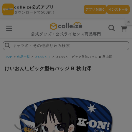
colleize公式アプリ
アプリを開く
インストール
ダウンロードで500pt！
×
書
籍
を
検
索
公式グッズ・公式ライセンス商品専門
す
る
キャラ名・その他絞り込み検索
探
す
TOP
作品一覧
けいおん！
けいおん!_ピック型缶バッジ B 秋山澪
けいおん!_ピック型缶バッジ B 秋山澪
カテゴリ
お気に入
作品
ー
り
在庫あり
ランキン
(即納)
セール
グ
商品