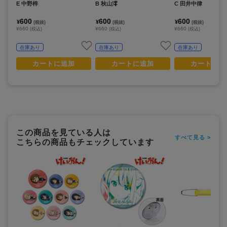
E 中野梓
B 秋山澪
C 田井中律
600
600
600
¥
¥
¥
(税抜)
(税抜)
(税抜)
¥660
¥660
¥660
(税込)
(税込)
(税込)
在庫あり
在庫あり
在庫あり
カートに追加
カートに追加
カートに追
この商品を見ている人は
すべて見る >
こちらの商品もチェックしています