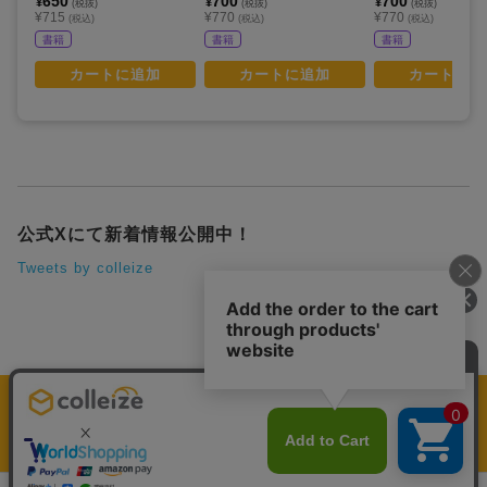
650
700
700
¥
¥
¥
(税抜)
(税抜)
(税抜)
¥715
¥770
¥770
(税込)
(税込)
(税込)
書籍
書籍
書籍
カートに追加
カートに追加
カートに追
公式Xにて新着情報公開中！
Tweets by colleize
運営会社
個人情報保護方針
利用規約
プレミアム会員規約
colleize Pay利用規約
特定商取引法に基づく表示
よくある質問
税込7,700円以上で送料無料。
プレミアム会員
ならオトクに送料無料！