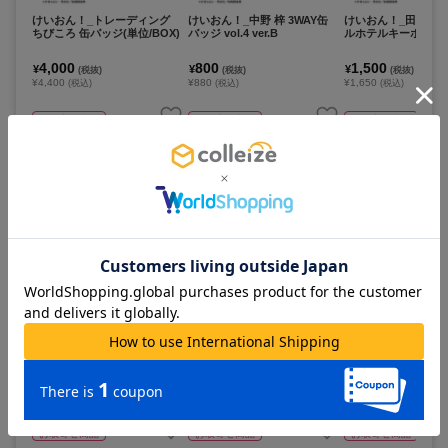
けいおん！_トレーディング
けいおん！_中野 梓 3WAY缶
けいおん！_田井中 
ちびころ 缶バッジ(単位/BOX)
バッジ vol.4 ver.B
ルホテルキーホルダ
4,000
800
1,500
¥
¥
¥
(税抜)
(税抜)
(税抜)
¥4,400
¥880
¥1,650
(税込)
(税込)
(税込)
お取寄せ商品
お取寄せ商品
お取寄せ商品
カートに追加
カートに追加
カートに追
けいおん！_平沢 唯 アクリル
けいおん！_中野 梓 アクリル
けいおん！_秋山 澪
ホテルキーホルダー
ホテルキーホルダー
ホテルキーホルダー
1,500
1,500
1,500
¥
¥
¥
(税抜)
(税抜)
(税抜)
¥1,650
¥1,650
¥1,650
(税込)
(税込)
(税込)
お取寄せ商品
お取寄せ商品
お取寄せ商品