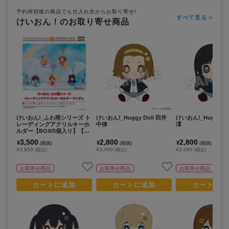
予約締切後の商品でも仕入れ先からお取り寄せ!
すべて見る >
けいおん！のお取り寄せ商品
けいおん!_ふわ雨シリーズ ト
けいおん!_Huggy Doll 田井
けいおん!_Huggy Do
レーディングアクリルキーホ
中律
澪
ルダー【BOX/5個入り】【コ
ンプリートBOX】
3,500
2,800
2,800
¥
¥
¥
(税抜)
(税抜)
(税抜)
¥3,850
¥3,080
¥3,080
(税込)
(税込)
(税込)
お取寄せ商品
お取寄せ商品
お取寄せ商品
カートに追加
カートに追加
カートに追