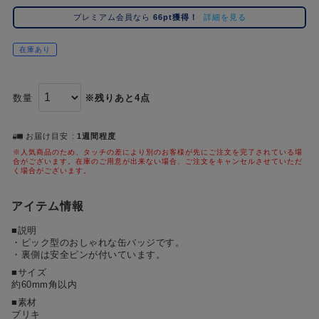
コ
プレミアム会員なら
66pt獲得！
詳細を見る
レ
イ
在庫あり
ズ
注
目
数量
※残りあと4点
キ
ー
ワ
お届け目安
1週間程度
ー
※人気商品のため、タッチの差により別のお客様が先にご注文を完了されている場
合がございます。在庫のご用意が出来ない場合、ご注文をキャンセルさせていただ
ド
く場合がございます。
#ポケットモンスター（ポケモン）
#名探偵コナン
#Re:ゼロから始める異世界生活（リゼロ）
#超
1位
4位
アイテム情報
#ハイキュー!!
#呪術廻戦
#東京リベンジャーズ（東リベ）
#進
2位
5位
■説明
・ピック型のおしゃれな缶バッジです。
#初音ミク シリーズ
#ゴールデンカムイ
#Dr.STONE（ドクターストーン）
3位
・裏側は安全ピンが付いています。
■サイズ
約60mm角以内
■素材
ブリキ