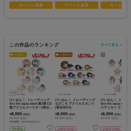
カートに追加
カートに追加
カートに追
この作品のランキング
すべて見る >
人気No.
1
人気No.
3
5
NEW
けいおん！_トレーディング
けいおん！_トレーディング
けいおん！_トレー
Ani-Art aqua label 第2弾 CD
ちびころ アクリルスタンド
Ani-Art aqua lab
風アクリルコースター(単位/
(単位/BOX)
ステッカー【コンプ
コンプリートBOX/10パック
OX/10個入】
8,000
8,000
6,000
¥
¥
¥
(税抜)
(税抜)
(税抜)
入り)
¥8,800
¥8,800
¥6,600
(税込)
(税込)
(税込)
予約期間：2026/08/24まで
予約商品
お取寄せ商品
お取寄せ商品