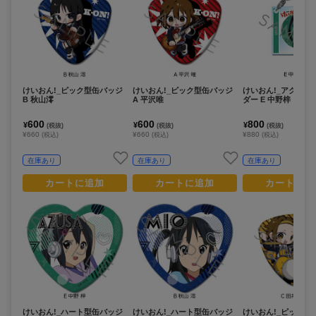
けいおん!_ピック型缶バッジ
けいおん!_ピック型缶バッジ
けいおん!_アクリル
B 秋山澪
A 平沢唯
ダー E 中野梓
600
600
800
¥
¥
¥
(税抜)
(税抜)
(税抜)
¥660
¥660
¥880
(税込)
(税込)
(税込)
在庫あり
在庫あり
在庫あり
カートに追加
カートに追加
カートに追
けいおん!_ハート型缶バッジ
けいおん!_ハート型缶バッジ
けいおん!_ピック型