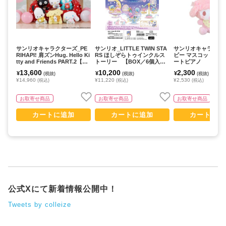
サンリオキャラクターズ_PE
サンリオ_LITTLE TWIN STA
サンリオキャラクタ
RIHAPI! 肩ズンHug. Hello Ki
RS ほしぞらトゥインクルス
ビー マスコット マ
tty and Friends PART.2【BO
トーリー 【BOX／6個入
ートピアノ
X/8個入り】
り】【コンプリートBOX】
13,600
10,200
2,300
¥
¥
¥
(税抜)
(税抜)
(税抜)
¥14,960
¥11,220
¥2,530
(税込)
(税込)
(税込)
お取寄せ商品
お取寄せ商品
お取寄せ商品
カートに追加
カートに追加
カートに追
公式Xにて新着情報公開中！
Tweets by colleize