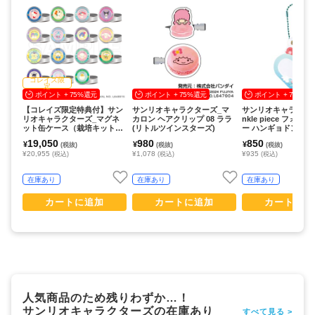
コレイズ限
定
ポイント + 75%還元
ポイント + 75%還元
ポイント + 75%還
【コレイズ限定特典付】サン
サンリオキャラクターズ_マ
サンリオキャラクター
リオキャラクターズ_マグネ
カロン ヘアクリップ 08 ララ
nkle piece フォ
ット缶ケース（栽培キット入
(リトルツインスターズ)
ー ハンギョドン
り）_コンプリートセット(全1
19,050
980
850
¥
¥
¥
(税抜)
(税抜)
(税抜)
5種)
¥20,955
¥1,078
¥935
(税込)
(税込)
(税込)
在庫あり
在庫あり
在庫あり
カートに追加
カートに追加
カートに追
人気商品のため残りわずか…！
サンリオキャラクターズの在庫あり
すべて見る >