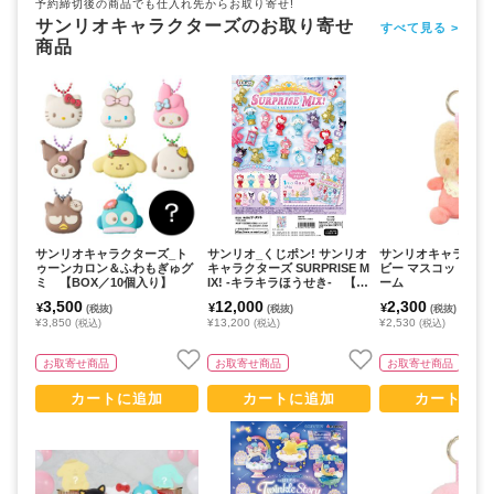
予約締切後の商品でも仕入れ先からお取り寄せ!
サンリオキャラクターズのお取り寄せ
すべて見る >
商品
サンリオキャラクターズ_ト
サンリオ_くじポン! サンリオ
サンリオキャラクタ
ゥーンカロン＆ふわもぎゅグ
キャラクターズ SURPRISE M
ビー マスコット マ
ミ 【BOX／10個入り】
IX! -キラキラほうせき- 【B
ーム
OX／8個入り】
3,500
12,000
2,300
¥
¥
¥
(税抜)
(税抜)
(税抜)
¥3,850
¥13,200
¥2,530
(税込)
(税込)
(税込)
お取寄せ商品
お取寄せ商品
お取寄せ商品
カートに追加
カートに追加
カートに追