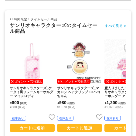
24時間限定！タイムセール商品
サンリオキャラクターズのタイムセー
すべて見る >
ル商品
ポイント + 75%還元
ポイント + 75%還元
ポイント + 75%還
サンリオキャラクターズ_ケ
サンリオキャラクターズ_マ
魔入りました!入間く
ータイ風フレームキーホルダ
カロン ヘアクリップ 10 ペコ
リオキャラクターズ
ー マイメロディ
ちゃん
ーホルダー アスモ
リス×マイメロディ swe
800
980
1,200
¥
¥
¥
(税抜)
(税抜)
(税抜)
er.
¥880
¥1,078
¥1,320
(税込)
(税込)
(税込)
在庫あり
在庫あり
在庫あり
カートに追加
カートに追加
カートに追