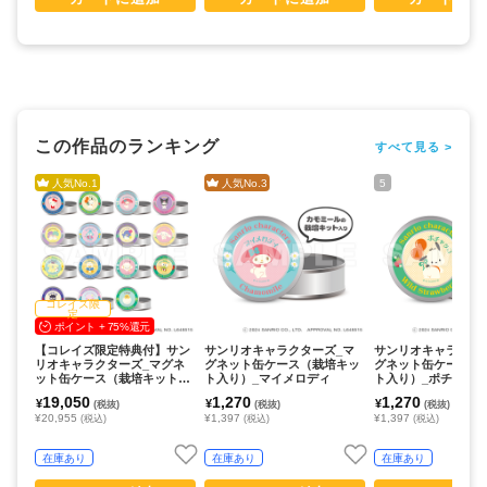
この作品のランキング
すべて見る >
人気No.
1
人気No.
3
5
コレイズ限
定
ポイント + 75%還元
【コレイズ限定特典付】サン
サンリオキャラクターズ_マ
サンリオキャラクタ
リオキャラクターズ_マグネ
グネット缶ケース（栽培キッ
グネット缶ケース（
ット缶ケース（栽培キット入
ト入り）_マイメロディ
ト入り）_ポチャッ
り）_コンプリートセット(全1
19,050
1,270
1,270
¥
¥
¥
(税抜)
(税抜)
(税抜)
5種)
¥20,955
¥1,397
¥1,397
(税込)
(税込)
(税込)
在庫あり
在庫あり
在庫あり