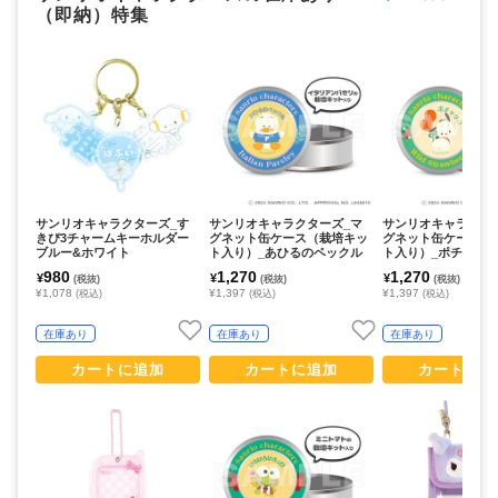
（即納）特集
サンリオキャラクターズ_す
サンリオキャラクターズ_マ
サンリオキャラクタ
きぴ3チャームキーホルダー
グネット缶ケース（栽培キッ
グネット缶ケース（
ブルー&ホワイト
ト入り）_あひるのペックル
ト入り）_ポチャッ
980
1,270
1,270
¥
¥
¥
(税抜)
(税抜)
(税抜)
¥1,078
¥1,397
¥1,397
(税込)
(税込)
(税込)
在庫あり
在庫あり
在庫あり
カートに追加
カートに追加
カートに追