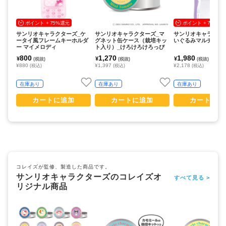
ポイント + 75%還元
ポイント + 75%還
サンリオキャラクターズ_ケ
サンリオキャラクターズ_マ
サンリオキャラクタ
ータイ風フレームキーホルダ
グネット缶ケース（栽培キッ
いぐるみマルチポー
ー マイメロディ
ト入り）_けろけろけろっぴ
800
1,270
1,980
¥
¥
¥
(税抜)
(税抜)
(税抜)
¥880
¥1,397
¥2,178
(税込)
(税込)
(税込)
在庫あり
在庫あり
在庫あり
カートに追加
カートに追加
カートに追
コレイズが監修、製造した商品です。
サンリオキャラクターズのコレイズオ
すべて見る >
リジナル商品