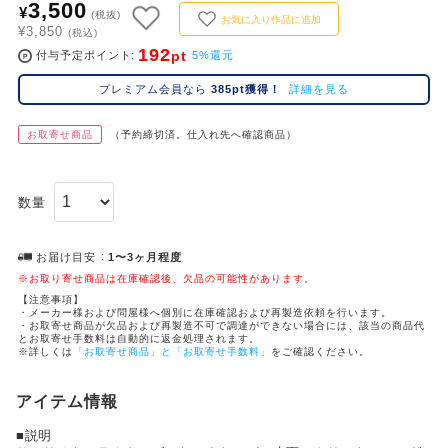
3,500
¥
コ
(税抜)
お気に入り作品に追加
¥3,850
レ
(税込)
192
pt
イ
付与予定ポイント
5%還元
ズ
プレミアム会員なら
385pt獲得！
詳細を見る
注
目
お取寄せ商品
（予約締切済。仕入れ先へ確認商品）
キ
ー
ワ
数量
ー
ド
お届け目安
1〜3ヶ月程度
#ポケットモンスター（ポケモン）
#呪術廻戦
#Dr.STONE（ドクターストーン）
1位
4位
※お取り寄せ商品は在庫確認後、欠品の可能性があります。
【注意事項】
#ハイキュー!!
#名探偵コナン
#進撃の巨人
#銀魂
2位
5位
・メーカー様および問屋様へ個別に在庫確認および再製造依頼を行います。
・お取寄せ商品が欠品および再製造不可で調達ができない場合には、該当の商品代
とお取寄せ手数料は自動的に返金処理されます。
#初音ミク シリーズ
#ゴールデンカムイ
#葬送のフリーレン
#超
3位
※詳しくは
「お取寄せ商品」と「お取寄せ手数料」
をご確認ください。
アイテム情報
■説明