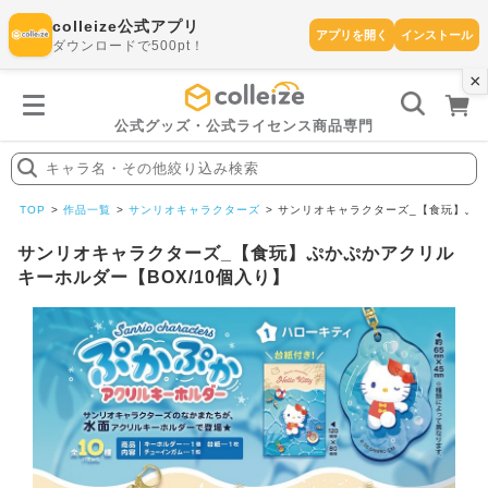
colleize公式アプリ
アプリを開く
インストール
ダウンロードで500pt！
×
書
籍
を
検
索
公式グッズ・公式ライセンス商品専門
す
る
キャラ名・その他絞り込み検索
探
す
TOP
作品一覧
サンリオキャラクターズ
サンリオキャラクターズ_【食玩】ぷか
サンリオキャラクターズ_【食玩】ぷかぷかアクリル
キーホルダー【BOX/10個入り】
カテゴリ
お気に入
作品
ー
り
在庫あり
ランキン
(即納)
セール
グ
商品