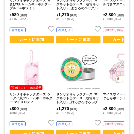
サンリオキャラクターズ_す
サンリオキャラクターズ_マ
マイスウィートピア
きぴ3チャームキーホルダー
グネット缶ケース（栽培キッ
ル付きマスコット ピ
ブルー&ホワイト
ト入り）_あひるのペックル
980
1,270
2,800
¥
¥
¥
(税抜)
(税抜)
(税抜)
¥1,078
¥1,397
¥3,080
(税込)
(税込)
(税込)
在庫あり
在庫あり
お取寄せ商品
カートに追加
カートに追加
カートに追
ポイント + 75%還元
サンリオキャラクターズ_ケ
サンリオキャラクターズ_マ
マイスウィートピア
ータイ風フレームキーホルダ
グネット缶ケース（栽培キッ
ぐるみポーチ ピンク
ー マイメロディ
ト入り）_けろけろけろっぴ
800
1,270
2,800
¥
¥
¥
(税抜)
(税抜)
(税抜)
¥880
¥1,397
¥3,080
(税込)
(税込)
(税込)
在庫あり
在庫あり
お取寄せ商品
カートに追加
カートに追加
カートに追