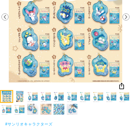
NEW
おすすめ
colleize B
書籍
商品
OX
#
サンリオキャラクターズ