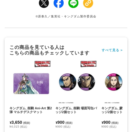
©原泰久／集英社・キングダム製作委員会
この商品を見ている人は
すべて見る >
こちらの商品もチェックしています
キングダム_桓騎 Ani-Art 第2
キングダム_桓騎 場面写缶バ
キングダム_蒙恬 場
弾 マルチデスクマット
ッジ2個セット
ッジ2個セット
3,650
900
900
¥
¥
¥
(税抜)
(税抜)
(税抜)
¥4,015
¥990
¥990
(税込)
(税込)
(税込)