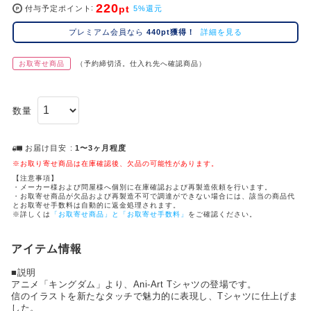
220
pt
コ
付与予定ポイント
5%還元
レ
プレミアム会員なら
440pt獲得！
詳細を見る
イ
ズ
お取寄せ商品
（予約締切済。仕入れ先へ確認商品）
注
目
キ
数量
ー
ワ
ー
お届け目安
1〜3ヶ月程度
ド
※お取り寄せ商品は在庫確認後、欠品の可能性があります。
【注意事項】
・メーカー様および問屋様へ個別に在庫確認および再製造依頼を行います。
#ポケットモンスター（ポケモン）
#呪術廻戦
#Dr.STONE（ドクターストーン）
1位
4位
・お取寄せ商品が欠品および再製造不可で調達ができない場合には、該当の商品代
とお取寄せ手数料は自動的に返金処理されます。
#ハイキュー!!
#名探偵コナン
#進撃の巨人
#銀魂
※詳しくは
「お取寄せ商品」と「お取寄せ手数料」
をご確認ください。
2位
5位
#初音ミク シリーズ
#ゴールデンカムイ
#ブルーロック
3位
アイテム情報
■説明
アニメ「キングダム」より、Ani-Art Tシャツの登場です。
信のイラストを新たなタッチで魅⼒的に表現し、Tシャツに仕上げま
した。