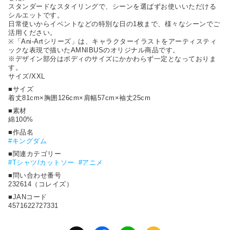
スタンダードなスタイリングで、シーンを選ばずお使いいただける
シルエットです。
⽇常使いからイベントなどの特別な⽇の1枚まで、様々なシーンでご
活⽤ください。
※「Ani-Artシリーズ」は、キャラクターイラストをアーティスティ
ックな表現で描いたAMNIBUSのオリジナル商品です。
※デザイン部分はボディのサイズにかかわらず⼀定となっておりま
す。
サイズ/XXL
■サイズ
着丈81cm×胸囲126cm×肩幅57cm×袖丈25cm
■素材
綿100%
■作品名
#
キングダム
■関連カテゴリー
#Tシャツ/カットソー
#アニメ
■問い合わせ番号
232614（コレイズ）
■JANコード
4571622727331