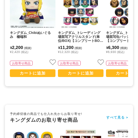
キングダム_Chibiぬいぐる
キングダム_トレーディング
キングダム_トレー
み 楊端和
場面写アクリルスタンド(単
場面写缶バッジ(単位/
位/BOX)【コンプリートBOX/
【コンプリートBOX/
14パック入り】
ク入り】
2,200
11,200
6,300
¥
¥
¥
(税抜)
(税抜)
(税抜)
¥2,420
¥12,320
¥6,930
(税込)
(税込)
(税込)
お取寄せ商品
お取寄せ商品
お取寄せ商品
カートに追加
カートに追加
カートに追
予約締切後の商品でも仕入れ先からお取り寄せ!
すべて見る >
キングダムのお取り寄せ商品