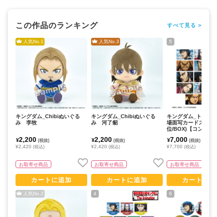
この作品のランキング
すべて見る >
人気No.
1
人気No.
3
5
キングダム_Chibiぬいぐる
キングダム_Chibiぬいぐる
キングダム_トレー
み 李牧
み 河了貂
場面写カードステッ
位/BOX)【コンプリー
14パック入り】
2,200
2,200
7,000
¥
¥
¥
(税抜)
(税抜)
(税抜)
¥2,420
¥2,420
¥7,700
(税込)
(税込)
(税込)
お取寄せ商品
お取寄せ商品
お取寄せ商品
カートに追加
カートに追加
カートに追
人気No.
2
4
6