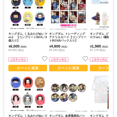
キングダム_くるみたぴぬい V
キングダム_トレーディング
キングダム_どこス
ol.2 【コンプリートBOX／6
アクリルカード【コンプリー
ロラver.）/楊端和
個入り】
トBOX/8パック入り】
6,000
4,800
1,980
¥
¥
¥
(税抜)
(税抜)
(税抜)
¥6,600
¥5,280
¥2,178
(税込)
(税込)
(税込)
お取寄せ商品
お取寄せ商品
お取寄せ商品
カートに追加
カートに追加
カートに追
キングダム_くるみたぴぬい V
キングダム_金屏風柄缶バッ
キングダム_クリア