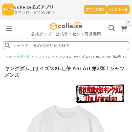
colleize公式アプリ
アプリを開く
インストール
ダウンロードで500pt！
×
書
籍
を
検
索
公式グッズ・公式ライセンス商品専門
す
る
キャラ名・その他絞り込み検索
探
す
TOP
作品一覧
キングダム
キングダム_(サイズ/XXL)_信 Ani-Art 第2弾 T
キングダム_(サイズ/XXL)_信 Ani-Art 第2弾 Tシャツ
メンズ
カテゴリ
お気に入
作品
ー
り
在庫あり
ランキン
(即納)
セール
グ
商品