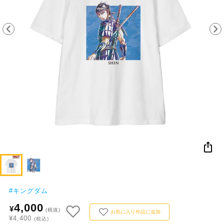
NEW
おすすめ
colleize B
書籍
商品
OX
#
キングダム
4,000
¥
(税抜)
お気に入り作品に追加
¥4,400
(税込)