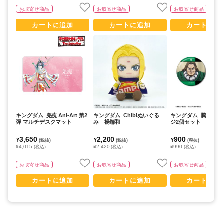
お取寄せ商品
お取寄せ商品
お取寄せ商品
カートに追加
カートに追加
カートに追
キングダム_羌瘣 Ani-Art 第2
キングダム_Chibiぬいぐる
キングダム_騰 場面
弾 マルチデスクマット
み 楊端和
ジ2個セット
3,650
2,200
900
¥
¥
¥
(税抜)
(税抜)
(税抜)
¥4,015
¥2,420
¥990
(税込)
(税込)
(税込)
お取寄せ商品
お取寄せ商品
お取寄せ商品
カートに追加
カートに追加
カートに追