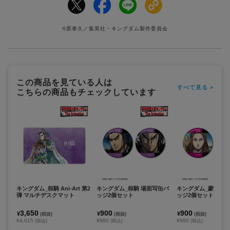
©原泰久／集英社・キングダム製作委員会
この商品を見ている人は
すべて見る >
こちらの商品もチェックしています
キングダム_桓騎 Ani-Art 第2
キングダム_桓騎 場面写缶バ
キングダム_蒙恬 場
弾 マルチデスクマット
ッジ2個セット
ッジ2個セット
3,650
900
900
¥
¥
¥
(税抜)
(税抜)
(税抜)
¥4,015
¥990
¥990
(税込)
(税込)
(税込)