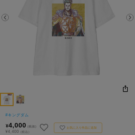
NEW
おすすめ
colleize B
書籍
商品
OX
コ
レ
イ
ズ
注
目
キ
ー
ワ
ー
ド
#
キングダム
4,000
¥
#ポケットモンスター（ポケモン）
#名探偵コナン
#Re:ゼロから始める異世界生活（リゼロ）
#超
(税抜)
1位
4位
お気に入り作品に追加
¥4,400
(税込)