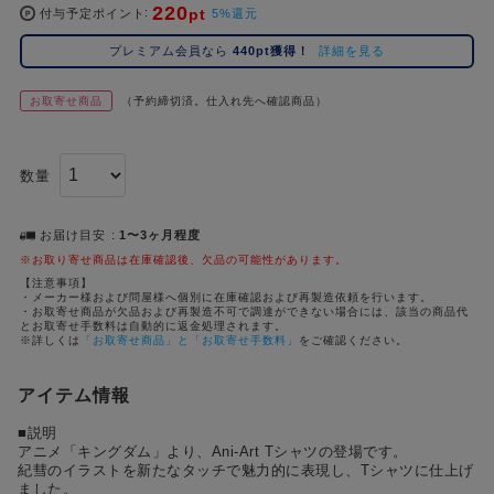
#ハイキュー!!
#呪術廻戦
#東京リベンジャーズ（東リベ）
#進
220
2位
5位
pt
付与予定ポイント
5%還元
#初音ミク シリーズ
#ゴールデンカムイ
#Dr.STONE（ドクターストーン）
3位
プレミアム会員なら
440pt獲得！
詳細を見る
お取寄せ商品
（予約締切済。仕入れ先へ確認商品）
数量
お届け目安
1〜3ヶ月程度
※お取り寄せ商品は在庫確認後、欠品の可能性があります。
【注意事項】
・メーカー様および問屋様へ個別に在庫確認および再製造依頼を行います。
・お取寄せ商品が欠品および再製造不可で調達ができない場合には、該当の商品代
とお取寄せ手数料は自動的に返金処理されます。
※詳しくは
「お取寄せ商品」と「お取寄せ手数料」
をご確認ください。
アイテム情報
■説明
アニメ「キングダム」より、Ani-Art Tシャツの登場です。
紀彗のイラストを新たなタッチで魅⼒的に表現し、Tシャツに仕上げ
ました。