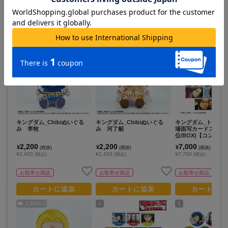
この作品のランキング
すべて見る >
人気No.
1
人気No.
3
5
キングダム_Chibiぬいぐる
キングダム_Chibiぬいぐる
キングダム_トレー
み 李牧
み 河了貂
場面写カードステッ
位/BOX)【コンプリー
14パック入り】
2,200
2,200
7,000
¥
¥
¥
(税抜)
(税抜)
(税抜)
¥2,420
¥2,420
¥7,700
(税込)
(税込)
(税込)
お取寄せ商品
お取寄せ商品
お取寄せ商品
カートに追加
カートに追加
カートに追
人気No.
2
4
6