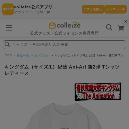
colleize公式アプリ
アプリを開く
インストール
ダウンロードで500pt！
×
書
籍
を
検
索
公式グッズ・公式ライセンス商品専門
す
る
キャラ名・その他絞り込み検索
探
す
TOP
作品一覧
キングダム
キングダム_(サイズ/L)_紀彗 Ani-Art 第2弾 Tシ
キングダム_(サイズ/L)_紀彗 Ani-Art 第2弾 Tシャツ
レディース
カテゴリ
お気に入
作品
ー
り
在庫あり
ランキン
(即納)
セール
グ
商品