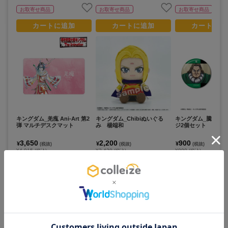
お取寄せ商品
お取寄せ商品
お取寄せ商品
カートに追加
カートに追加
カートに追
キングダム_羌瘣 Ani-Art 第2
キングダム_Chibiぬいぐる
キングダム_騰 場面
弾 マルチデスクマット
み 楊端和
ジ2個セット
3,650
2,200
900
¥
¥
¥
(税抜)
(税抜)
(税抜)
¥4,015
¥2,420
¥990
(税込)
(税込)
(税込)
お取寄せ商品
お取寄せ商品
お取寄せ商品
カートに追加
カートに追加
カートに追