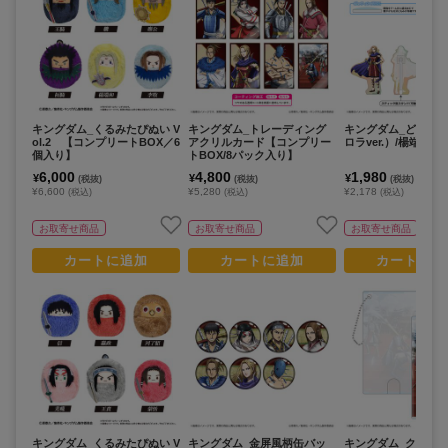
キングダム_くるみたぴぬい V
キングダム_トレーディング
キングダム_どこス
ol.2 【コンプリートBOX／6
アクリルカード【コンプリー
ロラver.）/楊端和
個入り】
トBOX/8パック入り】
6,000
4,800
1,980
¥
¥
¥
(税抜)
(税抜)
(税抜)
¥6,600
¥5,280
¥2,178
(税込)
(税込)
(税込)
お取寄せ商品
お取寄せ商品
お取寄せ商品
カートに追加
カートに追加
カートに追
キングダム_くるみたぴぬい V
キングダム_金屏風柄缶バッ
キングダム_クリア