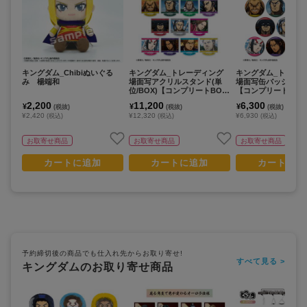
キングダム_Chibiぬいぐる
キングダム_トレーディング
キングダム_トレー
み 楊端和
場面写アクリルスタンド(単
場面写缶バッジ(単位/
位/BOX)【コンプリートBOX/
【コンプリートBOX/
14パック入り】
ク入り】
2,200
11,200
6,300
¥
¥
¥
(税抜)
(税抜)
(税抜)
¥2,420
¥12,320
¥6,930
(税込)
(税込)
(税込)
お取寄せ商品
お取寄せ商品
お取寄せ商品
カートに追加
カートに追加
カートに追
予約締切後の商品でも仕入れ先からお取り寄せ!
すべて見る >
キングダムのお取り寄せ商品