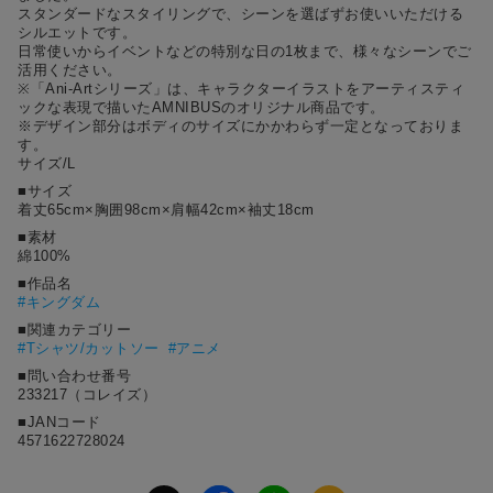
スタンダードなスタイリングで、シーンを選ばずお使いいただける
シルエットです。
⽇常使いからイベントなどの特別な⽇の1枚まで、様々なシーンでご
活⽤ください。
※「Ani-Artシリーズ」は、キャラクターイラストをアーティスティ
ックな表現で描いたAMNIBUSのオリジナル商品です。
※デザイン部分はボディのサイズにかかわらず⼀定となっておりま
す。
サイズ/L
■サイズ
着丈65cm×胸囲98cm×肩幅42cm×袖丈18cm
■素材
綿100%
■作品名
#
キングダム
■関連カテゴリー
#Tシャツ/カットソー
#アニメ
■問い合わせ番号
233217（コレイズ）
■JANコード
4571622728024