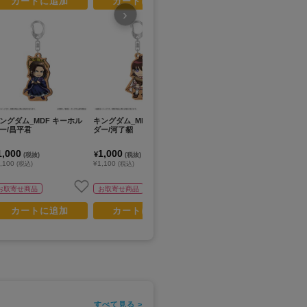
カートに追加
カートに追加
カートに追加
›
ングダム_MDF キーホル
キングダム_MDF キーホル
キングダム_トレーディング
キ
ー/昌平君
ダー/河了貂
場面写アクリルスタンド(単
場
位/BOX)【コンプリートBO
【
X/14パック入り】
ク
1,000
1,000
11,200
6
¥
¥
¥
(税抜)
(税抜)
(税抜)
,100
¥1,100
¥12,320
¥6
(税込)
(税込)
(税込)
お取寄せ商品
お取寄せ商品
お取寄せ商品
カートに追加
カートに追加
カートに追加
すべて見る >