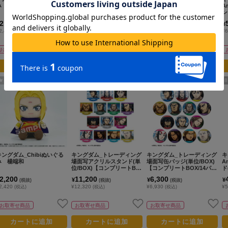
み 李牧
み 河了貂
場面写カードステッカー(単
A
位/BOX)【コンプリートBO
ン
X/14パック入り】
X
2,200
2,200
7,000
¥
¥
¥
(税抜)
(税抜)
(税抜)
2,420
¥2,420
¥7,700
¥6
(税込)
(税込)
(税込)
お取寄せ商品
お取寄せ商品
お取寄せ商品
カートに追加
カートに追加
カートに追加
人気No.
2
4
6
8
キングダム_Chibiぬいぐる
キングダム_トレーディング
キングダム_トレーディング
キ
み 楊端和
場面写アクリルスタンド(単
場面写缶バッジ(単位/BOX)
A
位/BOX)【コンプリートBO
【コンプリートBOX/14パッ
ド
X/14パック入り】
ク入り】
パ
2,200
11,200
6,300
¥
¥
¥
(税抜)
(税抜)
(税抜)
2,420
¥12,320
¥6,930
¥5
(税込)
(税込)
(税込)
お取寄せ商品
お取寄せ商品
お取寄せ商品
カートに追加
カートに追加
カートに追加