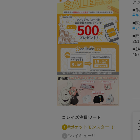
ア
■
#
キ
■
#
■
25
■J
457
コレイズ注目ワード
#ポケットモンスター（ポケモン）
1
#ハイキュー!!
2