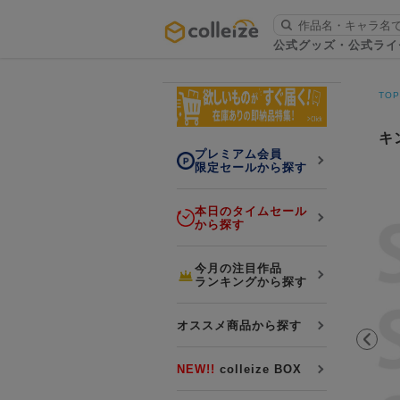
ログイン・会員登録
公式グッズ・公式ライ
お知らせ
TO
初回アプリ利用限定！500ptプレ
詳細
ゼント
キ
プレミアム会員
限定セールから探す
本日のタイムセール
から探す
LINE連携
今月の注目作品
ランキングから探す
よくある質問
colleize 便利な4つのサービス
オススメ商品から探す
「お取寄せ商品」と「お取寄せ手数料」
colleizeランク・ポイントについて
NEW!!
colleize BOX
colleize Payについて