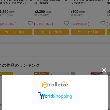
2弾 マルチデスクマット
み 楊端和
ッジ2個セット
弾
3,650
2,200
900
¥
¥
¥
(税抜)
(税抜)
(税抜)
4,015
¥2,420
¥990
¥4
(税込)
(税込)
(税込)
お取寄せ商品
お取寄せ商品
お取寄せ商品
カートに追加
カートに追加
カートに追加
この作品のランキング
人気No.
1
人気No.
3
5
7
キングダム_Chibiぬいぐる
キングダム_Chibiぬいぐる
キングダム_トレーディング
キ