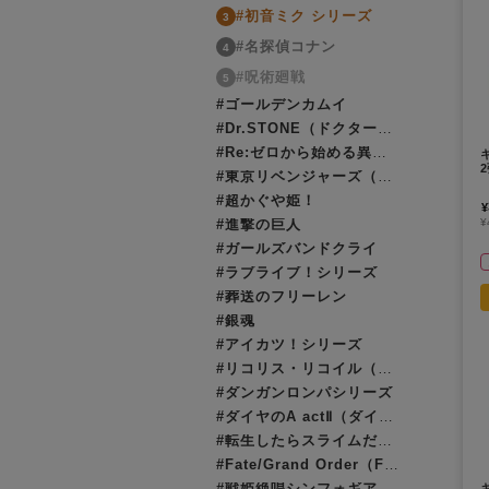
#初音ミク シリーズ
3
#名探偵コナン
4
#呪術廻戦
5
#ゴールデンカムイ
#Dr.STONE（ドクターストーン）
#Re:ゼロから始める異世界生活（リゼロ）
キ
#東京リベンジャーズ（東リベ）
#超かぐや姫！
¥
¥
#進撃の巨人
#ガールズバンドクライ
#ラブライブ！シリーズ
#葬送のフリーレン
#銀魂
#アイカツ！シリーズ
#リコリス・リコイル（リコリコ）
#ダンガンロンパシリーズ
#ダイヤのA actⅡ（ダイヤのエース）
#転生したらスライムだった件（転スラ）
#Fate/Grand Order（FGO）
#戦姫絶唱シンフォギア
キ