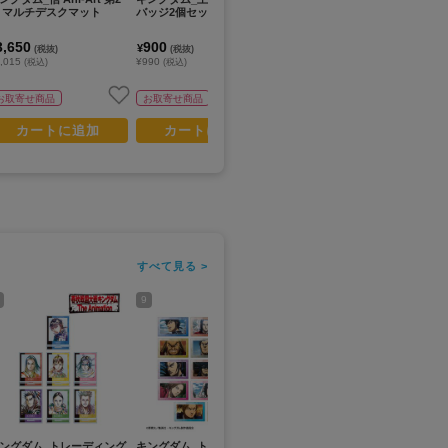
 マルチデスクマット
バッジ2個セット
舎 Ani-Art 第2弾 Tシャツレ
2
ディース
3,650
900
4,000
3
¥
¥
¥
(税抜)
(税抜)
(税抜)
,015
¥990
¥4,400
¥4
(税込)
(税込)
(税込)
お取寄せ商品
お取寄せ商品
お取寄せ商品
カートに追加
カートに追加
カートに追加
すべて見る >
9
11
13
ングダム_トレーディング
キングダム_トレーディング
キングダム_トレーディング
キン