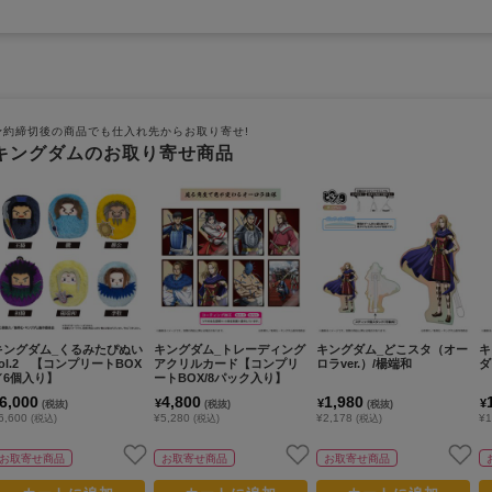
予約締切後の商品でも仕入れ先からお取り寄せ!
キングダムのお取り寄せ商品
キングダム_くるみたぴぬい
キングダム_トレーディング
キングダム_どこスタ（オー
キ
Vol.2 【コンプリートBOX
アクリルカード【コンプリ
ロラver.）/楊端和
ダ
／6個入り】
ートBOX/8パック入り】
6,000
4,800
1,980
¥
¥
¥
(税抜)
(税抜)
(税抜)
6,600
¥5,280
¥2,178
¥1
(税込)
(税込)
(税込)
お取寄せ商品
お取寄せ商品
お取寄せ商品