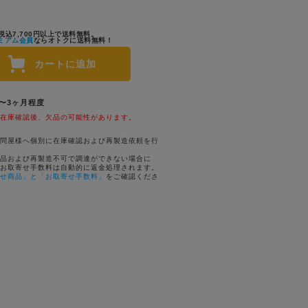
税込7,700円以上で送料無料。
ミアム会員
ならオトクに送料無料！
カートに追加
1〜3ヶ月程度
在庫確認後、欠品の可能性があります。
問屋様へ個別に在庫確認および再製造依頼を行
品および再製造不可で調達ができない場合に
お取寄せ手数料は自動的に返金処理されます。
せ商品」と「お取寄せ手数料」
をご確認くださ