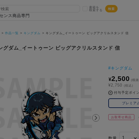
書籍を
検索
検索する
センス商品専門
P
作品一覧
キングダム
キングダム_イートゥーン ビッグアクリルスタンド 信
ングダム_イートゥーン ビッグアクリルスタンド 信
#
キングダム
2,500
¥
(税抜
¥2,750
(税込)
付与予定ポイ
プレミア
お取寄せ商品
数量