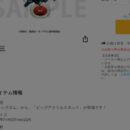
プレ
お届け目安
※お取り寄せ商品は
【注意事項】
・メーカー様および
います。
・お取寄せ商品が欠
は、該当の商品代と
※詳しくは
「お取寄
い。
イテム情報
明
キングダム」から、「ビッグアクリルスタンド」が登場です！
サイズ
97×H197mm以内
材