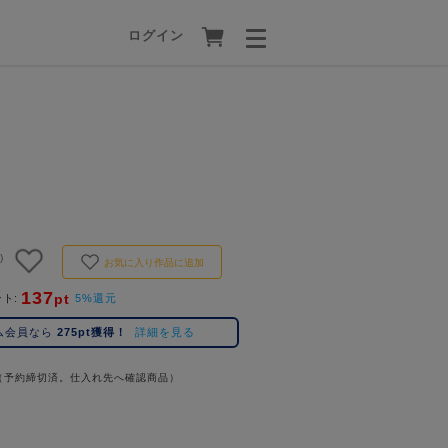
ログイン
)
お気に入り作品に追加
137
pt
ント
5%還元
ム会員なら
275pt獲得！
詳細を見る
（予約締切済。仕入れ先へ確認商品）