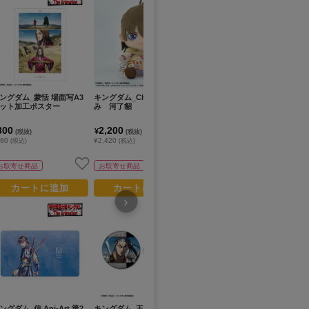
ングダム_蒙恬 場面写A3
キングダム_Chibiぬいぐる
キングダム_桓騎 場面写A3
キン
ット加工ポスター
み 河了貂
マット加工ポスター
2
800
2,200
800
3
¥
¥
¥
(税抜)
(税抜)
(税抜)
880
¥2,420
¥880
¥4
(税込)
(税込)
(税込)
お取寄せ商品
お取寄せ商品
お取寄せ商品
カートに追加
カートに追加
カートに追加
›
ングダム_信 Ani-Art 第2
キングダム_王賁 場面写缶
キングダム_(サイズ/M)_慶
キン