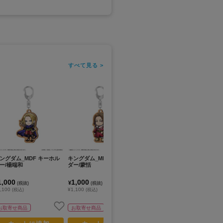
すべて見る >
ングダム_MDF キーホル
キングダム_MDF キーホル
キングダム_MDF キーホル
キ
ー/楊端和
ダー/蒙恬
ダー/信
場
位
X
1,000
1,000
1,000
7
¥
¥
¥
(税抜)
(税抜)
(税抜)
,100
¥1,100
¥1,100
¥7
(税込)
(税込)
(税込)
お取寄せ商品
お取寄せ商品
お取寄せ商品