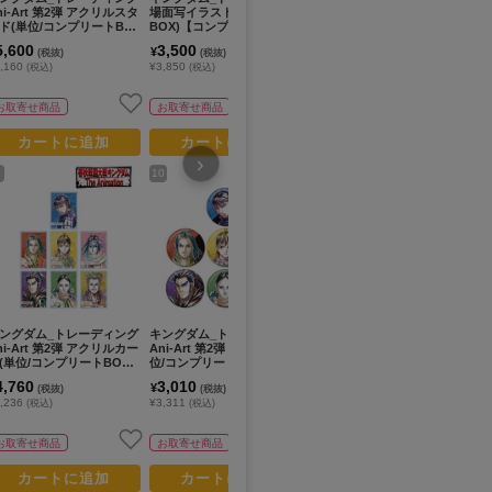
ni-Art 第2弾 アクリルスタ
場面写イラストカード(単位/
Ani-Art 第2弾 ブロマイド
第
ド(単位/コンプリートBO
BOX)【コンプリートBOX/1
(単位/コンプリートBOX/7パ
ル
/7パック⼊り)
4パック入り】
ック⼊り)
5,600
3,500
1,960
1
¥
¥
¥
(税抜)
(税抜)
(税抜)
,160
¥3,850
¥2,156
¥1
(税込)
(税込)
(税込)
お取寄せ商品
お取寄せ商品
お取寄せ商品
カートに追加
カートに追加
カートに追加
›
10
12
14
ングダム_トレーディング
キングダム_トレーディング
キングダム_紀彗 Ani-Art 第
キン
ni-Art 第2弾 アクリルカー
Ani-Art 第2弾 缶バッジ(単
2弾 パーツ付きBIGアクリル
2
(単位/コンプリートBOX/7
位/コンプリートBOX/7パッ
スタンド
ス
ック⼊り)
ク⼊り)
4,760
3,010
1,800
1
¥
¥
¥
(税抜)
(税抜)
(税抜)
,236
¥3,311
¥1,980
¥1
(税込)
(税込)
(税込)
お取寄せ商品
お取寄せ商品
お取寄せ商品
カートに追加
カートに追加
カートに追加