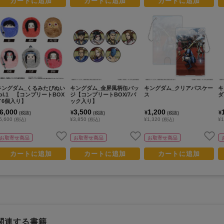
カートに追加
カートに追加
カートに追加
キングダム_くるみたぴぬい
キングダム_金屏風柄缶バッ
キングダム_クリアパスケー
キ
Vol.1 【コンプリートBOX
ジ【コンプリートBOX/7パ
ス
ダ
／6個入り】
ック入り】
6,000
3,500
1,200
¥
¥
¥
(税抜)
(税抜)
(税抜)
6,600
¥3,850
¥1,320
¥1
(税込)
(税込)
(税込)
お取寄せ商品
お取寄せ商品
お取寄せ商品
カートに追加
カートに追加
カートに追加
関連する書籍