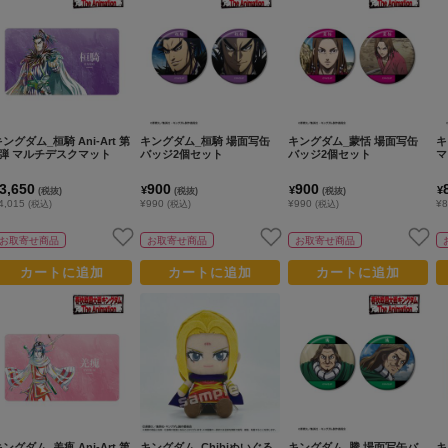
ングダム_桓騎 Ani-Art 第
キングダム_桓騎 場面写缶
キングダム_蒙恬 場面写缶
キ
2弾 マルチデスクマット
バッジ2個セット
バッジ2個セット
マ
3,650
900
900
¥
¥
¥
(税抜)
(税抜)
(税抜)
4,015
¥990
¥990
¥
(税込)
(税込)
(税込)
お取寄せ商品
お取寄せ商品
お取寄せ商品
カートに追加
カートに追加
カートに追加
ングダム_羌瘣 Ani-Art 第
キングダム_Chibiぬいぐる
キングダム_騰 場面写缶バ
キ