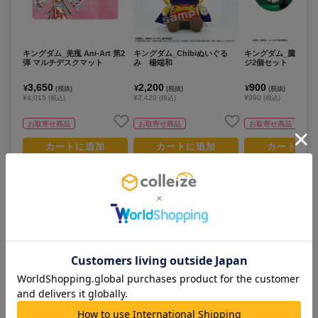
キングダム_羌瘣 Ani-Art 第2
キングダム_Chibiぬいぐる
キングダム_騰 場面
弾 マルチデスクマット
み 楊端和
ジ2個セット
3,650
2,200
900
¥
¥
¥
(税抜)
(税抜)
(税抜)
¥4,015
¥2,420
¥990
(税込)
(税込)
(税込)
お取寄せ商品
お取寄せ商品
お取寄せ商品
カートに追加
カートに追加
カートに追
この作品のランキング
すべて見る >
人気No.
1
人気No.
3
5