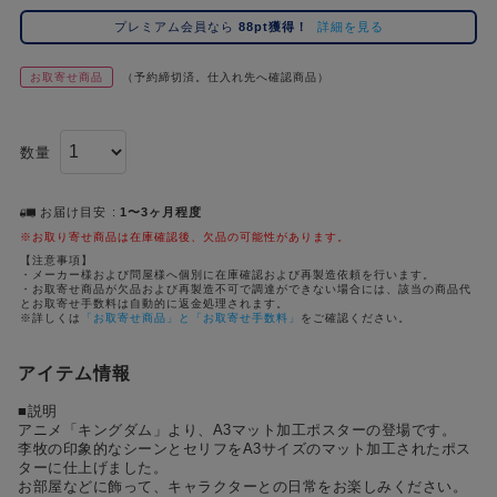
#ハイキュー!!
#呪術廻戦
#東京リベンジャーズ（東リベ）
#進
2位
5位
プレミアム会員なら
88pt獲得！
詳細を見る
#初音ミク シリーズ
#ゴールデンカムイ
#Dr.STONE（ドクターストーン）
3位
お取寄せ商品
（予約締切済。仕入れ先へ確認商品）
数量
お届け目安
1〜3ヶ月程度
※お取り寄せ商品は在庫確認後、欠品の可能性があります。
【注意事項】
・メーカー様および問屋様へ個別に在庫確認および再製造依頼を行います。
・お取寄せ商品が欠品および再製造不可で調達ができない場合には、該当の商品代
とお取寄せ手数料は自動的に返金処理されます。
※詳しくは
「お取寄せ商品」と「お取寄せ手数料」
をご確認ください。
アイテム情報
■説明
アニメ「キングダム」より、A3マット加工ポスターの登場です。
李牧の印象的なシーンとセリフをA3サイズのマット加工されたポス
ターに仕上げました。
お部屋などに飾って、キャラクターとの日常をお楽しみください。