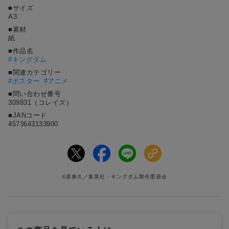
■サイズ
A3
■素材
紙
■作品名
#
キングダム
■関連カテゴリー
#ポスター
#アニメ
■問い合わせ番号
309831（コレイズ）
■JANコード
4573643133900
©原泰久／集英社・キングダム製作委員会