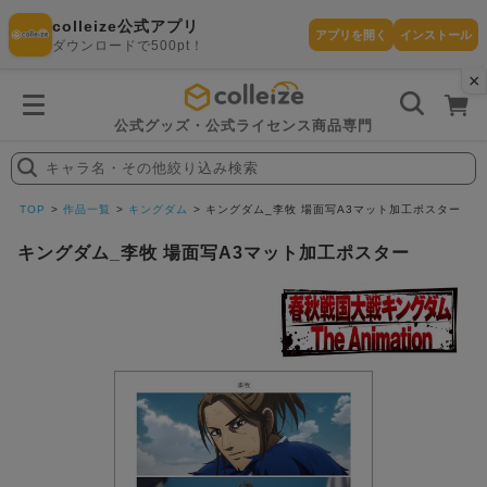
colleize公式アプリ
アプリを開く
インストール
ダウンロードで500pt！
×
書
籍
を
検
索
公式グッズ・公式ライセンス商品専門
す
る
キャラ名・その他絞り込み検索
探
す
TOP
作品一覧
キングダム
キングダム_李牧 場面写A3マット加工ポスター
キングダム_李牧 場面写A3マット加工ポスター
カテゴリ
お気に入
作品
ー
り
在庫あり
ランキン
(即納)
セール
グ
商品