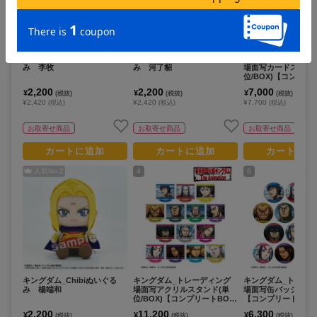
キングダム_Chibiぬいぐる
キングダム_Chibiぬいぐる
キングダム_トレー
み 李牧
み 河了貂
場面写カードステッ
位/BOX)【コンプリー
14パック入り】
2,200
2,200
7,000
¥
¥
¥
(税抜)
(税抜)
(税抜)
¥2,420
¥2,420
¥7,700
(税込)
(税込)
(税込)
お取寄せ商品
お取寄せ商品
お取寄せ商品
カートに追加
カートに追加
カートに追
人気No.
2
4
6
キングダム_Chibiぬいぐる
キングダム_トレーディング
キングダム_トレー
み 楊端和
場面写アクリルスタンド(単
場面写缶バッジ(単位/
位/BOX)【コンプリートBOX/
【コンプリートBOX/
14パック入り】
ク入り】
2,200
11,200
6,300
¥
¥
¥
(税抜)
(税抜)
(税抜)