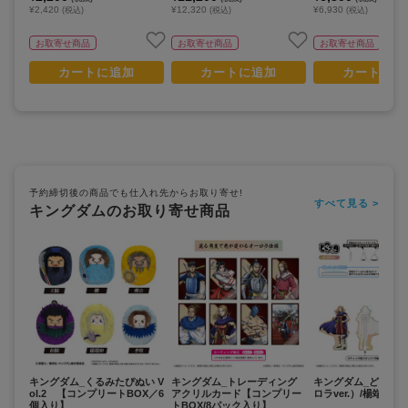
¥2,420
¥12,320
¥6,930
(税込)
(税込)
(税込)
お取寄せ商品
お取寄せ商品
お取寄せ商品
カートに追加
カートに追加
カートに追
予約締切後の商品でも仕入れ先からお取り寄せ!
すべて見る >
キングダムのお取り寄せ商品
キングダム_くるみたぴぬい V
キングダム_トレーディング
キングダム_どこス
ol.2 【コンプリートBOX／6
アクリルカード【コンプリー
ロラver.）/楊端和
個入り】
トBOX/8パック入り】