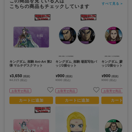
この商品を見ている人は
すべて見る >
こちらの商品もチェックしています
キングダム_桓騎 Ani-Art 第2
キングダム_桓騎 場面写缶バ
キングダム_蒙恬 場
弾 マルチデスクマット
ッジ2個セット
ッジ2個セット
3,650
900
900
¥
¥
¥
(税抜)
(税抜)
(税抜)
¥4,015
¥990
¥990
(税込)
(税込)
(税込)
お取寄せ商品
お取寄せ商品
お取寄せ商品
カートに追加
カートに追加
カートに追