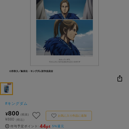
NEW
おすすめ
colleize B
書籍
商品
OX
コ
レ
イ
ズ
注
目
キ
ー
ワ
ー
#
キングダム
ド
800
¥
(税抜)
お気に入り作品に追加
¥880
(税込)
#ポケットモンスター（ポケモン）
#名探偵コナン
#Re:ゼロから始める異世界生活（リゼロ）
#超
1位
4位
44
pt
付与予定ポイント
5%還元