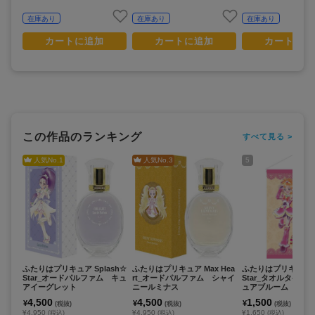
在庫あり
在庫あり
在庫あり
カートに追加
カートに追加
カートに追
この作品のランキング
すべて見る >
人気No.
1
人気No.
3
5
ふたりはプリキュア Splash☆
ふたりはプリキュア Max Hea
ふたりはプリキュア S
Star_オードパルファム キュ
rt_オードパルファム シャイ
Star_タオルタペス
アイーグレット
ニールミナス
ュアブルーム
4,500
4,500
1,500
¥
¥
¥
(税抜)
(税抜)
(税抜)
¥4,950
¥4,950
¥1,650
(税込)
(税込)
(税込)