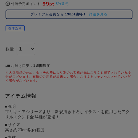
99
pt
コ
付与予定ポイント
5%還元
レ
プレミアム会員なら
198pt獲得！
詳細を見る
イ
ズ
在庫あり
注
目
キ
数量
ー
ワ
ー
お届け目安
1週間程度
ド
※人気商品のため、タッチの差により別のお客様が先にご注文を完了されている場
合がございます。在庫のご用意が出来ない場合、ご注文をキャンセルさせていただ
く場合がございます。
#ポケットモンスター（ポケモン）
#名探偵コナン
#Dr.STONE（ドクターストーン）
1位
4位
#ハイキュー!!
#呪術廻戦
#進撃の巨人
#超
アイテム情報
2位
5位
■説明
#初音ミク シリーズ
#ゴールデンカムイ
#東京リベンジャーズ（東リベ）
3位
プリキュアシリーズより、新規描き下ろしイラストを使用したアク
リルスタンド全14種が登場！
■サイズ
高さ約20cm以内程度
■素材