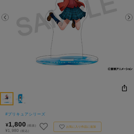
NEW
おすすめ
colleize B
書籍
商品
OX
#
プリキュアシリーズ
1,800
¥
(税抜)
お気に入り作品に追加
¥1,980
(税込)