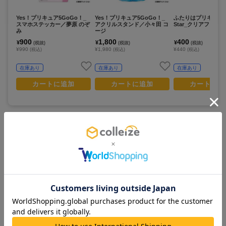
Yes！プリキュア5GoGo！_
Yes！プリキュア5GoGo！_
ふたりはプリキュア S
スマホステッカー／夢原 のぞ
アクリルスタンド／小々田 コ
Star_クリアファイ
み
ージ
900
1,800
400
¥
¥
¥
(税抜)
(税抜)
(税抜)
¥990
¥1,980
¥440
(税込)
(税込)
(税込)
在庫あり
在庫あり
在庫あり
カートに追加
カートに追加
カートに追
この商品を見ている人は
すべて見る >
こちらの商品もチェックしています