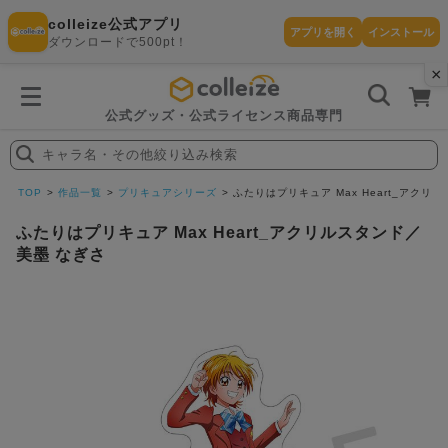
colleize公式アプリ
アプリを開く
インストール
ダウンロードで500pt！
×
書
籍
を
検
索
公式グッズ・公式ライセンス商品専門
す
る
キャラ名・その他絞り込み検索
探
す
TOP
作品一覧
プリキュアシリーズ
ふたりはプリキュア Max Heart_アクリ
ふたりはプリキュア Max Heart_アクリルスタンド／
美墨 なぎさ
カテゴリ
お気に入
作品
ー
り
在庫あり
ランキン
(即納)
セール
グ
商品