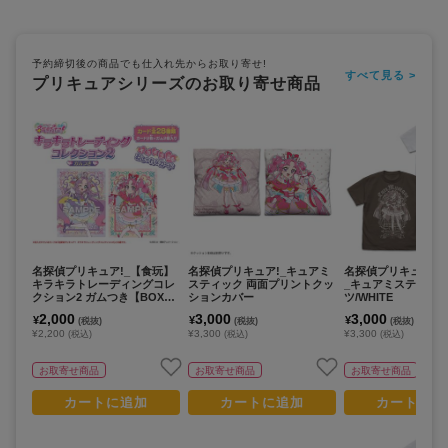
予約締切後の商品でも仕入れ先からお取り寄せ!
すべて見る >
プリキュアシリーズのお取り寄せ商品
名探偵プリキュア!_【食玩】
名探偵プリキュア!_キュアミ
名探偵プリキュア!_
キラキラトレーディングコレ
スティック 両面プリントクッ
_キュアミスティック
クション2 ガムつき【BOX／
ションカバー
ツ/WHITE
20個入り】
2,000
3,000
3,000
¥
¥
¥
(税抜)
(税抜)
(税抜)
¥2,200
¥3,300
¥3,300
(税込)
(税込)
(税込)
お取寄せ商品
お取寄せ商品
お取寄せ商品
カートに追加
カートに追加
カートに追