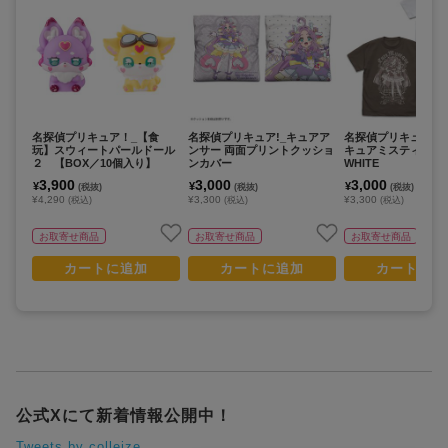
名探偵プリキュア！_【食
名探偵プリキュア!_キュアア
名探偵プリキュア!_
玩】スウィートパールドール
ンサー 両面プリントクッショ
キュアミスティック 
２ 【BOX／10個入り】
ンカバー
WHITE
3,900
3,000
3,000
¥
¥
¥
(税抜)
(税抜)
(税抜)
¥4,290
¥3,300
¥3,300
(税込)
(税込)
(税込)
お取寄せ商品
お取寄せ商品
お取寄せ商品
カートに追加
カートに追加
カートに追
公式Xにて新着情報公開中！
Tweets by colleize