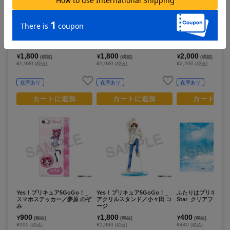
Yes！プリキュア5GoGo！_
ふたりはプリキュア Max Hea
Yes！プリキュア5G
アクリルスタンド／夢原 のぞ
rt_アクリルスタンド／雪城
アクリルアートパネ
み
ほのか
み、りん、うらら、
かれん、くるみ
1,800
1,800
2,000
¥
¥
¥
(税抜)
(税抜)
(税抜)
¥1,980
¥1,980
¥2,200
(税込)
(税込)
(税込)
在庫あり
在庫あり
在庫あり
カートに追加
カートに追加
カートに追
Yes！プリキュア5GoGo！_
Yes！プリキュア5GoGo！_
ふたりはプリキュア S
スマホステッカー／夢原 のぞ
アクリルスタンド／小々田 コ
Star_クリアファイ
み
ージ
900
1,800
400
¥
¥
¥
(税抜)
(税抜)
(税抜)
¥990
¥1,980
¥440
(税込)
(税込)
(税込)