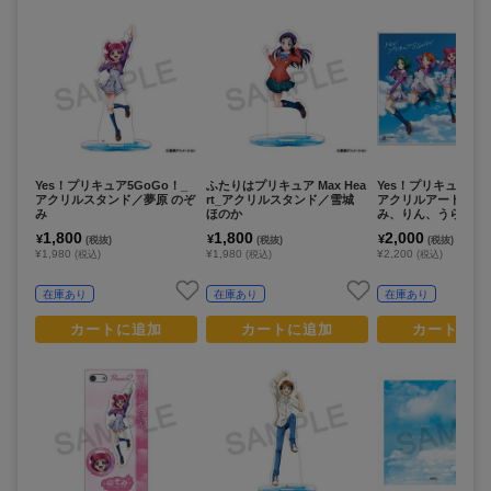
Yes！プリキュア5GoGo！_
ふたりはプリキュア Max Hea
Yes！プリキュア5G
アクリルスタンド／夢原 のぞ
rt_アクリルスタンド／雪城
アクリルアートパネ
み
ほのか
み、りん、うらら、
かれん、くるみ
1,800
1,800
2,000
¥
¥
¥
(税抜)
(税抜)
(税抜)
¥1,980
¥1,980
¥2,200
(税込)
(税込)
(税込)
在庫あり
在庫あり
在庫あり
カートに追加
カートに追加
カートに追