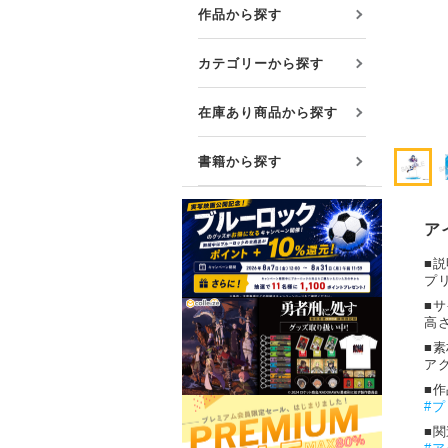
プレミアム会員について
作品から探す
友達紹介キャンペーン
カテゴリーから探す
公式Xをフォローする
在庫あり商品から探す
書籍から探す
ア
■説
プ
■
高さ
■素
ア
■
#
プ
■