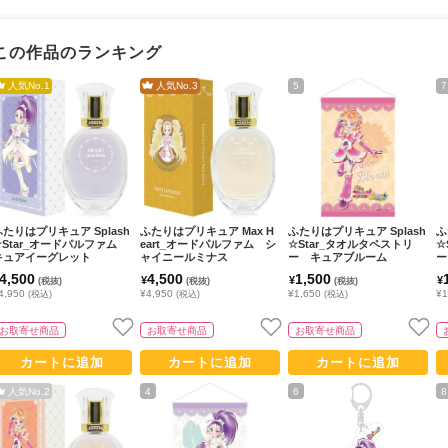
この作品のランキング
人気No.
1
人気No.
3
5
7
ふたりはプリキュア Splash
ふたりはプリキュア Max H
ふたりはプリキュア Splash
ふ
☆Star_オードパルファム
eart_オードパルファム シ
☆Star_タオルタペストリ
☆
キュアイーグレット
ャイニールミナス
ー キュアブルーム
ー
4,500
4,500
1,500
¥
¥
¥
(税抜)
(税抜)
(税抜)
4,950
¥4,950
¥1,650
¥1
(税込)
(税込)
(税込)
お取寄せ商品
お取寄せ商品
お取寄せ商品
カートに追加
カートに追加
カートに追加
人気No.
2
4
6
8