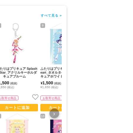
すべて見る >
9
11
13
たりはプリキュア Splash
ふたりはプリキュア Max H
ふたりはプリキュア Max H
ふ
Star_アクリルキーホルダ
eart_タオルタペストリー
eart_アクリルキーホルダ
☆
 キュアブルーム
キュアホワイト
ー シャイニールミナス
キ
1,500
1,500
1,500
1
¥
¥
¥
(税抜)
(税抜)
(税抜)
,650
¥1,650
¥1,650
¥1
(税込)
(税込)
(税込)
お取寄せ商品
お取寄せ商品
お取寄せ商品
カートに追加
カートに追加
カートに追加
›
10
12
14