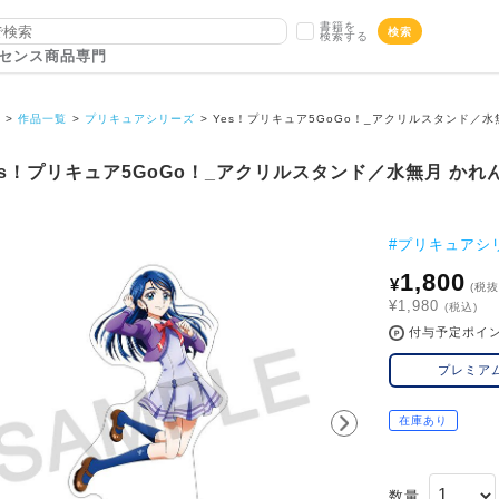
書籍を
検索
検索する
センス商品専門
P
作品一覧
プリキュアシリーズ
Yes！プリキュア5GoGo！_アクリルスタンド／水
es！プリキュア5GoGo！_アクリルスタンド／水無月 かれ
#
プリキュアシ
1,800
¥
(税抜
¥1,980
(税込)
付与予定ポイ
プレミア
在庫あり
数量