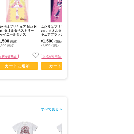
たりはプリキュア Max H
ふたりはプリキュア Max H
ふたりはプリキュア Max H
ふ
art_タオルタペストリー
eart_タオルタペストリー
eart_アクリルキーホルダ
☆
ャイニールミナス
キュアブラック
ー キュアブラック
キ
1,500
1,500
1,500
1
¥
¥
¥
(税抜)
(税抜)
(税抜)
,650
¥1,650
¥1,650
¥1
(税込)
(税込)
(税込)
お取寄せ商品
お取寄せ商品
お取寄せ商品
カートに追加
カートに追加
カートに追加
すべて見る >