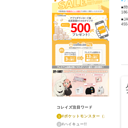
#
■
18
■J
455
コレイズ注目ワード
#ポケットモンスター（ポケモン）
1
#ハイキュー!!
2