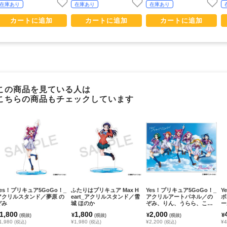
在庫あり
在庫あり
在庫あり
カートに追加
カートに追加
カートに追加
この商品を見ている人は
こちらの商品もチェックしています
Yes！プリキュア5GoGo！_
ふたりはプリキュア Max H
Yes！プリキュア5GoGo！_
Y
アクリルスタンド／夢原 の
eart_アクリルスタンド／雪
アクリルアートパネル／の
ボ
ぞみ
城 ほのか
ぞみ、りん、うらら、こま
ー
ち、かれん、くるみ
1,800
1,800
2,000
¥
¥
¥
(税抜)
(税抜)
(税抜)
1,980
¥1,980
¥2,200
¥
(税込)
(税込)
(税込)