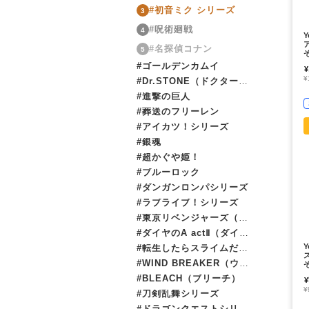
#初音ミク シリーズ
3
#呪術廻戦
4
#名探偵コナン
5
#ゴールデンカムイ
¥
¥
#Dr.STONE（ドクターストーン）
#進撃の巨人
#葬送のフリーレン
#アイカツ！シリーズ
#銀魂
#超かぐや姫！
#ブルーロック
#ダンガンロンパシリーズ
#ラブライブ！シリーズ
#東京リベンジャーズ（東リベ）
#ダイヤのA actⅡ（ダイヤのエース）
#転生したらスライムだった件（転スラ）
#WIND BREAKER（ウィンブレ）
#BLEACH（ブリーチ）
¥
¥
#刀剣乱舞シリーズ
#ドラゴンクエストシリーズ（ドラクエ）