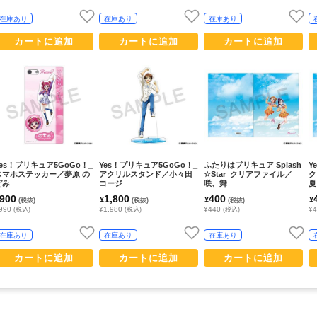
在庫あり
在庫あり
在庫あり
カートに追加
カートに追加
カートに追加
Yes！プリキュア5GoGo！_
Yes！プリキュア5GoGo！_
ふたりはプリキュア Splash
Y
スマホステッカー／夢原 の
アクリルスタンド／小々田
☆Star_クリアファイル／
ク
ぞみ
コージ
咲、舞
夏
900
1,800
400
¥
¥
¥
(税抜)
(税抜)
(税抜)
990
¥1,980
¥440
¥
(税込)
(税込)
(税込)
在庫あり
在庫あり
在庫あり
カートに追加
カートに追加
カートに追加