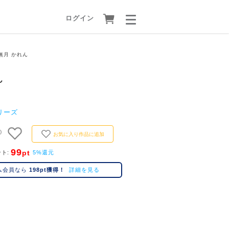
ログイン
無月 かれん
ん
リーズ
)
お気に入り作品に追加
99
pt
ント
5%還元
ム会員なら
198pt獲得！
詳細を見る