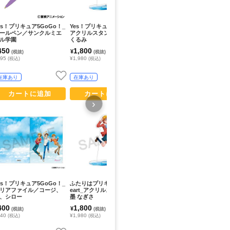
es！プリキュア5GoGo！_
Yes！プリキュア5GoGo！_
Yes！プリキュア5GoGo！_
Y
ールペン／サンクルミエ
アクリルスタンド／美々野
ジュエリーミラー／Yes！プ
ア
ル学園
くるみ
リキュア5GoGo！
う
450
1,800
950
1
¥
¥
¥
(税抜)
(税抜)
(税抜)
495
¥1,980
¥1,045
¥1
(税込)
(税込)
(税込)
在庫あり
在庫あり
在庫あり
カートに追加
カートに追加
カートに追加
›
es！プリキュア5GoGo！_
ふたりはプリキュア Max H
Yes！プリキュア5GoGo！_
ふ
リアファイル／コージ、
eart_アクリルスタンド／美
スマホステッカー／春日野
☆
、シロー
墨 なぎさ
うらら
美
400
1,800
900
1
¥
¥
¥
(税抜)
(税抜)
(税抜)
440
¥1,980
¥990
¥1
(税込)
(税込)
(税込)