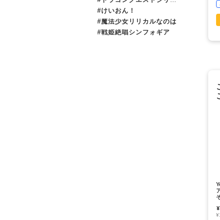
#けいおん！
#魔法少女リリカルなのは
#戦姫絶唱シンフォギア
¥
¥