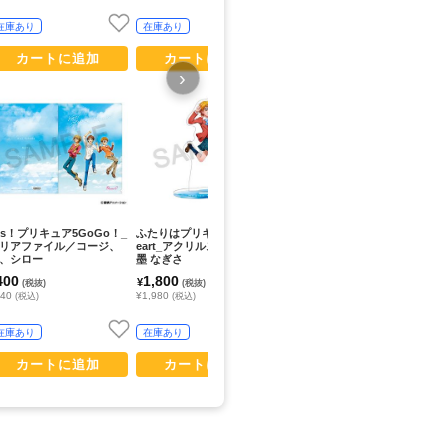
在庫あり
在庫あり
在庫あり
カートに追加
カートに追加
カートに追加
›
es！プリキュア5GoGo！_
ふたりはプリキュア Max H
Yes！プリキュア5GoGo！_
ふ
リアファイル／コージ、
eart_アクリルスタンド／美
スマホステッカー／春日野
☆
、シロー
墨 なぎさ
うらら
美
400
1,800
900
1
¥
¥
¥
(税抜)
(税抜)
(税抜)
440
¥1,980
¥990
¥1
(税込)
(税込)
(税込)
在庫あり
在庫あり
在庫あり
カートに追加
カートに追加
カートに追加