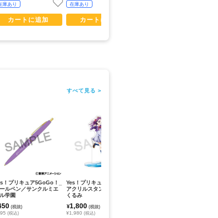
在庫あり
在庫あり
在庫あり
カートに追加
カートに追加
カートに追加
すべて見る >
es！プリキュア5GoGo！_
Yes！プリキュア5GoGo！_
Yes！プリキュア5GoGo！_
Y
ールペン／サンクルミエ
アクリルスタンド／美々野
ジュエリーミラー／Yes！プ
ア
ル学園
くるみ
リキュア5GoGo！
う
450
1,800
950
1
¥
¥
¥
(税抜)
(税抜)
(税抜)
495
¥1,980
¥1,045
¥1
(税込)
(税込)
(税込)