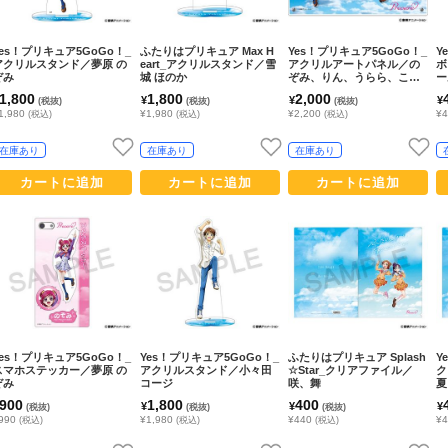
Yes！プリキュア5GoGo！_
ふたりはプリキュア Max H
Yes！プリキュア5GoGo！_
Y
アクリルスタンド／夢原 の
eart_アクリルスタンド／雪
アクリルアートパネル／の
ボ
ぞみ
城 ほのか
ぞみ、りん、うらら、こま
ー
ち、かれん、くるみ
1,800
1,800
2,000
¥
¥
¥
(税抜)
(税抜)
(税抜)
1,980
¥1,980
¥2,200
¥
(税込)
(税込)
(税込)
在庫あり
在庫あり
在庫あり
カートに追加
カートに追加
カートに追加
Yes！プリキュア5GoGo！_
Yes！プリキュア5GoGo！_
ふたりはプリキュア Splash
Y
スマホステッカー／夢原 の
アクリルスタンド／小々田
☆Star_クリアファイル／
ク
ぞみ
コージ
咲、舞
夏
900
1,800
400
¥
¥
¥
(税抜)
(税抜)
(税抜)
990
¥1,980
¥440
¥
(税込)
(税込)
(税込)