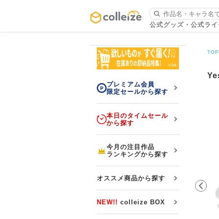
ログイン・会員登録
公式グッズ・公式ライ
お知らせ
TO
初回アプリ利用限定！500ptプレ
詳細
ゼント
Y
プレミアム会員
限定セールから探す
本日のタイムセール
から探す
LINE連携
今月の注目作品
ランキングから探す
よくある質問
colleize 便利な4つのサービス
オススメ商品から探す
「お取寄せ商品」と「お取寄せ手数料」
colleizeランク・ポイントについて
NEW!!
colleize BOX
colleize Payについて