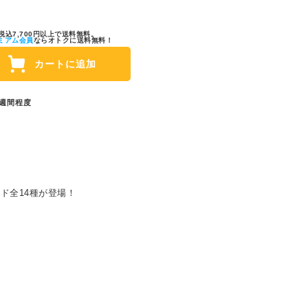
税込7,700円以上で送料無料。
ミアム会員
ならオトクに送料無料！
カートに追加
1週間程度
ド全14種が登場！