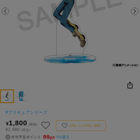
NEW
おすすめ
colleize B
書籍
商品
OX
#
プリキュアシリーズ
1,800
¥
(税抜)
お気に入り作品に追加
¥1,980
(税込)
99
pt
付与予定ポイント
5%還元