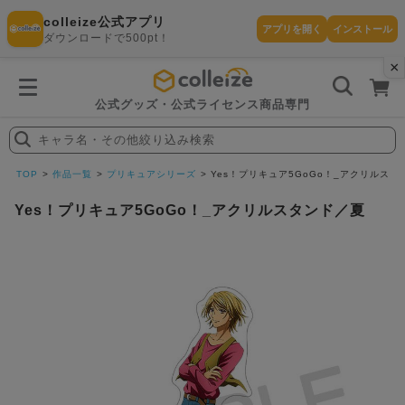
colleize公式アプリ
アプリを開く
インストール
ダウンロードで500pt！
×
書
籍
を
検
索
公式グッズ・公式ライセンス商品専門
す
る
キャラ名・その他絞り込み検索
探
す
TOP
作品一覧
プリキュアシリーズ
Yes！プリキュア5GoGo！_アクリルスタ
Yes！プリキュア5GoGo！_アクリルスタンド／夏
カテゴリ
お気に入
作品
ー
り
在庫あり
ランキン
(即納)
セール
グ
商品