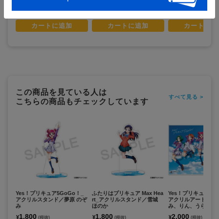
在庫あり
在庫あり
在庫あり
カートに追加
カートに追加
カートに追
この商品を見ている人は
すべて見る >
こちらの商品もチェックしています
Yes！プリキュア5GoGo！_
ふたりはプリキュア Max Hea
Yes！プリキュア5G
アクリルスタンド／夢原 のぞ
rt_アクリルスタンド／雪城
アクリルアートパネ
み
ほのか
み、りん、うらら、
かれん、くるみ
1,800
1,800
2,000
¥
¥
¥
(税抜)
(税抜)
(税抜)