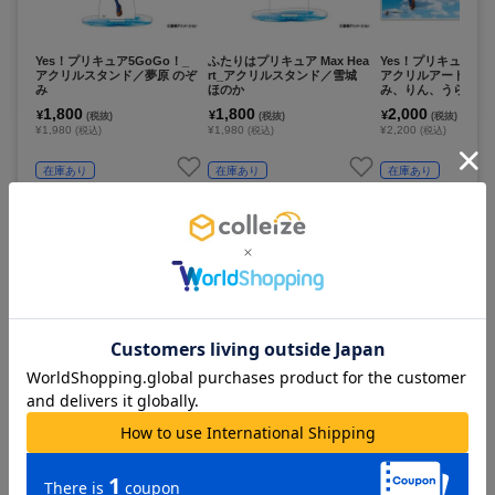
Yes！プリキュア5GoGo！_
ふたりはプリキュア Max Hea
Yes！プリキュア5G
アクリルスタンド／夢原 のぞ
rt_アクリルスタンド／雪城
アクリルアートパネ
み
ほのか
み、りん、うらら、
かれん、くるみ
1,800
1,800
2,000
¥
¥
¥
(税抜)
(税抜)
(税抜)
¥1,980
¥1,980
¥2,200
(税込)
(税込)
(税込)
在庫あり
在庫あり
在庫あり
カートに追加
カートに追加
カートに追
Yes！プリキュア5GoGo！_
Yes！プリキュア5GoGo！_
ふたりはプリキュア S
スマホステッカー／夢原 のぞ
アクリルスタンド／小々田 コ
Star_クリアファイ
み
ージ
900
1,800
400
¥
¥
¥
(税抜)
(税抜)
(税抜)
¥990
¥1,980
¥440
(税込)
(税込)
(税込)