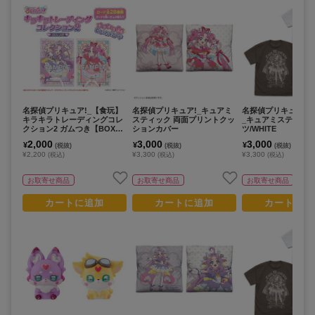
名探偵プリキュア!_【食玩】
名探偵プリキュア!_キュアミ
名探偵プリキュア!_
キラキラトレーディングコレ
スティック 両面プリントクッ
_キュアミスティック
クション2 ガムつき【BOX／
ションカバー
ツ/WHITE
20個入り】
2,000
3,000
3,000
¥
¥
¥
(税抜)
(税抜)
(税抜)
¥2,200
¥3,300
¥3,300
(税込)
(税込)
(税込)
お取寄せ商品
お取寄せ商品
お取寄せ商品
カートに追加
カートに追加
カートに追