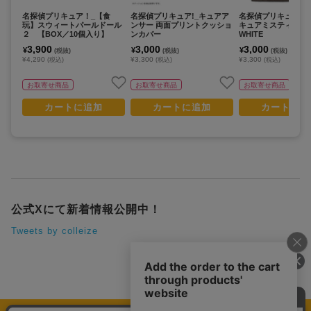
名探偵プリキュア！_【食
名探偵プリキュア!_キュアア
名探偵プリキュア!_
玩】スウィートパールドール
ンサー 両面プリントクッショ
キュアミスティック 
２ 【BOX／10個入り】
ンカバー
WHITE
3,900
3,000
3,000
¥
¥
¥
(税抜)
(税抜)
(税抜)
¥4,290
¥3,300
¥3,300
(税込)
(税込)
(税込)
お取寄せ商品
お取寄せ商品
お取寄せ商品
カートに追加
カートに追加
カートに追
公式Xにて新着情報公開中！
Tweets by colleize