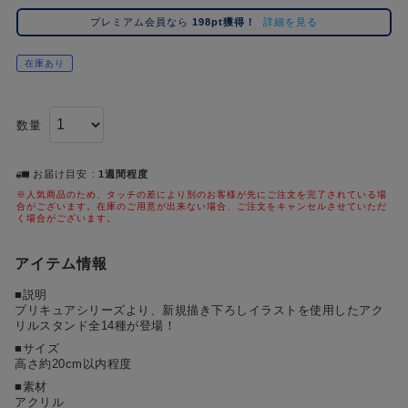
コ
プレミアム会員なら
198pt獲得！
詳細を見る
レ
イ
在庫あり
ズ
注
目
数量
キ
ー
ワ
お届け目安
1週間程度
ー
※人気商品のため、タッチの差により別のお客様が先にご注文を完了されている場
合がございます。在庫のご用意が出来ない場合、ご注文をキャンセルさせていただ
ド
く場合がございます。
#ポケットモンスター（ポケモン）
#名探偵コナン
#Dr.STONE（ドクターストーン）
#超
1位
4位
アイテム情報
#ハイキュー!!
#呪術廻戦
#Re:ゼロから始める異世界生活（リゼロ）
#進
2位
5位
■説明
プリキュアシリーズより、新規描き下ろしイラストを使用したアク
#初音ミク シリーズ
#ゴールデンカムイ
#東京リベンジャーズ（東リベ）
3位
リルスタンド全14種が登場！
■サイズ
高さ約20cm以内程度
■素材
アクリル