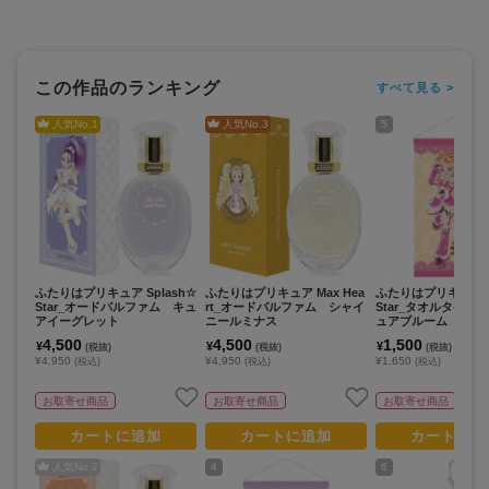
この作品のランキング
すべて見る >
人気No.
1
人気No.
3
5
ふたりはプリキュア Splash☆
ふたりはプリキュア Max Hea
ふたりはプリキュア S
Star_オードパルファム キュ
rt_オードパルファム シャイ
Star_タオルタペス
アイーグレット
ニールミナス
ュアブルーム
4,500
4,500
1,500
¥
¥
¥
(税抜)
(税抜)
(税抜)
¥4,950
¥4,950
¥1,650
(税込)
(税込)
(税込)
お取寄せ商品
お取寄せ商品
お取寄せ商品
カートに追加
カートに追加
カートに追
人気No.
2
4
6