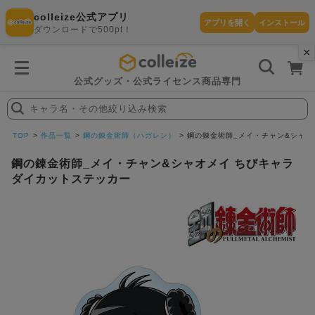
colleize公式アプリ
アプリを開く
インストール
ダウンロードで500pt！
×
書
籍
を
検
索
公式グッズ・公式ライセンス商品専門
す
る
キャラ名・その他絞り込み検索
探
す
TOP
作品一覧
鋼の錬金術師（ハガレン）
鋼の錬金術師_メイ・チャン&シャオ
鋼の錬金術師_メイ・チャン&シャオメイ ちびキャラ
ダイカットステッカー
カテゴリ
お気に入
作品
ー
り
在庫あり
ランキン
(即納)
セール
グ
商品