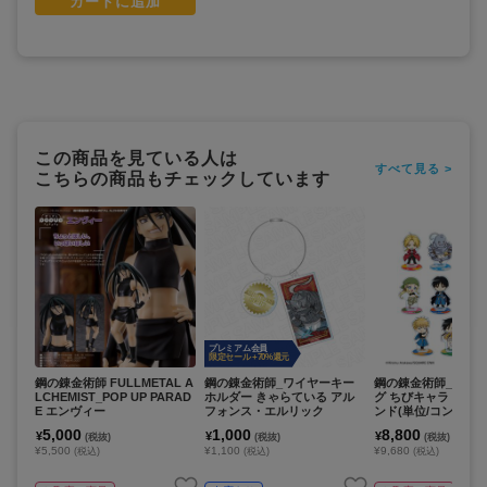
カートに追加
この商品を見ている人は
すべて見る >
こちらの商品もチェックしています
プレミアム会員
限定セール +70%還元
鋼の錬金術師 FULLMETAL A
鋼の錬金術師_ワイヤーキー
鋼の錬金術師_トレ
LCHEMIST_POP UP PARAD
ホルダー きゃらている アル
グ ちびキャラ アク
E エンヴィー
フォンス・エルリック
ンド(単位/コンプリー
【BOX/11個入り】
5,000
1,000
8,800
¥
¥
¥
(税抜)
(税抜)
(税抜)
¥5,500
¥1,100
¥9,680
(税込)
(税込)
(税込)