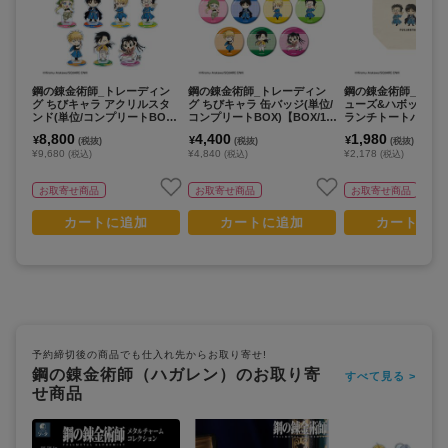
鋼の錬金術師_トレーディン
鋼の錬金術師_トレーディン
鋼の錬金術師_ロイ&
グ ちびキャラ アクリルスタ
グ ちびキャラ 缶バッジ(単位/
ューズ&ハボック ち
ンド(単位/コンプリートBOX)
コンプリートBOX)【BOX/11
ランチトートバッグ
【BOX/11個入り】
個入り】
8,800
4,400
1,980
¥
¥
¥
(税抜)
(税抜)
(税抜)
¥9,680
¥4,840
¥2,178
(税込)
(税込)
(税込)
お取寄せ商品
お取寄せ商品
お取寄せ商品
カートに追加
カートに追加
カートに追
予約締切後の商品でも仕入れ先からお取り寄せ!
鋼の錬金術師（ハガレン）のお取り寄
すべて見る >
せ商品