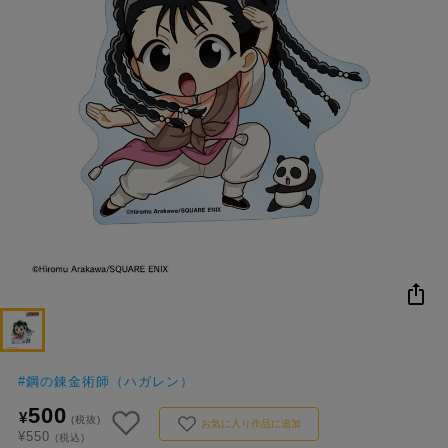
NEW
おすすめ
colleize B
書籍
商品
OX
#
鋼の錬金術師（ハガレン）
500
¥
(税抜)
お気に入り作品に追加
¥550
(税込)