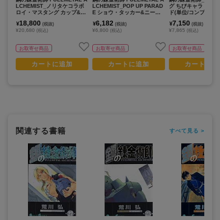
LCHEMIST_ノリタケコラボ
LCHEMIST_POP UP PARAD
グ ちびキャラ アク
ロイ・マスタング カップ&ソ
E ショウ・タッカー&ニーナ
ド(単位/コンプリート
ーサー
キメラ
【BOX/11個入り】
18,800
6,182
7,150
¥
¥
¥
(税抜)
(税抜)
(税抜)
¥20,680
¥6,800
¥7,865
(税込)
(税込)
(税込)
お取寄せ商品
お取寄せ商品
お取寄せ商品
カートに追加
カートに追加
カートに追
関連する書籍
すべて見る >