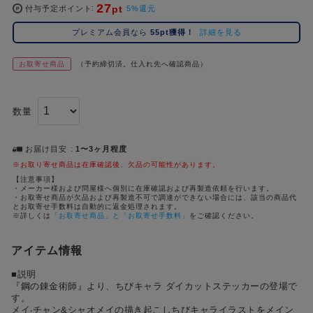
27
pt
コ
付与予定ポイント
5%還元
レ
プレミアム会員なら
55pt獲得！
詳細を見る
イ
ズ
お取寄せ商品
（予約締切済。仕入れ先へ確認商品）
注
目
キ
数量
ー
ワ
ー
お届け目安
1〜3ヶ月程度
ド
※お取り寄せ商品は在庫確認後、欠品の可能性があります。
【注意事項】
・メーカー様および問屋様へ個別に在庫確認および再製造依頼を行います。
#ポケットモンスター（ポケモン）
#名探偵コナン
#Re:ゼロから始める異世界生活（リゼロ）
#超
1位
4位
・お取寄せ商品が欠品および再製造不可で調達ができない場合には、該当の商品代
とお取寄せ手数料は自動的に返金処理されます。
#ハイキュー!!
#呪術廻戦
#東京リベンジャーズ（東リベ）
#進
※詳しくは
「お取寄せ商品」と「お取寄せ手数料」
をご確認ください。
2位
5位
#初音ミク シリーズ
#ゴールデンカムイ
#Dr.STONE（ドクターストーン）
3位
アイテム情報
■説明
『鋼の錬⾦術師』より、ちびキャラ ダイカットステッカーの登場で
す。
メイ‧チャン&シャオメイの描き起こしちびキャライラストをメイン