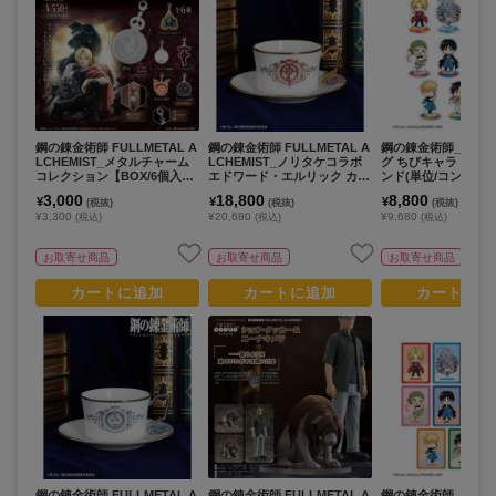
鋼の錬金術師 FULLMETAL A
鋼の錬金術師 FULLMETAL A
鋼の錬金術師_トレ
LCHEMIST_メタルチャーム
LCHEMIST_ノリタケコラボ
グ ちびキャラ アク
コレクション【BOX/6個入
エドワード・エルリック カッ
ンド(単位/コンプリー
り】
プ&ソーサー
【BOX/11個入り】
3,000
18,800
8,800
¥
¥
¥
(税抜)
(税抜)
(税抜)
¥3,300
¥20,680
¥9,680
(税込)
(税込)
(税込)
お取寄せ商品
お取寄せ商品
お取寄せ商品
カートに追加
カートに追加
カートに追
鋼の錬金術師 FULLMETAL A
鋼の錬金術師 FULLMETAL A
鋼の錬金術師_トレ