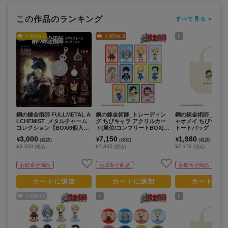
この作品のランキング
すべて見る >
人気No.
1
人気No.
3
5
鋼の錬金術師 FULLMETAL A
鋼の錬金術師_トレーディン
鋼の錬金術師_リン&
LCHEMIST_メタルチャーム
グ ちびキャラ アクリルカー
ャオメイ ちびキャラ
コレクション【BOX/6個入
ド(単位/コンプリートBOX)
トートバッグ
り】
【BOX/11個入り】
3,000
7,150
1,980
¥
¥
¥
(税抜)
(税抜)
(税抜)
¥3,300
¥7,865
¥2,178
(税込)
(税込)
(税込)
お取寄せ商品
お取寄せ商品
お取寄せ商品
カートに追加
カートに追加
カートに追
人気No.
2
4
6