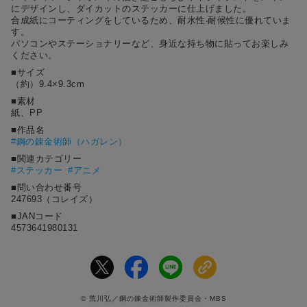
にデザインし、ダイカットのステッカーに仕上げました。
合成紙にコーティングをしているため、耐⽔性‧耐候性に優れていま
す。
パソコンやステーショナリーなど、⾝近な持ち物に貼ってお楽しみ
ください。
■サイズ
（約）9.4×9.3cm
■素材
紙、PP
■作品名
#
鋼の錬金術師（ハガレン）
■関連カテゴリー
#ステッカー
#アニメ
■問い合わせ番号
247693（コレイズ）
■JANコード
4573641980131
© 荒川弘／鋼の錬金術師製作委員会・MBS