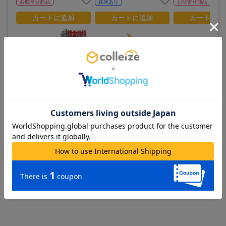
お取寄せ商品
在庫あり
お取寄せ商品
カートに追加
カートに追加
カートに追
NEW
鋼の錬金術師_リザ・ホーク
鋼の錬金術師 FULLMETAL A
鋼の錬金術師_ロイ&
アイ ちびキャラ ダイカット
LCHEMIST_るかっぷ エドワ
ューズ&ハボック ち
ステッカー
ード・エルリック
ランチトートバッグ
500
4,300
1,980
¥
¥
¥
(税抜)
(税抜)
(税抜)
¥550
¥4,730
¥2,178
(税込)
(税込)
(税込)
予約期間：2026/08/19まで
お取寄せ商品
予約商品
お取寄せ商品
カートに追加
カートに追加
カートに追