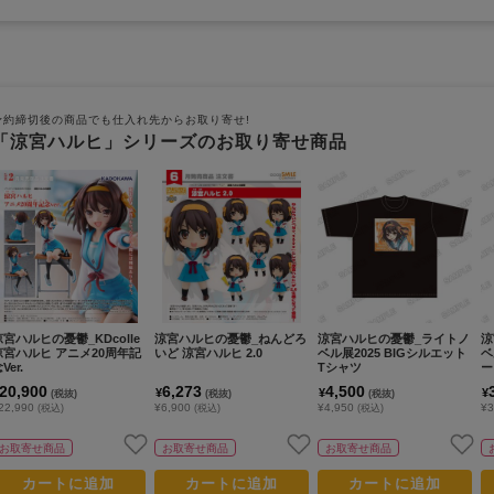
予約締切後の商品でも仕入れ先からお取り寄せ!
「涼宮ハルヒ」シリーズのお取り寄せ商品
涼宮ハルヒの憂鬱_KDcolle
涼宮ハルヒの憂鬱_ねんどろ
涼宮ハルヒの憂鬱_ライトノ
涼
涼宮ハルヒ アニメ20周年記
いど 涼宮ハルヒ 2.0
ベル展2025 BIGシルエット
ベ
Ver.
Tシャツ
ー
20,900
6,273
4,500
¥
¥
¥
(税抜)
(税抜)
(税抜)
22,990
¥6,900
¥4,950
¥3
(税込)
(税込)
(税込)
お取寄せ商品
お取寄せ商品
お取寄せ商品
カートに追加
カートに追加
カートに追加