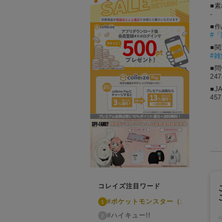
■素
-
■
#
「
■
#雑
■
24
■J
457
コレイズ注目ワード
#ポケットモンスター（ポケモン）
1
#ハイキュー!!
2