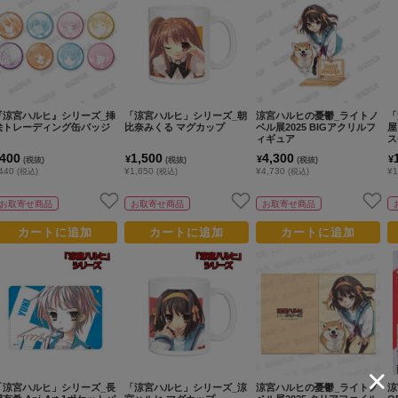
『涼宮ハルヒ』シリーズ_挿
「涼宮ハルヒ」シリーズ_朝
涼宮ハルヒの憂鬱_ライトノ
「
絵トレーディング缶バッジ
比奈みくる マグカップ
ベル展2025 BIGアクリルフ
屋
ィギュア
ス
400
1,500
4,300
¥
¥
¥
(税抜)
(税抜)
(税抜)
440
¥1,650
¥4,730
¥1
(税込)
(税込)
(税込)
お取寄せ商品
お取寄せ商品
お取寄せ商品
カートに追加
カートに追加
カートに追加
「涼宮ハルヒ」シリーズ_長
「涼宮ハルヒ」シリーズ_涼
涼宮ハルヒの憂鬱_ライトノ
涼