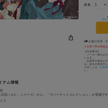
数量
プレ
お届け目安
※お取り寄せ商品は
【注意事項】
・メーカー様および
います。
・お取寄せ商品が欠
は、該当の商品代と
※詳しくは
「お取寄
い。
イテム情報
明
「涼宮ハルヒ」シリーズ」から、「ラバーマットコレクション」が登場で
サイズ