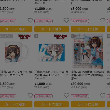
スケース
ヒ
1,500
1,800
8,000
¥
¥
¥
(税抜)
(税抜)
(税抜)
1,650
¥1,980
¥8,800
¥2
(税込)
(税込)
(税込)
お取寄せ商品
お取寄せ商品
お取寄せ商品
カートに追加
カートに追加
カートに追加
人気No.
2
4
6
8
「涼宮ハルヒ」シリーズ_涼
「涼宮ハルヒ」シリーズ_長
涼宮ハルヒの憂鬱_KDcolle
涼
宮ハルヒ マグカップ
門有希 Ani-Art 1ポケットパ
涼宮ハルヒ アニメ20周年記
ベ
スケース
念Ver.
ー
1,500
1,800
20,900
¥
¥
¥
(税抜)
(税抜)
(税抜)
1,650
¥1,980
¥22,990
¥1
(税込)
(税込)
(税込)
お取寄せ商品
お取寄せ商品
お取寄せ商品
カートに追加
カートに追加
カートに追加