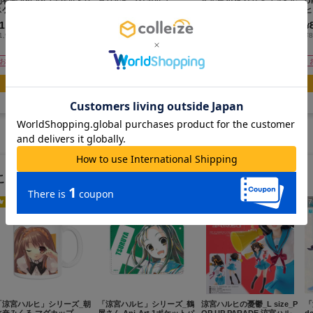
有希 Ani-Art 1ポケットパ
宮ハルヒ マグカップ
ベル展2025 クリアファイル
O
スケース
ヒ
1,800
1,500
480
¥
¥
¥
(税抜)
(税抜)
(税抜)
1,980
¥1,650
¥528
¥8
(税込)
(税込)
(税込)
お取寄せ商品
お取寄せ商品
お取寄せ商品
カートに追加
カートに追加
カートに追加
この作品のランキング
人気No.
1
人気No.
3
5
7
「涼宮ハルヒ」シリーズ_朝
「涼宮ハルヒ」シリーズ_鶴
涼宮ハルヒの憂鬱_L size_P
「
比奈みくる マグカップ
屋さん Ani-Art 1ポケットパ
OP UP PARADE 涼宮ハル
d