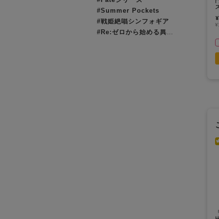
門
#Summer Pockets
¥
#戦姫絶唱シンフォギア
¥
#Re:ゼロから始める異世界生活（リゼロ）