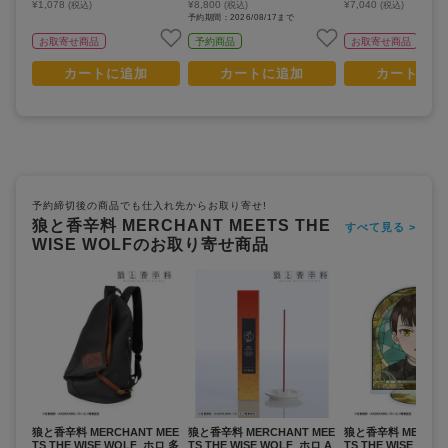
¥1,078
¥8,800
¥7,040
(税込)
(税込)
(税込)
10パック入り)
【BOX/8パック入り
予約期間：2026/08/17まで
お取寄せ商品
予約商品
お取寄せ商品
カートに追加
カートに追加
カートに追
予約締切後の商品でも仕入れ先からお取り寄せ!
狼と香辛料 MERCHANT MEETS THE
すべて見る >
WISE WOLFのお取り寄せ商品
狼と香辛料 MERCHANT MEE
狼と香辛料 MERCHANT MEE
狼と香辛料 MERCHA
TS THE WISE WOLF_ホロ 多
TS THE WISE WOLF_ホロ A
TS THE WISE WO