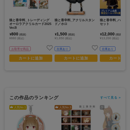
プレミアム会員
限定セール +70%還元
狼と香辛料_トレーディング
狼と香辛料_アクリルスタン
狼と香辛料_ハンド
オーロラアクリルカード2025
ド／ホロ
セット
Ver.B
800
1,500
12,000
¥
¥
¥
(税抜)
(税抜)
(税抜)
¥880
¥1,650
¥13,200
(税込)
(税込)
(税込)
お取寄せ商品
在庫あり
在庫あり
カートに追加
カートに追加
カートに追
この作品のランキング
すべて見る >
人気No.
1
人気No.
3
5