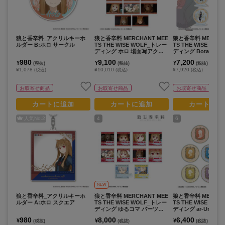
狼と香辛料_アクリルキーホ
狼と香辛料 MERCHANT MEE
狼と香辛料 MERCHA
ルダー B:ホロ サークル
TS THE WISE WOLF_トレー
TS THE WISE WO
ディング ホロ 場面写アクリ
ディング Botania
ルカード vol.2(単位/コンプリ
タンド(単位/コンプ
980
9,100
7,200
¥
¥
¥
(税抜)
(税抜)
(税抜)
ートBOX/14パック入り)
X)【BOX/9パック入
¥1,078
¥10,010
¥7,920
(税込)
(税込)
(税込)
お取寄せ商品
お取寄せ商品
お取寄せ商品
カートに追加
カートに追加
カートに追
人気No.
2
4
6
NEW
狼と香辛料_アクリルキーホ
狼と香辛料 MERCHANT MEE
狼と香辛料 MERCHA
ルダー A:ホロ スクエア
TS THE WISE WOLF_トレー
TS THE WISE WO
ディング ゆるコマ パーツ付
ディング ar-Unity
きアクリルスタンド(単位/コ
ーフデザイン アク
980
8,000
6,400
¥
¥
¥
(税抜)
(税抜)
(税抜)
ンプリートコンプリートBOX/
ター(単位/コンプリー