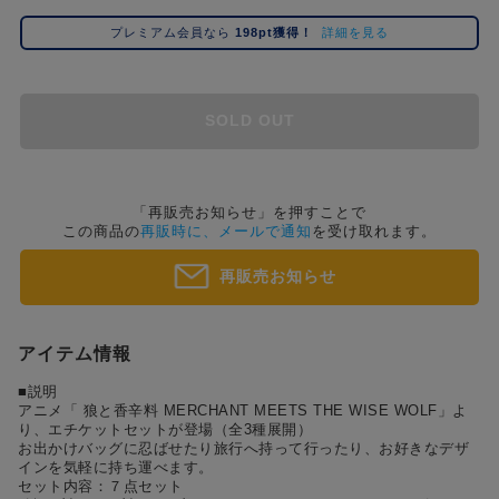
コ
プレミアム会員なら
198pt獲得！
詳細を見る
レ
イ
ズ
注
SOLD OUT
目
キ
ー
ワ
「再販売お知らせ」を押すことで
この商品の
再販時に、メールで通知
を受け取れます。
ー
ド
再販売お知らせ
#ポケットモンスター（ポケモン）
#名探偵コナン
#Re:ゼロから始める異世界生活（リゼロ）
#超
1位
4位
#ハイキュー!!
#呪術廻戦
#東京リベンジャーズ（東リベ）
#進
2位
5位
アイテム情報
#初音ミク シリーズ
#ゴールデンカムイ
#Dr.STONE（ドクターストーン）
3位
■説明
アニメ「 狼と香辛料 MERCHANT MEETS THE WISE WOLF」よ
り、エチケットセットが登場（全3種展開）
お出かけバッグに忍ばせたり旅行へ持って行ったり、お好きなデザ
インを気軽に持ち運べます。
セット内容：７点セット