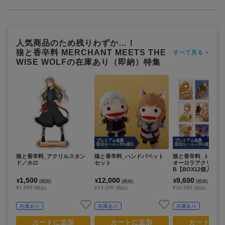
人気商品のため残りわずか…！
狼と香辛料 MERCHANT MEETS THE
すべて見る >
WISE WOLFの在庫あり（即納）特集
プレミアム会員
プレミアム会員
限定セール +70%還元
限定セール +70%還元
狼と香辛料_アクリルスタン
狼と香辛料_ハンドパペット
狼と香辛料_トレー
ド／ホロ
セット
オーロラアクリルカード
B【BOX12個入り】
1,500
12,000
9,600
¥
¥
¥
(税抜)
(税抜)
(税抜)
¥1,650
¥13,200
¥10,560
(税込)
(税込)
(税込)
在庫あり
在庫あり
在庫あり
カートに追加
カートに追加
カートに追