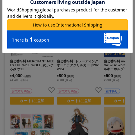
すべて見る >
こちらの商品もチェックしています
プレミアム会員
限定セール +70%還元
狼と香辛料 MERCHANT MEE
狼と香辛料_トレーディング
狼と香辛料 merchant
TS THE WISE WOLF_ぬいぐ
オーロラアクリルカード2025
the wise wolf_S
るみ ホロ
Ver.A
ルキーホルダー ホロ
4,000
800
900
¥
¥
¥
(税抜)
(税抜)
(税抜)
¥4,400
¥880
¥990
(税込)
(税込)
(税込)
お取寄せ商品
お取寄せ商品
在庫あり
カートに追加
カートに追加
カートに追