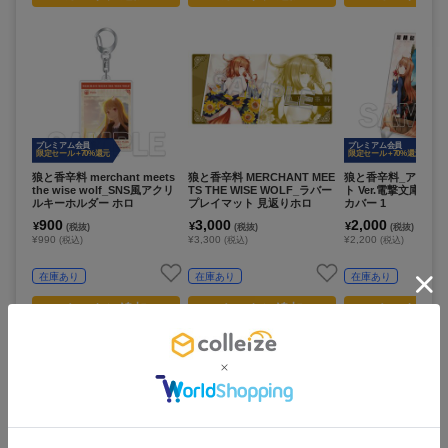
プレミアム会員
プレミアム会員
限定セール +70%還元
限定セール +70%還元
狼と香辛料 merchant meets
狼と香辛料 MERCHANT MEE
狼と香辛料_アクリ
the wise wolf_SNS風アクリ
TS THE WISE WOLF_ラバー
ト Ver.電撃文庫リ
ルキーホルダー ホロ
プレイマット 見返りホロ
カバー 1
900
3,000
2,000
¥
¥
¥
(税抜)
(税抜)
(税抜)
¥990
¥3,300
¥2,200
(税込)
(税込)
(税込)
在庫あり
在庫あり
在庫あり
カートに追加
カートに追加
カートに追
この商品を見ている人は