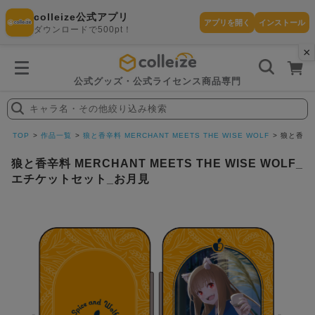
colleize公式アプリ
アプリを開く
インストール
ダウンロードで500pt！
×
書
籍
を
検
索
公式グッズ・公式ライセンス商品専門
す
る
キャラ名・その他絞り込み検索
探
す
TOP
作品一覧
狼と香辛料 MERCHANT MEETS THE WISE WOLF
狼と香辛料
狼と香辛料 MERCHANT MEETS THE WISE WOLF_
エチケットセット_お月見
カテゴリ
お気に入
作品
ー
り
在庫あり
ランキン
(即納)
セール
グ
商品