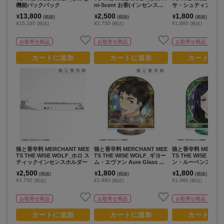
機能バックパック
ni-Scent お香(インセンスス
サ・シュティングハイ
ティック)
e Glass BIGアク
13,800
2,500
1,800
¥
¥
¥
(税抜)
(税抜)
(税抜)
ド
¥15,180
¥2,750
¥1,980
(税込)
(税込)
(税込)
お取寄せ商品
お取寄せ商品
お取寄せ商品
カートに追加
カートに追加
カートに追
狼と香辛料 MERCHANT MEE
狼と香辛料 MERCHANT MEE
狼と香辛料 MERCHA
TS THE WISE WOLF_ホロ ス
TS THE WISE WOLF_ギヨー
TS THE WISE WO
ティックインセンスホルダー
ム・エヴァン Aure Glass BI
ン・ルーベンス Aure 
Gアクリルスタンド
BIGアクリルスタン
2,500
1,800
1,800
¥
¥
¥
(税抜)
(税抜)
(税抜)
¥2,750
¥1,980
¥1,980
(税込)
(税込)
(税込)
お取寄せ商品
お取寄せ商品
お取寄せ商品
カートに追加
カートに追加
カートに追