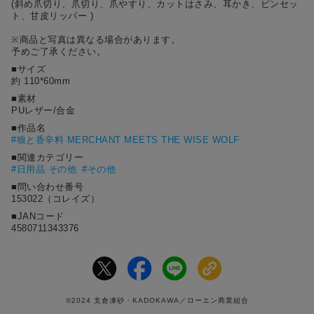
(斜め爪切り、爪切り、爪やすり、カットはさみ、耳かき、ピンセッ
ト、甘皮リッパー )
※商品と写真は異なる場合があります。
予めご了承ください。
■サイズ
約 110*60mm
■素材
PUレザー/合金
■作品名
#
狼と香辛料 MERCHANT MEETS THE WISE WOLF
■関連カテゴリー
#日用品 その他
#その他
■問い合わせ番号
153022（コレイズ）
■JANコード
4580711343376
©2024 支倉凍砂・KADOKAWA／ローエン商業組合