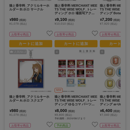
狼と香辛料_アクリルキーホ
狼と香辛料 MERCHANT MEE
狼と香辛料 MERCHA
ルダー B:ホロ サークル
TS THE WISE WOLF_トレー
TS THE WISE WO
ディング ホロ 場面写アクリ
ディング Botania
ルカード vol.2(単位/コンプリ
タンド(単位/コンプ
980
9,100
7,200
¥
¥
¥
(税抜)
(税抜)
(税抜)
ートBOX/14パック入り)
X)【BOX/9パック入
¥1,078
¥10,010
¥7,920
(税込)
(税込)
(税込)
お取寄せ商品
お取寄せ商品
お取寄せ商品
カートに追加
カートに追加
カートに追
人気No.
2
4
6
NEW
狼と香辛料_アクリルキーホ
狼と香辛料 MERCHANT MEE
狼と香辛料 MERCHA
ルダー A:ホロ スクエア
TS THE WISE WOLF_トレー
TS THE WISE WO
ディング ゆるコマ パーツ付
ディング ar-Unity
きアクリルスタンド(単位/コ
ーフデザイン アク
980
8,000
6,400
¥
¥
¥
(税抜)
(税抜)
(税抜)
ンプリートコンプリートBOX/
ター(単位/コンプリー
¥1,078
¥8,800
¥7,040
(税込)
(税込)
(税込)
10パック入り)
【BOX/8パック入り
予約期間：2026/08/17まで
お取寄せ商品
予約商品
お取寄せ商品