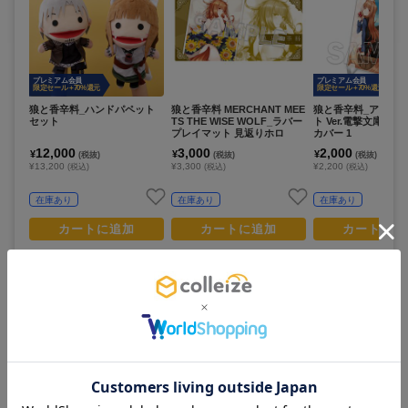
プレミアム会員
プレミアム会員
限定セール +70%還元
限定セール +70%還元
狼と香辛料_ハンドパペット
狼と香辛料 MERCHANT MEE
狼と香辛料_アクリ
セット
TS THE WISE WOLF_ラバー
ト Ver.電撃文庫リ
プレイマット 見返りホロ
カバー 1
12,000
3,000
2,000
¥
¥
¥
(税抜)
(税抜)
(税抜)
¥13,200
¥3,300
¥2,200
(税込)
(税込)
(税込)
在庫あり
在庫あり
在庫あり
カートに追加
カートに追加
カートに追
この商品を見ている人は
すべて見る >
こちらの商品もチェックしています