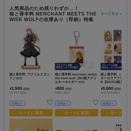
人気商品のため残りわずか…！
狼と香辛料 MERCHANT MEETS THE
すべて見る >
WISE WOLFの在庫あり（即納）特集
プレミアム会員
プレミアム会員
限定セール +70%還元
限定セール +70%還元
狼と香辛料_アクリルスタン
狼と香辛料 merchant meets
狼と香辛料_トレー
ド／ホロ
the wise wolf_SNS風アクリ
オーロラアクリルカード
ルキーホルダー ホロ
B【BOX12個入り】
1,500
900
9,600
¥
¥
¥
(税抜)
(税抜)
(税抜)
¥1,650
¥990
¥10,560
(税込)
(税込)
(税込)
在庫あり
在庫あり
在庫あり
カートに追加
カートに追加
カートに追