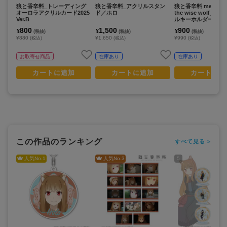
狼と香辛料_トレーディング
狼と香辛料_アクリルスタン
狼と香辛料 merchant
オーロラアクリルカード2025
ド／ホロ
the wise wolf_S
Ver.B
ルキーホルダー ホロ
800
1,500
900
¥
¥
¥
(税抜)
(税抜)
(税抜)
¥880
¥1,650
¥990
(税込)
(税込)
(税込)
お取寄せ商品
在庫あり
在庫あり
カートに追加
カートに追加
カートに追
この作品のランキング
すべて見る >
人気No.
1
人気No.
3
5