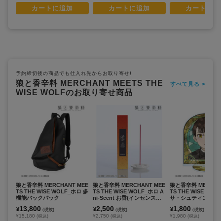
カートに追加
カートに追加
カートに追
予約締切後の商品でも仕入れ先からお取り寄せ!
狼と香辛料 MERCHANT MEETS THE
すべて見る >
WISE WOLFのお取り寄せ商品
狼と香辛料 MERCHANT MEE
狼と香辛料 MERCHANT MEE
狼と香辛料 MERCHA
TS THE WISE WOLF_ホロ 多
TS THE WISE WOLF_ホロ A
TS THE WISE WO
機能バックパック
ni-Scent お香(インセンスス
サ・シュティングハイ
ティック)
e Glass BIGアク
13,800
2,500
1,800
¥
¥
¥
(税抜)
(税抜)
(税抜)
ド
¥15,180
¥2,750
¥1,980
(税込)
(税込)
(税込)