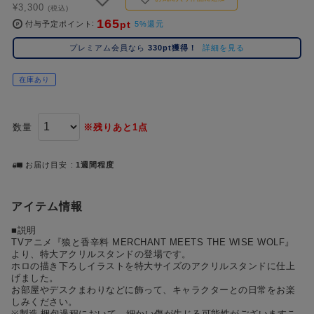
¥3,300
コ
(税込)
165
pt
レ
付与予定ポイント
5%還元
イ
プレミアム会員なら
330pt獲得！
詳細を見る
ズ
注
在庫あり
目
キ
ー
数量
※残りあと1点
ワ
ー
ド
お届け目安
1週間程度
#ポケットモンスター（ポケモン）
#名探偵コナン
#Dr.STONE（ドクターストーン）
1位
4位
アイテム情報
#ハイキュー!!
#呪術廻戦
#進撃の巨人
#超
2位
5位
■説明
TVアニメ『狼と⾹⾟料 MERCHANT MEETS THE WISE WOLF』
#初音ミク シリーズ
#ゴールデンカムイ
#東京リベンジャーズ（東リベ）
3位
より、特⼤アクリルスタンドの登場です。
ホロの描き下ろしイラストを特⼤サイズのアクリルスタンドに仕上
げました。
お部屋やデスクまわりなどに飾って、キャラクターとの⽇常をお楽
しみください。
※製造‧梱包過程において、細かい傷が⽣じる可能性がございますこ