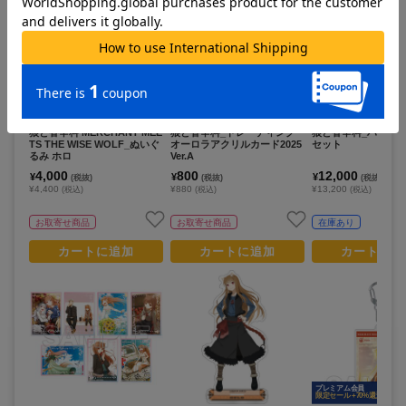
プレミアム会員
限定セール +70%還元
狼と香辛料 MERCHANT MEE
狼と香辛料_トレーディング
狼と香辛料_ハンド
TS THE WISE WOLF_ぬいぐ
オーロラアクリルカード2025
セット
るみ ホロ
Ver.A
4,000
800
12,000
¥
¥
¥
(税抜)
(税抜)
(税抜)
¥4,400
¥880
¥13,200
(税込)
(税込)
(税込)
お取寄せ商品
お取寄せ商品
在庫あり
カートに追加
カートに追加
カートに追
プレミアム会員
限定セール +70%還元