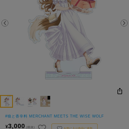
NEW
おすすめ
colleize B
書籍
商品
OX
#
狼と香辛料 MERCHANT MEETS THE WISE WOLF
3,000
¥
(税抜)
お気に入り作品に追加