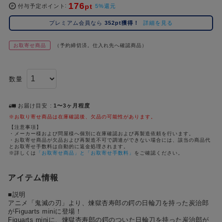
176
pt
コ
付与予定ポイント
5%還元
レ
プレミアム会員なら
352pt獲得！
詳細を見る
イ
ズ
お取寄せ商品
（予約締切済。仕入れ先へ確認商品）
注
目
キ
数量
ー
ワ
ー
お届け目安
1〜3ヶ月程度
ド
※お取り寄せ商品は在庫確認後、欠品の可能性があります。
【注意事項】
・メーカー様および問屋様へ個別に在庫確認および再製造依頼を行います。
#ポケットモンスター（ポケモン）
#名探偵コナン
#Re:ゼロから始める異世界生活（リゼロ）
#超
1位
4位
・お取寄せ商品が欠品および再製造不可で調達ができない場合には、該当の商品代
とお取寄せ手数料は自動的に返金処理されます。
#ハイキュー!!
#呪術廻戦
#東京リベンジャーズ（東リベ）
#進
※詳しくは
「お取寄せ商品」と「お取寄せ手数料」
をご確認ください。
2位
5位
#初音ミク シリーズ
#ゴールデンカムイ
#Dr.STONE（ドクターストーン）
3位
アイテム情報
■説明
アニメ「鬼滅の刃」より、煉獄杏寿郎の鍔の日輪刀を持った炭治郎
がFiguarts miniに登場！
Figuarts miniに、煉獄杏寿郎の鍔のついた日輪刀を持った炭治郎が