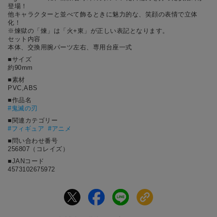
登場！
他キャラクターと並べて飾るときに魅力的な、笑顔の表情で立体
化！
※煉獄の「煉」は「火+東」が正しい表記となります。
セット内容
本体、交換用腕パーツ左右、専用台座一式
■サイズ
約90mm
■素材
PVC,ABS
■作品名
#
鬼滅の刃
■関連カテゴリー
#フィギュア
#アニメ
■問い合わせ番号
256807（コレイズ）
■JANコード
4573102675972