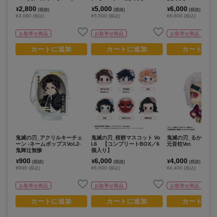
パック入り】
2,800
5,000
6,000
¥
¥
¥
(税抜)
(税抜)
(税抜)
¥3,080
¥5,500
¥6,600
(税込)
(税込)
(税込)
お取寄せ商品
お取寄せ商品
お取寄せ商品
カートに追加
カートに追加
カートに追
鬼滅の刃_アクリルキーチェ
鬼滅の刃_桜餅マスコット Vo
鬼滅の刃_るかっぷ 
ーン -ネームポップスVol.2-
l.6 【コンプリートBOX／6
元音柱Ver.
鬼舞辻無惨
個入り】
900
6,000
4,000
¥
¥
¥
(税抜)
(税抜)
(税抜)
¥990
¥6,600
¥4,400
(税込)
(税込)
(税込)
お取寄せ商品
お取寄せ商品
お取寄せ商品
カートに追加
カートに追加
カートに追