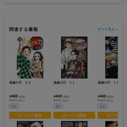
関連する書籍
すべて見る >
鬼滅の刃 ２３
鬼滅の刃 ２１
鬼滅の刃 １９
460
440
440
¥
¥
¥
(税抜)
(税抜)
(税抜)
¥506
¥484
¥484
(税込)
(税込)
(税込)
書籍
書籍
書籍
カートに追加
カートに追加
カートに追