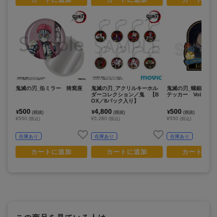
鬼滅の刃_缶ミラー 猗窩座
鬼滅の刃_アクリルキーホル
鬼滅の刃_螺鈿風シ
ダーコレクション／鬼 【B
テッカー Vol.4 
OX／8パック入り】
500
4,800
500
¥
¥
¥
(税抜)
(税抜)
(税抜)
¥550
¥5,280
¥550
(税込)
(税込)
(税込)
在庫あり
在庫あり
在庫あり
カートに追加
カートに追加
カートに追