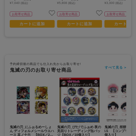
¥7,040
¥5,808
¥3,300
(税込)
(税込)
(税込)
お取寄せ商品
お取寄せ商品
お取寄せ商品
カートに追加
カートに追加
カートに追
予約締切後の商品でも仕入れ先からお取り寄せ!
すべて見る >
鬼滅の刃のお取り寄せ商品
鬼滅の刃_にふぉるめーしょ
鬼滅の刃_ぴた!でふぉめ 夜の
鬼滅の刃_桜餅マスコ
ん ディフォルメシールウエハ
見回りトレーディング缶バッ
l.5 【コンプリート
ース 其ノ十六 【BOX／20
ジ【BOX／10個入り】
個入り】