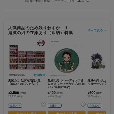
©吾峠呼世晴／集英社・アニプレックス・ufotable
人気商品のため残りわずか…！
すべて見る >
鬼滅の刃の在庫あり（即納）特集
鬼滅の刃_証明写真館／鬼
鬼滅の刃_トレーディング み
鬼滅の刃_ぴた!でふ
【BOX／10パック入り】
にきゃら ティーカップver. 缶
ッカーセット 冨岡義
バッジ(単位/単品)
2,500
400
600
¥
¥
¥
(税抜)
(税抜)
(税抜)
¥2,750
¥440
¥660
(税込)
(税込)
(税込)
在庫あり
在庫あり
在庫あり
カートに追加
カートに追加
カートに追