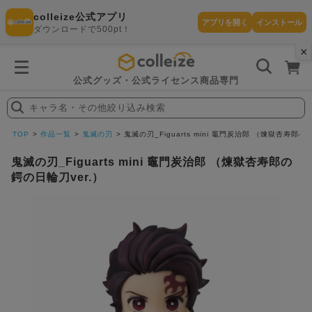
colleize公式アプリ
アプリを開く
インストール
ダウンロードで500pt！
×
書
籍
を
検
索
公式グッズ・公式ライセンス商品専門
す
る
キャラ名・その他絞り込み検索
探
す
TOP
作品一覧
鬼滅の刃
鬼滅の刃_Figuarts mini 竈門炭治郎 （煉獄杏寿郎の
鬼滅の刃_Figuarts mini 竈門炭治郎 （煉獄杏寿郎の
鍔の日輪刀ver.）
カテゴリ
お気に入
作品
ー
り
在庫あり
ランキン
(即納)
セール
グ
商品