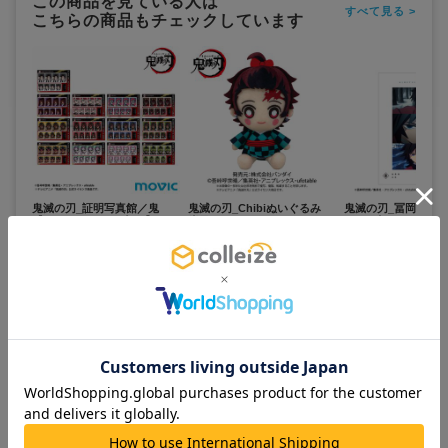
この商品を見ている人は
すべて見る >
こちらの商品もチェックしています
鬼滅の刃_証明写真館／鬼
鬼滅の刃_Chibiぬいぐるみ
鬼滅の刃_冨岡義勇 
【BOX／10パック入り】
炭子
マット加工ポスター
2,500
1,800
800
¥
¥
¥
(税抜)
(税抜)
(税抜)
¥2,750
¥1,980
¥880
(税込)
(税込)
(税込)
在庫あり
お取寄せ商品
お取寄せ商品
カートに追加
カートに追加
カートに追