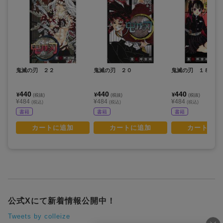
鬼滅の刃 ２２
鬼滅の刃 ２０
鬼滅の刃 １８
440
440
440
¥
¥
¥
(税抜)
(税抜)
(税抜)
¥484
¥484
¥484
(税込)
(税込)
(税込)
書籍
書籍
書籍
カートに追加
カートに追加
カートに追
公式Xにて新着情報公開中！
Tweets by colleize