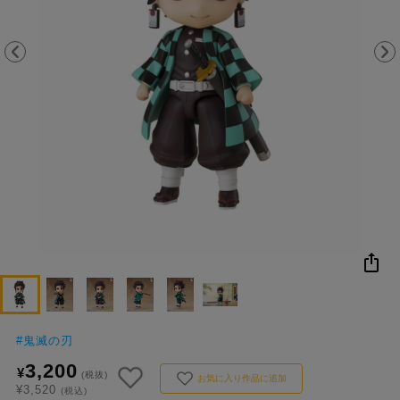
NEW
おすすめ
colleize B
書籍
商品
OX
#
鬼滅の刃
3,200
¥
(税抜)
お気に入り作品に追加
¥3,520
(税込)