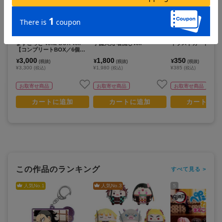
鬼滅の刃_ぺたっとねじまき
鬼滅の刃_Chibiぬいぐるみ
鬼滅の刃_冨岡義勇 
ますこっと Vol.2 BOX Ver.
宇髄天元 着流しVer.
イラストカード
【コンプリートBOX／6個入
り】
3,000
1,800
350
¥
¥
¥
(税抜)
(税抜)
(税抜)
¥3,300
¥1,980
¥385
(税込)
(税込)
(税込)
お取寄せ商品
お取寄せ商品
お取寄せ商品
カートに追加
カートに追加
カートに追
この作品のランキング
すべて見る >
人気No.
1
人気No.
3
5