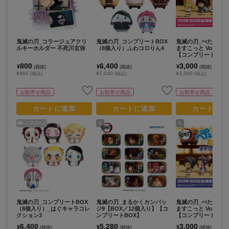
鬼滅の刃_コラージュアクリ
鬼滅の刃_コンプリートBOX
鬼滅の刃_ぺたっと
ルキーホルダー 不死川玄弥
（8個入り）ふわコロりん4
ますこっと Vol.3 BOX
【コンプリートBOX
り】
800
6,400
3,000
¥
¥
¥
(税抜)
(税抜)
(税抜)
¥880
¥7,040
¥3,300
(税込)
(税込)
(税込)
お取寄せ商品
お取寄せ商品
お取寄せ商品
カートに追加
カートに追加
カートに追
人気No.
2
4
6
鬼滅の刃_コンプリートBOX
鬼滅の刃_まるかくカンバッ
鬼滅の刃_ぺたっと
（8個入り）_はぐキャラコレ
ジ9【BOX／12個入り】【コ
ますこっと Vol.2 BOX
クション3
ンプリートBOX】
【コンプリートBOX
り】
6,400
5,280
3,000
¥
¥
¥
(税抜)
(税抜)
(税抜)