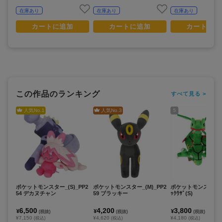
在庫あり
在庫あり
在庫あり
カートに追加
カートに追加
カートに追
この作品のランキング
すべて見る >
人気No.
1
人気No.
3
5
ポケットモンスター_(S)_PP2
ポケットモンスター_(M)_PP2
ポケットモンスター_PP
54 デカヌチャン
59 ブラッキー
ｯｸｳｻﾞ(S)
6,500
4,200
3,800
¥
¥
¥
(税抜)
(税抜)
(税抜)
¥7,150
¥4,620
¥4,180
(税込)
(税込)
(税込)