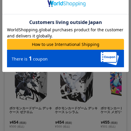
ポケモンカードゲーム デッキ
ポケモンカードゲーム デッキ
ポケモン_ポケモンキ
シールド レシラム
シールド ゼクロム
周年スペシャルvol.
OX／21パック入り
809
809
5,250
¥
¥
¥
(税抜)
(税抜)
(税抜)
¥890
¥890
¥5,775
(税込)
(税込)
(税込)
在庫あり
在庫あり
お取寄せ商品
カートに追加
カートに追加
カートに追
ポケモンカードゲーム デッキ
ポケモンカードゲーム デッキ
ポケモンカードゲー
ケース ゼクロム
ケース レシラム
ケース メガリザード
454
454
455
¥
¥
¥
(税抜)
(税抜)
(税抜)
¥500
¥500
¥501
(税込)
(税込)
(税込)