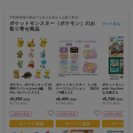
予約締切後の商品でも仕入れ先からお取り寄せ!
ポケットモンスター（ポケモン）のお
すべて見る >
取り寄せ商品
ポケモン_ポケモンキッズ 30
ポケットモンスター_ミニ缶
ポケットモンスター_J
周年スペシャルvol.4編 【B
ケースコレクション 【BOX
with You!Annivers
OX／21パック入り】
／8個入り】
なる旅立ち 【コン
BOX／3個入り】
5,250
6,400
5,700
¥
¥
¥
(税抜)
(税抜)
(税抜)
¥5,775
¥7,040
¥6,270
(税込)
(税込)
(税込)
お取寄せ商品
お取寄せ商品
お取寄せ商品
カートに追加
カートに追加
カートに追