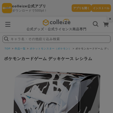
colleize公式アプリ
アプリを開く
インストール
ダウンロードで500pt！
×
書
籍
を
検
索
公式グッズ・公式ライセンス商品専門
す
る
キャラ名・その他絞り込み検索
探
す
TOP
作品一覧
ポケットモンスター（ポケモン）
ポケモンカードゲーム デッキ
ポケモンカードゲーム デッキケース レシラム
カテゴリ
お気に入
作品
ー
り
在庫あり
ランキン
(即納)
セール
グ
商品