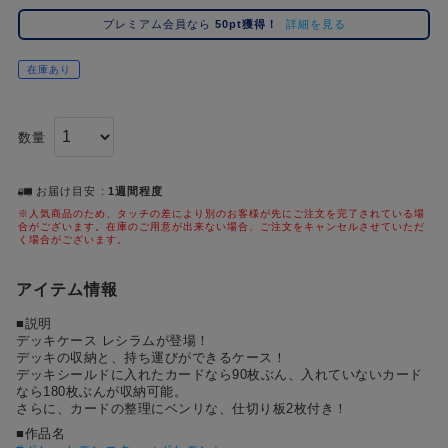
コ
プレミアム会員なら
50pt獲得！
詳細を見る
レ
イ
在庫あり
ズ
注
目
数量
キ
ー
ワ
お届け目安
1週間程度
ー
※人気商品のため、タッチの差により別のお客様が先にご注文を完了されている場
合がございます。在庫のご用意が出来ない場合、ご注文をキャンセルさせていただ
ド
く場合がございます。
#ポケットモンスター（ポケモン）
#名探偵コナン
#Dr.STONE（ドクターストーン）
1位
4位
アイテム情報
#ハイキュー!!
#呪術廻戦
#進撃の巨人
#超
2位
5位
■説明
デッキケース レシラムが登場！
#初音ミク シリーズ
#ゴールデンカムイ
#東京リベンジャーズ（東リベ）
3位
デッキの収納と、持ち運びができるケース！
デッキシールドに入れたカードなら90枚ぶん、入れていないカード
なら180枚ぶんが収納可能。
さらに、カードの整理にベンリな、仕切り板2枚付き！
■作品名