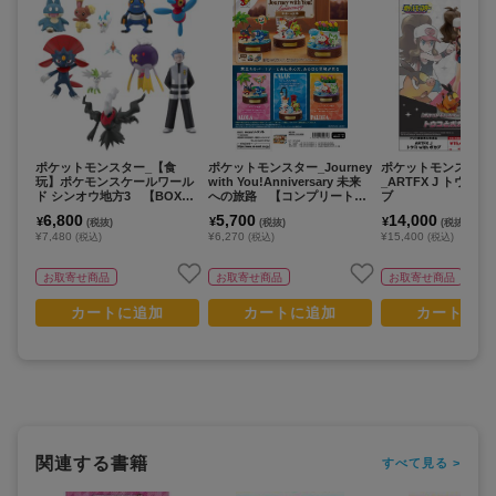
ポケットモンスター_【食
ポケットモンスター_Journey
ポケットモンスター
玩】ポケモンスケールワール
with You!Anniversary 未来
_ARTFX J トウコ w
ド シンオウ地方3 【BOX／
への旅路 【コンプリートB
ブ
10個入り】
OX／3個入り】
6,800
5,700
14,000
¥
¥
¥
(税抜)
(税抜)
(税抜)
¥7,480
¥6,270
¥15,400
(税込)
(税込)
(税込)
お取寄せ商品
お取寄せ商品
お取寄せ商品
カートに追加
カートに追加
カートに追
関連する書籍
すべて見る >