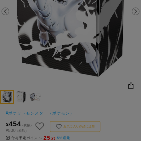
NEW
おすすめ
colleize B
書籍
商品
OX
#
ポケットモンスター（ポケモン）
454
¥
(税抜)
お気に入り作品に追加
¥500
(税込)
25
pt
付与予定ポイント
5%還元