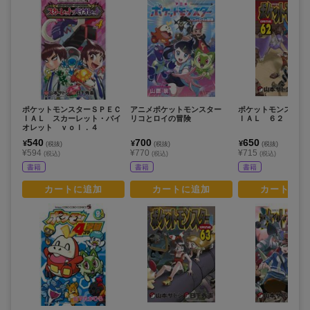
ポケットモンスターＳＰＥＣ
アニメポケットモンスター
ポケットモンスター
ＩＡＬ スカーレット・バイ
リコとロイの冒険
ＩＡＬ ６２
オレット ｖｏｌ．４
540
700
650
¥
¥
¥
(税抜)
(税抜)
(税抜)
¥594
¥770
¥715
(税込)
(税込)
(税込)
書籍
書籍
書籍
カートに追加
カートに追加
カートに追