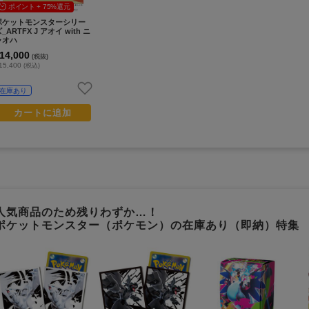
ポイント + 75%還元
ポケットモンスターシリー
_ARTFX J アオイ with ニ
ャオハ
14,000
(税抜)
15,400
(税込)
在庫あり
カートに追加
人気商品のため残りわずか…！
ポケットモンスター（ポケモン）の在庫あり（即納）特集