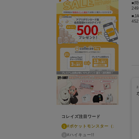
■
24
■J
452
コレイズ注目ワード
#ポケットモンスター（ポケモン）
1
#ハイキュー!!
2