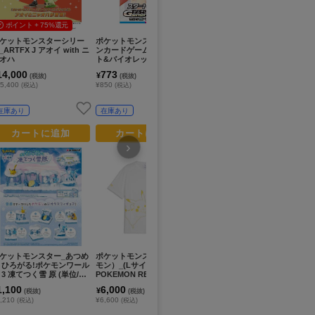
ポイント + 75%還元
ケットモンスターシリー
ポケットモンスター_ポケモ
ポケットモンスター_キーリ
ポ
_ARTFX J アオイ with ニ
ンカードゲーム スカーレッ
ングハンガー エーフィ
モン
オハ
ト&バイオレット スタート
PO
デッキGenerations ザシア
AP
14,000
773
1,300
1
¥
¥
¥
(税抜)
(税抜)
(税抜)
ンex・マホイップex
IZ
5,400
¥850
¥1,430
¥1
(税込)
(税込)
(税込)
在庫あり
在庫あり
在庫あり
カートに追加
カートに追加
カートに追加
›
ケットモンスター_あつめ
ポケットモンスター（ポケ
ポケモンカードゲーム デッ
ポ
 ひろがる!ポケモンワール
モン）_(Lサイズ)_PUMA X
キケース メガジガルデ
モン
 3 凍てつく雪 原 (単位/PC
POKEMON RELAXED GR
PO
APHIC TEE 02 PUMA WHIT
AP
1,100
6,000
455
1
¥
¥
¥
(税抜)
(税抜)
(税抜)
E
DE
,210
¥6,600
¥501
¥1
(税込)
(税込)
(税込)