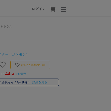
ログイン
 レシラム
スター（ポケモン）
お気に入り作品に追加
44
pt
ント
5%還元
ム会員なら
89pt獲得！
詳細を見る