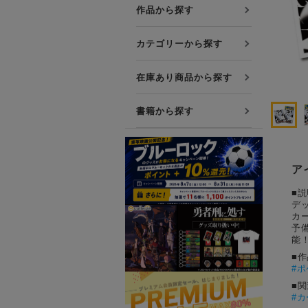
プレミアム会員について
作品から探す
友達紹介キャンペーン
カテゴリーから探す
公式Xをフォローする
在庫あり商品から探す
書籍から探す
ア
■説
デ
カ
予
能
■
#
ポ
■
#