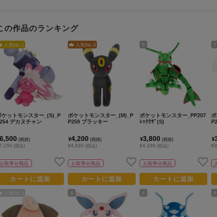
この作品のランキング
人気No.
1
人気No.
3
5
7
ポケットモンスター_(S)_P
ポケットモンスター_(M)_P
ポケットモンスター_PP207
ポ
P254 デカヌチャン
P259 ブラッキー
ﾚｯｸｳｻﾞ(S)
P
6,500
4,200
3,800
¥
¥
¥
(税抜)
(税抜)
(税抜)
7,150
¥4,620
¥4,180
¥3
(税込)
(税込)
(税込)
お取寄せ商品
お取寄せ商品
お取寄せ商品
カートに追加
カートに追加
カートに追加
人気No.
2
4
6
8