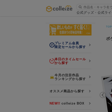
ログイン・会員登録
公式グッズ・公式ライ
お知らせ
TO
初回アプリ利用限定！500ptプレ
詳細
ゼント
ポ
プレミアム会員
限定セールから探す
本日のタイムセール
から探す
LINE連携
今月の注目作品
ランキングから探す
よくある質問
colleize 便利な4つのサービス
オススメ商品から探す
「お取寄せ商品」と「お取寄せ手数料」
colleizeランク・ポイントについて
NEW!!
colleize BOX
colleize Payについて