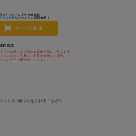
税込7,700円以上で送料無料。
ミアム会員
ならオトクに送料無料！
カートに追加
1週間程度
タッチの差により別のお客様が先にご注文を完
ございます。在庫のご用意が出来ない場合、ご
せていただく場合がございます。
デッキなら1個ぶんを入れることが可