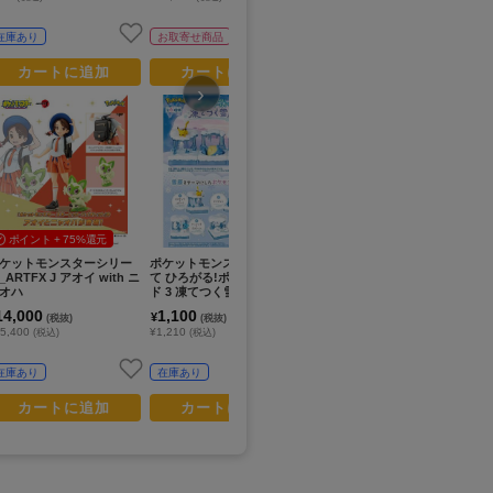
在庫あり
お取寄せ商品
お取寄せ商品
カートに追加
カートに追加
カートに追加
›
ポイント + 75%還元
ケットモンスターシリー
ポケットモンスター_あつめ
ポケットモンスター_キミに
ポ
_ARTFX J アオイ with ニ
て ひろがる!ポケモンワール
きめた！ ポケモンゲット
ン
オハ
ド 3 凍てつく雪 原 (単位/PC
ぬいぐるみポッチャマ
ト
S)
デッ
14,000
1,100
1,990
7
¥
¥
¥
(税抜)
(税抜)
(税抜)
ン
5,400
¥1,210
¥2,189
¥8
(税込)
(税込)
(税込)
在庫あり
在庫あり
お取寄せ商品
カートに追加
カートに追加
カートに追加