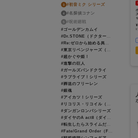
#初音ミク シリーズ
3
#名探偵コナン
4
ズ
#呪術廻戦
5
¥
#ゴールデンカムイ
¥
#Dr.STONE（ドクターストーン）
#Re:ゼロから始める異世界生活（リゼロ）
#東京リベンジャーズ（東リベ）
#超かぐや姫！
#進撃の巨人
#ガールズバンドクライ
#ラブライブ！シリーズ
#葬送のフリーレン
#銀魂
#アイカツ！シリーズ
#リコリス・リコイル（リコリコ）
#ダンガンロンパシリーズ
#ダイヤのA actⅡ（ダイヤのエース）
#転生したらスライムだった件（転スラ）
#Fate/Grand Order（FGO）
#戦姫絶唱シンフォギア