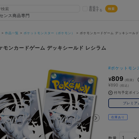
書籍を
検索
検索する
センス商品専門
P
作品一覧
ポケットモンスター（ポケモン）
ポケモンカードゲーム デッキシールド
ケモンカードゲーム デッキシールド レシラム
#
ポケットモン
809
¥
(税抜)
¥890
(税込)
付与予定ポイ
プレミア
在庫あり
数量