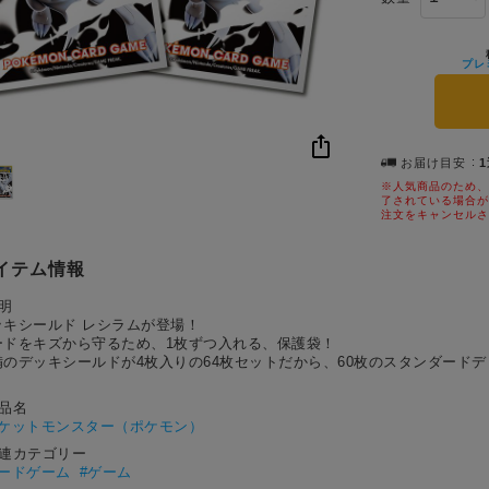
プレ
お届け目安
※人気商品のため、
了されている場合が
注文をキャンセルさ
イテム情報
明
ッキシールド レシラムが登場！
ードをキズから守るため、1枚ずつ入れる、保護袋！
備のデッキシールドが4枚入りの64枚セットだから、60枚のスタンダード
！
作品名
ケットモンスター（ポケモン）
関連カテゴリー
カードゲーム
#ゲーム