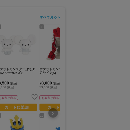
すべて見る >
9
11
13
ケットモンスター_(S)_P
ポケットモンスター_PP206
ポケットモンスター_(S)_P
ポ
252 ワッカネズミ
ｸﾞﾗｰﾄﾞﾝ(S)
P250 マネネ
ﾇｵｰ
3,500
3,000
2,400
2
¥
¥
¥
(税抜)
(税抜)
(税抜)
,850
¥3,300
¥2,640
¥2
(税込)
(税込)
(税込)
お取寄せ商品
お取寄せ商品
お取寄せ商品
カートに追加
カートに追加
カートに追加
›
10
12
14