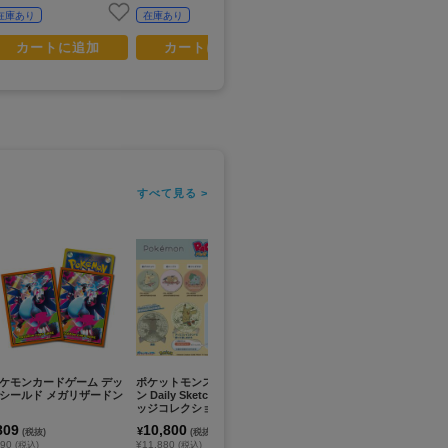
在庫あり
在庫あり
在庫あり
カートに追加
カートに追加
カートに追加
すべて見る >
ケモンカードゲーム デッ
ポケットモンスター_ポケモ
ポケットモンスター_【食
ポ
シールド メガリザードン
ン Daily Sketch PACHITバ
玩】ポケモンブロマイドガ
E
ッジコレクション(アソート
ム(2024年4月版)【BOX】
ー
セット)【BOX】
809
10,800
3,000
7
¥
¥
¥
(税抜)
(税抜)
(税抜)
890
¥11,880
¥3,300
¥7
(税込)
(税込)
(税込)