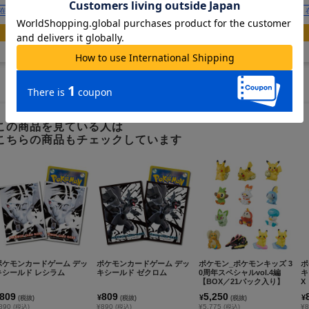
在庫あり
在庫あり
在庫あり
カートに追加
カートに追加
カートに追加
この商品を見ている人は
こちらの商品もチェックしています
ポケモンカードゲーム デッ
ポケモンカードゲーム デッ
ポケモン_ポケモンキッズ 3
ポ
キシールド レシラム
キシールド ゼクロム
0周年スペシャルvol.4編
キ
【BOX／21パック入り】
X
809
809
5,250
¥
¥
¥
(税抜)
(税抜)
(税抜)
890
¥890
¥5,775
¥
(税込)
(税込)
(税込)