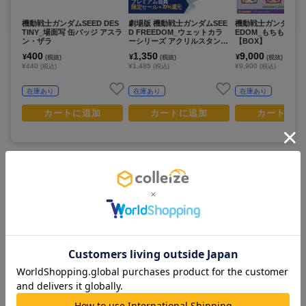
プレミアム会員
限定セール +70%還元
機動戦士ガンダムSEED DES
劇場版 機動戦士ガンダムSEE
機動戦士ガンダムSEE
TINY_場面写 缶バッジ アスラ
D FREEDOM_ウェットカラ
EDOM_もちもちマ
ン・ザラ
ーシリーズ アクリルスタンド
【BOX】
イザーク・ジュール
400
1,350
9,000
¥
¥
¥
(税抜)
(税抜)
(税抜)
¥440
¥1,485
¥9,900
(税込)
(税込)
(税込)
在庫あり
在庫あり
在庫あり
カートに追加
カートに追加
カートに追
この商品を見ている人は
すべて見る >
こちらの商品もチェックしています