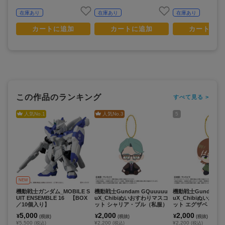
在庫あり
在庫あり
在庫あり
カートに追加
カートに追加
カートに追
この作品のランキング
すべて見る >
人気No.
1
人気No.
3
5
NEW
機動戦士ガンダム_MOBILE S
機動戦士Gundam GQuuuuu
機動戦士Gundam G
UIT ENSEMBLE 16 【BOX
uX_Chibiぬいおすわりマスコ
uX_Chibiぬいおす
／10個入り】
ット シャリア・ブル（私服）
ット エグザベ・オリ
5,000
2,000
2,000
¥
¥
¥
(税抜)
(税抜)
(税抜)
¥5,500
¥2,200
¥2,200
(税込)
(税込)
(税込)