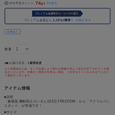
74
pt
コ
付与予定ポイント
5%還元
レ
プレミアム会員
限定セール+70%還元
イ
ズ
プレミアム会員なら
1,187pt獲得！
詳細を見る
注
目
在庫あり
キ
ー
ワ
数量
ー
ド
お届け目安
1週間程度
※人気商品のため、タッチの差により別のお客様が先にご注文を完了されている場
#ポケットモンスター（ポケモン）
#名探偵コナン
#Dr.STONE（ドクターストーン）
1位
4位
合がございます。在庫のご用意が出来ない場合、ご注文をキャンセルさせていただ
く場合がございます。
#ハイキュー!!
#呪術廻戦
#進撃の巨人
#超
2位
5位
アイテム情報
#初音ミク シリーズ
#ゴールデンカムイ
#東京リベンジャーズ（東リベ）
3位
■説明
「劇場版 機動戦士ガンダムSEED FREEDOM」から「アクリルペン
スタンド」が登場です！
■サイズ