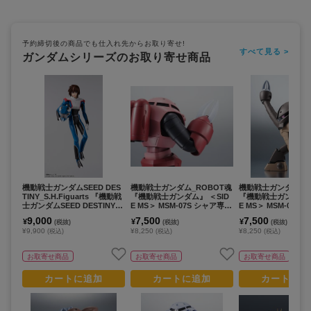
予約締切後の商品でも仕入れ先からお取り寄せ!
すべて見る >
ガンダムシリーズのお取り寄せ商品
機動戦士ガンダムSEED DES
機動戦士ガンダム_ROBOT魂
機動戦士ガンダム_R
TINY_S.H.Figuarts 『機動戦
『機動戦士ガンダム』 ＜SID
『機動戦士ガンダム』
士ガンダムSEED DESTINY』
E MS＞ MSM-07S シャア専用
E MS＞ MSM-04 ア
キラ・ヤマト(オーブ連合首長
ズゴック ver. A.N.I.M.E.（再
r. A.N.I.M.E.（再販
9,000
7,500
7,500
¥
¥
¥
(税抜)
(税抜)
(税抜)
国パイロットスーツVer．)
販版）
¥9,900
¥8,250
¥8,250
(税込)
(税込)
(税込)
お取寄せ商品
お取寄せ商品
お取寄せ商品
カートに追加
カートに追加
カートに追