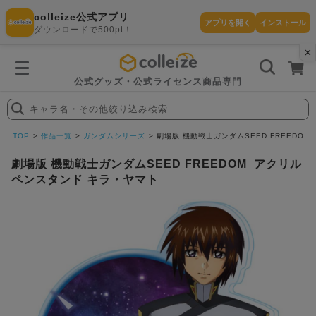
colleize公式アプリ
アプリを開く
インストール
ダウンロードで500pt！
×
書
籍
を
検
索
公式グッズ・公式ライセンス商品専門
す
る
キャラ名・その他絞り込み検索
探
す
TOP
作品一覧
ガンダムシリーズ
劇場版 機動戦士ガンダムSEED FREEDO
劇場版 機動戦士ガンダムSEED FREEDOM_アクリル
ペンスタンド キラ・ヤマト
カテゴリ
お気に入
作品
ー
り
在庫あり
ランキン
(即納)
セール
グ
商品