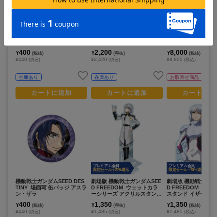
プレミアム会員
限定セール +70%還元
機動戦士ガンダム 水星の魔女
機動戦士ガンダム 水星の魔女
機動戦士Gundam G
_メカぐるみ 缶バッジ グエ
_Chibiぬいぐるみ グエル・ジ
uX_Lucreaらいと
ル・ジェターク
ェターク
ズリハ(マチュ) パ
ーツVer.
400
2,200
8,000
¥
¥
¥
(税抜)
(税抜)
(税抜)
¥440
¥2,420
¥8,800
(税込)
(税込)
(税込)
在庫あり
在庫あり
お取寄せ商品
カートに追加
カートに追加
カートに追
プレミアム会員
プレミアム会員
限定セール +70%還元
限定セール +70%還元
機動戦士ガンダムSEED DES
劇場版 機動戦士ガンダムSEE
劇場版 機動戦士ガン
TINY_場面写 缶バッジ アスラ
D FREEDOM_ウェットカラ
D FREEDOM_アク
ン・ザラ
ーシリーズ アクリルスタンド
スタンド イザーク
イザーク・ジュール
400
1,350
1,350
¥
¥
¥
(税抜)
(税抜)
(税抜)
¥440
¥1,485
¥1,485
(税込)
(税込)
(税込)