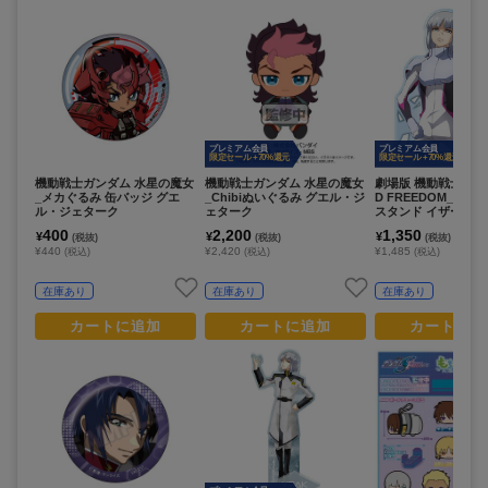
プレミアム会員
プレミアム会員
限定セール +70%還元
限定セール +70%還元
機動戦士ガンダム 水星の魔女
機動戦士ガンダム 水星の魔女
劇場版 機動戦士ガン
_メカぐるみ 缶バッジ グエ
_Chibiぬいぐるみ グエル・ジ
D FREEDOM_アク
ル・ジェターク
ェターク
スタンド イザーク
400
2,200
1,350
¥
¥
¥
(税抜)
(税抜)
(税抜)
¥440
¥2,420
¥1,485
(税込)
(税込)
(税込)
在庫あり
在庫あり
在庫あり
カートに追加
カートに追加
カートに追