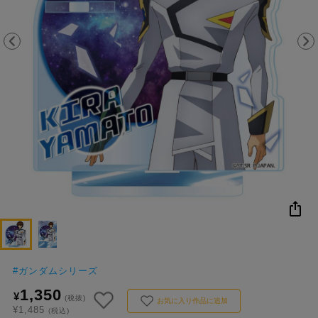
NEW
おすすめ
colleize B
書籍
商品
OX
#
ガンダムシリーズ
1,350
¥
(税抜)
お気に入り作品に追加
¥1,485
(税込)