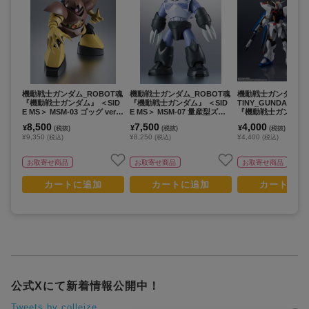
機動戦士ガンダム_ROBOT魂
機動戦士ガンダム_ROBOT魂
機動戦士ガンダムSEE
『機動戦士ガンダム』 ＜SID
『機動戦士ガンダム』 ＜SID
TINY_GUNDAM UN
E MS＞ MSM-03 ゴッグ ver.
E MS＞ MSM-07 量産型ズゴ
『機動戦士ガンダムSE
A.N.I.M.E.（再販版）
ック ver. A.N.I.M.E.（再販
STINY』 ZGMF-X20
8,500
7,500
4,000
¥
¥
¥
(税抜)
(税抜)
(税抜)
版）
E FREEDOM GUND
¥9,350
¥8,250
¥4,400
(税込)
(税込)
(税込)
EWAL
お取寄せ商品
お取寄せ商品
お取寄せ商品
カートに追加
カートに追加
カートに追
公式Xにて新着情報公開中！
Tweets by colleize