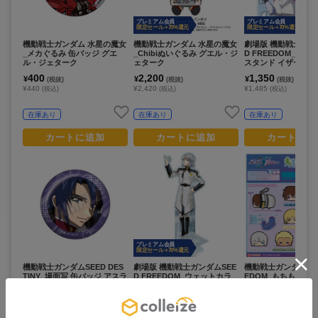
プレミアム会員
プレミアム会員
限定セール +70%還元
限定セール +70%還元
機動戦士ガンダム 水星の魔女
機動戦士ガンダム 水星の魔女
劇場版 機動戦士ガン
_メカぐるみ 缶バッジ グエ
_Chibiぬいぐるみ グエル・ジ
D FREEDOM_アク
ル・ジェターク
ェターク
スタンド イザーク
400
2,200
1,350
¥
¥
¥
(税抜)
(税抜)
(税抜)
¥440
¥2,420
¥1,485
(税込)
(税込)
(税込)
在庫あり
在庫あり
在庫あり
カートに追加
カートに追加
カートに追
プレミアム会員
限定セール +70%還元
機動戦士ガンダムSEED DES
劇場版 機動戦士ガンダムSEE
機動戦士ガンダムSEE
TINY_場面写 缶バッジ アスラ
D FREEDOM_ウェットカラ
EDOM_もちもちマ
ン・ザラ
ーシリーズ アクリルスタンド
【BOX】
イザーク・ジュール
400
1,350
9,000
¥
¥
¥
(税抜)
(税抜)
(税抜)
¥440
¥1,485
¥9,900
(税込)
(税込)
(税込)