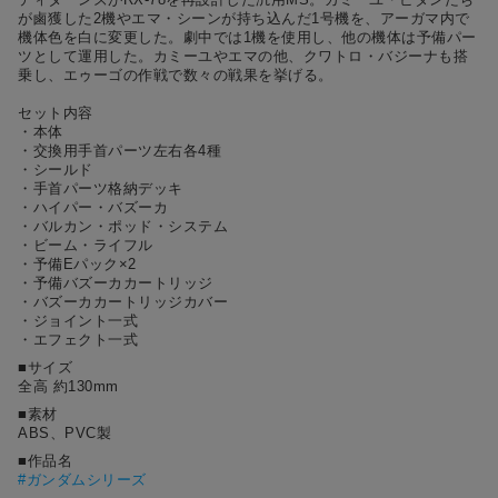
が鹵獲した2機やエマ・シーンが持ち込んだ1号機を、アーガマ内で
機体色を白に変更した。劇中では1機を使用し、他の機体は予備パー
ツとして運用した。カミーユやエマの他、クワトロ・バジーナも搭
乗し、エゥーゴの作戦で数々の戦果を挙げる。
セット内容
・本体
・交換用手首パーツ左右各4種
・シールド
・手首パーツ格納デッキ
・ハイパー・バズーカ
・バルカン・ポッド・システム
・ビーム・ライフル
・予備Eパック×2
・予備バズーカカートリッジ
・バズーカカートリッジカバー
・ジョイント一式
・エフェクト一式
■サイズ
全高 約130mm
■素材
ABS、PVC製
■作品名
#
ガンダムシリーズ