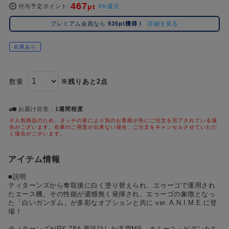
#ハイキュー!!
#呪術廻戦
#東京リベンジャーズ（東リベ）
#進
467
2位
5位
pt
付与予定ポイント
5%還元
#初音ミク シリーズ
#ゴールデンカムイ
#Dr.STONE（ドクターストーン）
3位
プレミアム会員なら
935pt獲得！
詳細を見る
在庫あり
数量
※残りあと2点
お届け目安
1週間程度
※人気商品のため、タッチの差により別のお客様が先にご注文を完了されている場
合がございます。在庫のご用意が出来ない場合、ご注文をキャンセルさせていただ
く場合がございます。
アイテム情報
■説明
ティターンズから奪取後に白く塗り替えられ、エゥーゴで運用され
たエース機。その性能が遺憾無く発揮され、エゥーゴの象徴となっ
た「白いガンダム」が多彩なオプションと共に ver. A.N.I.M.E.に登
場！
ティターンズがRX-78を再設計した汎用MS。カミーユ・ビダンたち