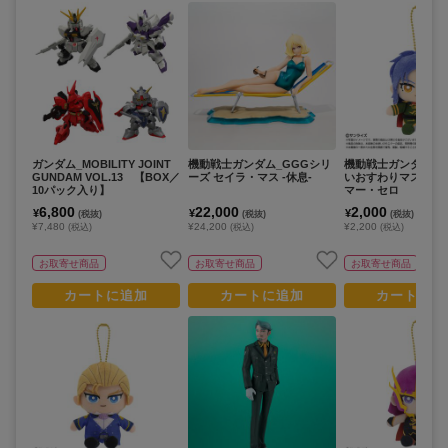
ガンダム_MOBILITY JOINT
機動戦士ガンダム_GGGシリ
機動戦士ガンダムZZ_C
GUNDAM VOL.13 【BOX／
ーズ セイラ・マス -休息-
いおすわりマスコッ
10パック入り】
マー・セロ
6,800
22,000
2,000
¥
¥
¥
(税抜)
(税抜)
(税抜)
¥7,480
¥24,200
¥2,200
(税込)
(税込)
(税込)
お取寄せ商品
お取寄せ商品
お取寄せ商品
カートに追加
カートに追加
カートに追