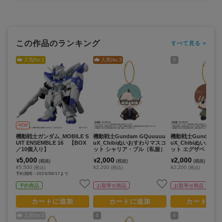
この作品のランキング
すべて見る >
人気No.
1
人気No.
3
5
NEW
機動戦士ガンダム_MOBILE S
機動戦士Gundam GQuuuuu
機動戦士Gundam G
UIT ENSEMBLE 16 【BOX
uX_Chibiぬいおすわりマスコ
uX_Chibiぬいおす
／10個入り】
ット シャリア・ブル（私服）
ット エグザベ・オリ
5,000
2,000
2,000
¥
¥
¥
(税抜)
(税抜)
(税抜)
¥5,500
¥2,200
¥2,200
(税込)
(税込)
(税込)
予約期間：2026/08/17まで
予約商品
お取寄せ商品
お取寄せ商品
カートに追加
カートに追加
カートに追
人気No.
2
4
6