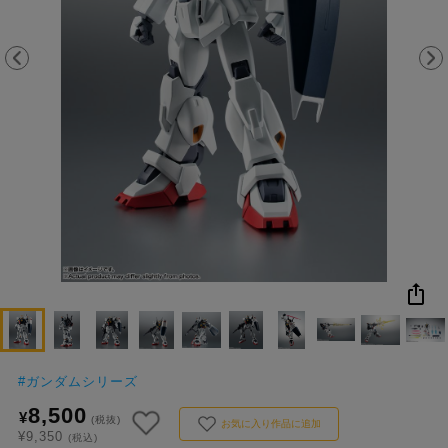
NEW
おすすめ
colleize B
書籍
商品
OX
コ
レ
イ
ズ
注
目
キ
ー
ワ
ー
ド
#
ガンダムシリーズ
8,500
¥
#ポケットモンスター（ポケモン）
#名探偵コナン
#Re:ゼロから始める異世界生活（リゼロ）
#超
(税抜)
1位
4位
お気に入り作品に追加
¥9,350
(税込)