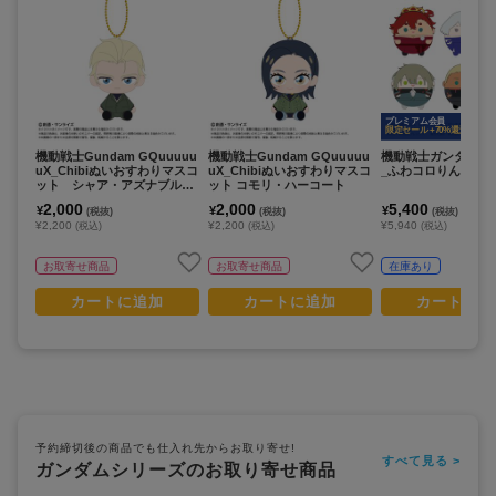
プレミアム会員
限定セール +70%還元
機動戦士Gundam GQuuuuu
機動戦士Gundam GQuuuuu
機動戦士ガンダム 
uX_Chibiぬいおすわりマスコ
uX_Chibiぬいおすわりマスコ
_ふわコロりん2 (単位
ット シャア・アズナブル
ット コモリ・ハーコート
（変装姿）
2,000
2,000
5,400
¥
¥
¥
(税抜)
(税抜)
(税抜)
¥2,200
¥2,200
¥5,940
(税込)
(税込)
(税込)
お取寄せ商品
お取寄せ商品
在庫あり
カートに追加
カートに追加
カートに追
予約締切後の商品でも仕入れ先からお取り寄せ!
すべて見る >
ガンダムシリーズのお取り寄せ商品