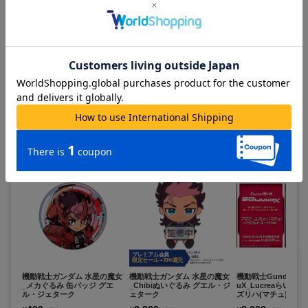
在庫あり
在庫あり
在庫あり
カートに追加
カートに追加
カートに追
この商品を見ている人は
すべて見る >
こちらの商品もチェックしています
プレミアム会員
限定セール +70%還元
機動戦士ガンダム 水星の魔女
機動戦士ガンダム 水星の魔女
機動戦士Gundam G
_メカぐるみ 缶バッジ グエ
_Chibiぬいぐるみ グエル・ジ
uX_Lucreaらいと
ル・ジェターク
ェターク
ズリハ(マチュ) パ
ーツVer.