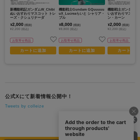
新機動戦記ガンダムW_Chibi
機動戦士Gundam GQuuuuu
機動戦士ガンダムZZ_C
ぬいおすわりマスコット トレ
uX_Lucreaらいと シャリア・
いおすわりマスコッ
ーズ・クシュリナーダ
ブル
ン・カーン
2,000
8,000
2,000
¥
¥
¥
(税抜)
(税抜)
(税抜)
¥2,200
¥8,800
¥2,200
(税込)
(税込)
(税込)
お取寄せ商品
お取寄せ商品
お取寄せ商品
カートに追加
カートに追加
カートに追
公式Xにて新着情報公開中！
Tweets by colleize