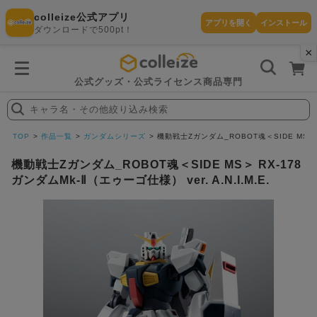
colleize公式アプリ
アプリを開く
インストール
ダウンロードで500pt！
×
書
籍
を
検
索
公式グッズ・公式ライセンス商品専門
す
る
キャラ名・その他絞り込み検索
探
す
TOP
作品一覧
ガンダムシリーズ
機動戦士Ζガンダム_ROBOT魂＜SIDE MS＞ RX
機動戦士Ζガンダム_ROBOT魂＜SIDE MS＞ RX-178
ガンダムMk-Ⅱ（エゥーゴ仕様） ver. A.N.I.M.E.
カテゴリ
お気に入
作品
ー
り
在庫あり
ランキン
(即納)
セール
グ
商品