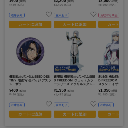
400
2,200
8,000
¥
¥
¥
(税抜)
(税抜)
(税抜)
¥440
¥2,420
¥8,800
(税込)
(税込)
(税込)
在庫あり
在庫あり
お取寄せ商品
カートに追加
カートに追加
カートに追
プレミアム会員
プレミアム会員
限定セール +70%還元
限定セール +70%還元
機動戦士ガンダムSEED DES
劇場版 機動戦士ガンダムSEE
劇場版 機動戦士ガン
TINY_場面写 缶バッジ アスラ
D FREEDOM_ウェットカラ
D FREEDOM_アク
ン・ザラ
ーシリーズ アクリルスタンド
スタンド イザーク
イザーク・ジュール
400
1,350
1,350
¥
¥
¥
(税抜)
(税抜)
(税抜)
¥440
¥1,485
¥1,485
(税込)
(税込)
(税込)
在庫あり
在庫あり
在庫あり
カートに追加
カートに追加
カートに追