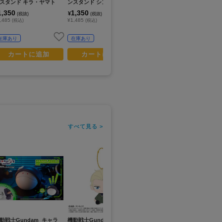
スタンド キラ・ヤマト
ンスタンド シン・アスカ
SIDE MS＞ GQuuuuuuX
チ
1,350
1,350
20,000
8
¥
¥
¥
(税抜)
(税抜)
(税抜)
,485
¥1,485
¥22,000
¥8
(税込)
(税込)
(税込)
在庫あり
在庫あり
在庫あり
カートに追加
カートに追加
カートに追加
すべて見る >
動戦士Gundam_キャラ
機動戦士Gundam GQuuuu
機動戦士Gundam GQuuuu
機