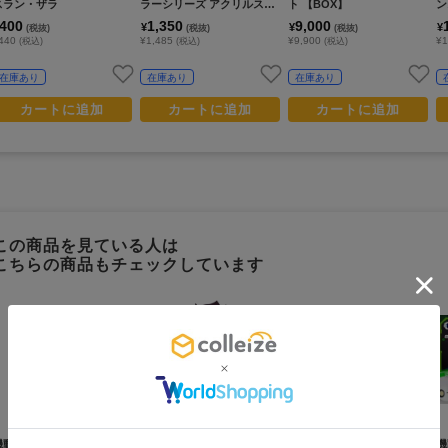
スラン・ザラ
ラーシリーズ アクリルスタ
ト 【BOX】
ン
ンド イザーク・ジュール
400
1,350
9,000
¥
¥
¥
(税抜)
(税抜)
(税抜)
440
¥1,485
¥9,900
¥1
(税込)
(税込)
(税込)
在庫あり
在庫あり
在庫あり
カートに追加
カートに追加
カートに追加
この商品を見ている人は
こちらの商品もチェックしています
プレミアム会員
限定セール +70%還元
機動戦士ガンダム 水星の魔
機動戦士ガンダム 水星の魔
機動戦士Gundam GQuuuu
機