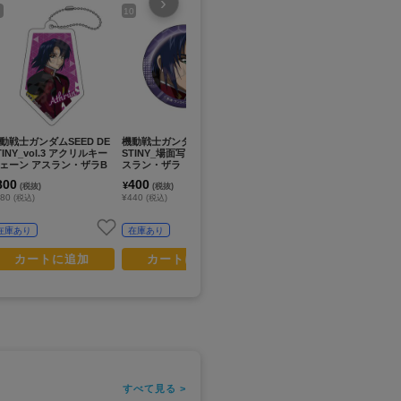
›
10
12
14
動戦士ガンダムSEED DE
機動戦士ガンダムSEED DE
機動戦士Gundam GQuuuu
機
TINY_vol.3 アクリルキー
STINY_場面写 缶バッジ ア
uuX_ポメラニアンズ折りた
サ
ェーン アスラン・ザラB
スラン・ザラ
たみコンテナ
た
800
400
6,500
6
¥
¥
¥
(税抜)
(税抜)
(税抜)
880
¥440
¥7,150
¥7
(税込)
(税込)
(税込)
在庫あり
在庫あり
お取寄せ商品
カートに追加
カートに追加
カートに追加
すべて見る >