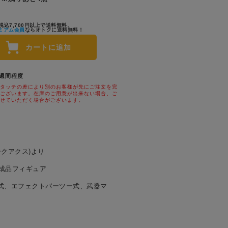
税込7,700円以上で送料無料。
ミアム会員
ならオトクに送料無料！
カートに追加
1週間程度
タッチの差により別のお客様が先にご注文を完
ございます。在庫のご用意が出来ない場合、ご
せていただく場合がございます。
ークアクス)より
成品フィギュア
式、エフェクトパーツー式、武器マ