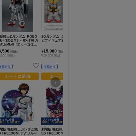
プ
限定
動戦士Ζガンダム_ROBO
SDガンダム_ジャンボソフ
機動戦士ガンダム 水星の魔
劇
魂＜SIDE MS＞ RX-178 ガ
ビフィギュアSD Mk-II
女_G.E.M.シリーズ てのひ
E
ダムMk-Ⅱ（エゥーゴ仕
らチュチュちゃん
ン
 ver. A.N.I.M.E.
ー
8,500
15,000
7,200
1
¥
¥
¥
(税抜)
(税抜)
(税抜)
,350
¥16,500
¥7,920
¥1
(税込)
(税込)
(税込)
在庫あり
在庫あり
在庫あり
カートに追加
カートに追加
カートに追加
›
レミアム会員
プレミアム会員
定セール +70%還元
限定セール +70%還元
場版 機動戦士ガンダムSE
劇場版 機動戦士ガンダムSE
機動戦士Gundam GQuuuu
機
D FREEDOM_アクリルペ
ED FREEDOM_アクリルペ
uuX_METAL ROBOT魂 ＜
ST