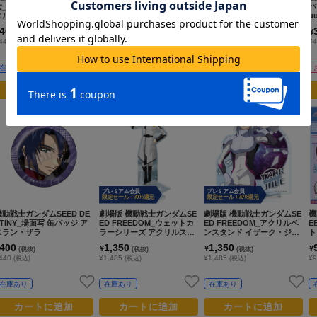
女_メカぐるみ 缶バッジ グ
女_Chibiぬいぐるみ グエ
uuX_Lucreaらいと アマ
バ
エル・ジェターク
ル・ジェターク
テ・ユズリハ(マチュ) パイ
u
ロットスーツVer.
400
2,200
8,000
¥
¥
¥
(税抜)
(税抜)
(税抜)
440
¥2,420
¥8,800
¥4
(税込)
(税込)
(税込)
在庫あり
在庫あり
お取寄せ商品
カートに追加
カートに追加
カートに追加
プレミアム会員
プレミアム会員
限定セール +70%還元
限定セール +70%還元
機動戦士ガンダムSEED DE
劇場版 機動戦士ガンダムSE
劇場版 機動戦士ガンダムSE
機
STINY_場面写 缶バッジ ア
ED FREEDOM_ウェットカ
ED FREEDOM_アクリルペ
E
スラン・ザラ
ラーシリーズ アクリルスタ
ンスタンド イザーク・ジュ
ト
ンド イザーク・ジュール
ール
400
1,350
1,350
¥
¥
¥
(税抜)
(税抜)
(税抜)
440
¥1,485
¥1,485
¥9
(税込)
(税込)
(税込)
在庫あり
在庫あり
在庫あり
カートに追加
カートに追加
カートに追加