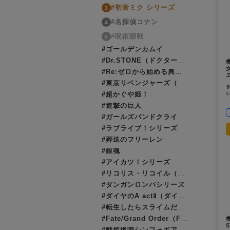
#初音ミク シリーズ
3
#名探偵コナン
4
#呪術廻戦
5
#ゴールデンカムイ
#Dr.STONE（ドクターストーン）
#Re:ゼロから始める異世界生活（リゼロ）
#東京リベンジャーズ（東リベ）
¥
#超かぐや姫！
¥
#進撃の巨人
#ガールズバンドクライ
#ラブライブ！シリーズ
#葬送のフリーレン
#銀魂
#アイカツ！シリーズ
#リコリス・リコイル（リコリコ）
#ダンガンロンパシリーズ
#ダイヤのA actⅡ（ダイヤのエース）
#転生したらスライムだった件（転スラ）
#Fate/Grand Order（FGO）
#戦姫絶唱シンフォギア