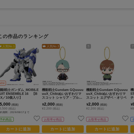
この作品のランキング
人気No.
1
人気No.
3
5
7
NEW
機動戦士ガンダム_MOBILE
機動戦士Gundam GQuuuu
機動戦士Gundam GQuuuu
機
UIT ENSEMBLE 16 【B
uuX_Chibiぬいおすわりマ
uuX_Chibiぬいおすわりマ
S
OX／10個入り】
スコット シャリア・ブル
スコット エグザベ・オリベ
チ
（私服）
ル
5,000
2,000
2,000
¥
¥
¥
(税抜)
(税抜)
(税抜)
5,500
¥2,200
¥2,200
¥
(税込)
(税込)
(税込)
約期間：2026/08/17まで
予約商品
お取寄せ商品
お取寄せ商品
カートに追加
カートに追加
カートに追加