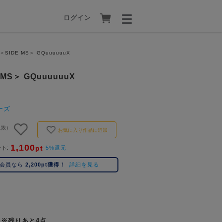
ログイン
＜SIDE MS＞ GQuuuuuuX
MS＞ GQuuuuuuX
ーズ
税抜)
お気に入り作品に追加
1,100
pt
ント
5%還元
ム会員なら
2,200pt獲得！
詳細を見る
※残りあと4点