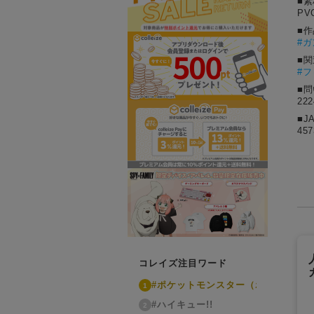
■素
PV
■
#
ガ
■
#
■
22
■J
457
コレイズ注目ワード
#ポケットモンスター（ポケモン）
1
#ハイキュー!!
2