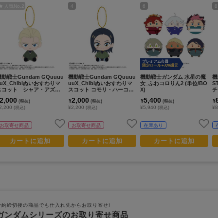
人気No.
2
4
6
8
プレミアム会員
限定セール +70%還元
機動戦士Gundam GQuuuu
機動戦士Gundam GQuuuu
機動戦士ガンダム 水星の魔
機
uuX_Chibiぬいおすわりマ
uuX_Chibiぬいおすわりマ
女_ふわコロりん2 (単位/BO
S
スコット シャア・アズナ
スコット コモリ・ハーコー
X)
チ
ブル（変装姿）
ト
2,000
2,000
5,400
¥
¥
¥
(税抜)
(税抜)
(税抜)
2,200
¥2,200
¥5,940
¥
(税込)
(税込)
(税込)
お取寄せ商品
お取寄せ商品
在庫あり
カートに追加
カートに追加
カートに追加
予約締切後の商品でも仕入れ先からお取り寄せ!
ガンダムシリーズのお取り寄せ商品