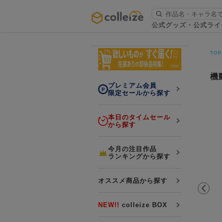
ログイン・会員登録
公式グッズ・公式ライ
お知らせ
TO
初回アプリ利用限定！500ptプレ
詳細
ゼント
機動
プレミアム会員
限定セールから探す
本日のタイムセール
から探す
LINE連携
今月の注目作品
ランキングから探す
よくある質問
colleize 便利な4つのサービス
オススメ商品から探す
「お取寄せ商品」と「お取寄せ手数料」
colleizeランク・ポイントについて
NEW!!
colleize BOX
colleize Payについて