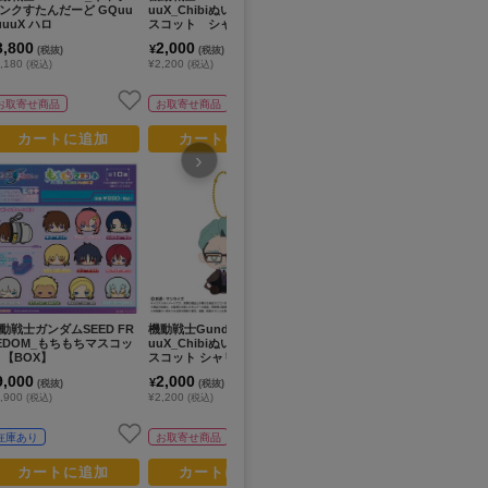
ンクすたんだーど GQuu
uuX_Chibiぬいおすわりマ
uuX(ジークアクス)_シャリ
T魂
uuuX ハロ
スコット シャア・アズナ
ア・ブル アクリルつままれ
ン
ブル（変装姿）
様） 
3,800
2,000
800
8
¥
¥
¥
(税抜)
(税抜)
(税抜)
,180
¥2,200
¥880
¥9
(税込)
(税込)
(税込)
お取寄せ商品
お取寄せ商品
お取寄せ商品
カートに追加
カートに追加
カートに追加
›
動戦士ガンダムSEED FR
機動戦士Gundam GQuuuu
機動戦士ガンダム 水星の魔
機動
EDOM_もちもちマスコッ
uuX_Chibiぬいおすわりマ
女_るかっぷ グエル・ジェ
uu
 【BOX】
スコット シャリア・ブル
ターク
ス
（私服）
(マ
9,000
2,000
4,200
2
¥
¥
¥
(税抜)
(税抜)
(税抜)
,900
¥2,200
¥4,620
¥2
(税込)
(税込)
(税込)
在庫あり
お取寄せ商品
お取寄せ商品
カートに追加
カートに追加
カートに追加