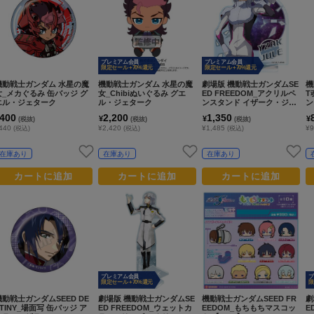
プレミアム会員
プレミアム会員
限定セール +70%還元
限定セール +70%還元
機動戦士ガンダム 水星の魔
機動戦士ガンダム 水星の魔
劇場版 機動戦士ガンダムSE
機
女_メカぐるみ 缶バッジ グ
女_Chibiぬいぐるみ グエ
ED FREEDOM_アクリルペ
T
エル・ジェターク
ル・ジェターク
ンスタンド イザーク・ジュ
ン
ール
様）
400
2,200
1,350
¥
¥
¥
(税抜)
(税抜)
(税抜)
440
¥2,420
¥1,485
¥9
(税込)
(税込)
(税込)
在庫あり
在庫あり
在庫あり
カートに追加
カートに追加
カートに追加
プレミアム会員
プ
限定セール +70%還元
限
機動戦士ガンダムSEED DE
劇場版 機動戦士ガンダムSE
機動戦士ガンダムSEED FR
劇
STINY_場面写 缶バッジ ア
ED FREEDOM_ウェットカ
EEDOM_もちもちマスコッ
E