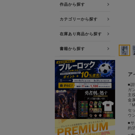
プレミアム会員について
作品から探す
友達紹介キャンペーン
カテゴリーから探す
公式Xをフォローする
在庫あり商品から探す
書籍から探す
ア
■説
ガン
主役
金
「M
セ
ウ
■
約1