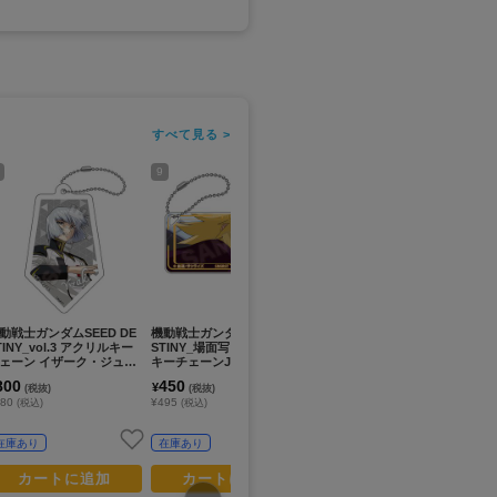
すべて見る >
9
11
13
動戦士ガンダムSEED DE
機動戦士ガンダムSEED DE
機動戦士ガンダム_場面カッ
機動
TINY_vol.3 アクリルキー
STINY_場面写 ドミテリア
トステッカーコレクション
u
ェーン イザーク・ジュー
キーチェーンJr. カガリ・ユ
ＧＳ１３ 【BOX／12パック
ン
B
ラ・アスハ
入り】
800
450
7,200
6
¥
¥
¥
(税抜)
(税抜)
(税抜)
880
¥495
¥7,920
¥7
(税込)
(税込)
(税込)
在庫あり
在庫あり
お取寄せ商品
カートに追加
カートに追加
カートに追加