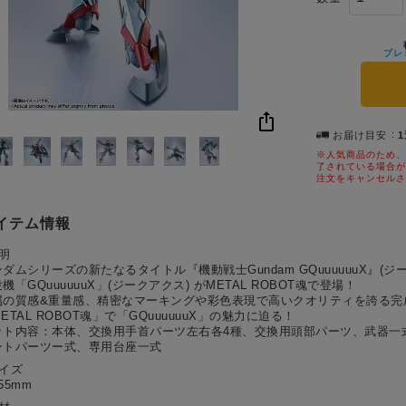
プレ
お届け目安
※人気商品のため、
了されている場合が
注文をキャンセルさ
イテム情報
明
ダムシリーズの新たなるタイトル『機動戦士Gundam GQuuuuuuX』(ジ
機「GQuuuuuuX」(ジークアクス) がMETAL ROBOT魂で登場！
属の質感&重量感、精密なマーキングや彩色表現で高いクオリティを誇る完
ETAL ROBOT魂」で「GQuuuuuuX」の魅力に迫る！
ット内容：本体、交換用手首パーツ左右各4種、交換用頭部パーツ、武器一
ントパーツー式、専用台座一式
サイズ
55mm