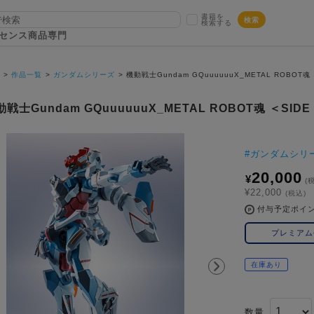
書籍を
検索
検索する
センス商品専門
P
作品一覧
ガンダムシリーズ
機動戦士Gundam GQuuuuuuX_METAL ROBOT魂 
戦士Gundam GQuuuuuuX_METAL ROBOT魂 ＜SIDE 
#
ガンダムシリ
20,000
¥
(
¥22,000
(税込)
付与予定ポイ
プレミア
在庫あり
数量