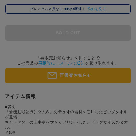
コ
プレミアム会員なら
440pt獲得！
詳細を見る
レ
イ
ズ
注
SOLD OUT
目
キ
ー
ワ
「再販売お知らせ」を押すことで
この商品の
再販時に、メールで通知
を受け取れます。
ー
ド
再販売お知らせ
#ポケットモンスター（ポケモン）
#名探偵コナン
#Dr.STONE（ドクターストーン）
1位
4位
#ハイキュー!!
#呪術廻戦
#進撃の巨人
#超
2位
5位
アイテム情報
#初音ミク シリーズ
#ゴールデンカムイ
#東京リベンジャーズ（東リベ）
3位
■説明
『新機動戦記ガンダムW』のデュオの素材を使用したビッグタオル
が登場！
キャラクターの上半身を大きくプリントした、ビッグサイズのタオ
ル。
全5種