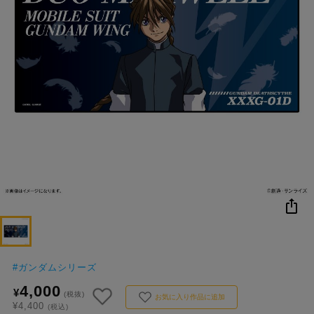
NEW
おすすめ
colleize B
書籍
商品
OX
#
ガンダムシリーズ
4,000
¥
(税抜)
お気に入り作品に追加
¥4,400
(税込)