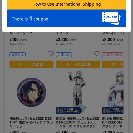
プレミアム会員
限定セール +70%還元
機動戦士ガンダム 水星の魔女
機動戦士ガンダム 水星の魔女
機動戦士Gundam G
_メカぐるみ 缶バッジ グエ
_Chibiぬいぐるみ グエル・ジ
uX_Lucreaらいと
ル・ジェターク
ェターク
ズリハ(マチュ) パ
ーツVer.
400
2,200
8,000
¥
¥
¥
(税抜)
(税抜)
(税抜)
¥440
¥2,420
¥8,800
(税込)
(税込)
(税込)
在庫あり
在庫あり
お取寄せ商品
カートに追加
カートに追加
カートに追
プレミアム会員
プレミアム会員
限定セール +70%還元
限定セール +70%還元
機動戦士ガンダムSEED DES
劇場版 機動戦士ガンダムSEE
劇場版 機動戦士ガン
TINY_場面写 缶バッジ アスラ
D FREEDOM_ウェットカラ
D FREEDOM_アク
ン・ザラ
ーシリーズ アクリルスタンド
スタンド イザーク
イザーク・ジュール
400
1,350
1,350
¥
¥
¥