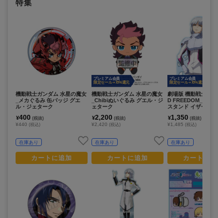
特集
プレミアム会員
プレミアム会員
限定セール +70%還元
限定セール +70%還元
機動戦士ガンダム 水星の魔女
機動戦士ガンダム 水星の魔女
劇場版 機動戦士ガン
_メカぐるみ 缶バッジ グエ
_Chibiぬいぐるみ グエル・ジ
D FREEDOM_アク
ル・ジェターク
ェターク
スタンド イザーク
400
2,200
1,350
¥
¥
¥
(税抜)
(税抜)
(税抜)
¥440
¥2,420
¥1,485
(税込)
(税込)
(税込)
在庫あり
在庫あり
在庫あり
カートに追加
カートに追加
カートに追