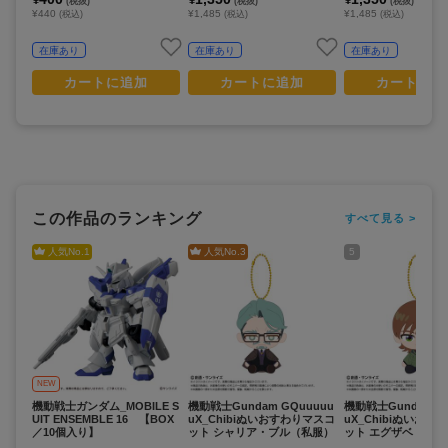
(税抜)
(税抜)
(税抜)
¥440
¥1,485
¥1,485
(税込)
(税込)
(税込)
在庫あり
在庫あり
在庫あり
カートに追加
カートに追加
カートに追
この作品のランキング
すべて見る >
人気No.
1
人気No.
3
5
NEW
機動戦士ガンダム_MOBILE S
機動戦士Gundam GQuuuuu
機動戦士Gundam G
UIT ENSEMBLE 16 【BOX
uX_Chibiぬいおすわりマスコ
uX_Chibiぬいおす
／10個入り】
ット シャリア・ブル（私服）
ット エグザベ・オリ