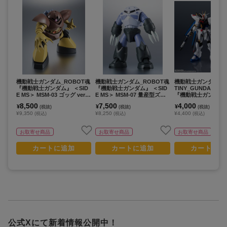
機動戦士ガンダム_ROBOT魂
機動戦士ガンダム_ROBOT魂
機動戦士ガンダムSEE
『機動戦士ガンダム』 ＜SID
『機動戦士ガンダム』 ＜SID
TINY_GUNDAM UN
E MS＞ MSM-03 ゴッグ ver.
E MS＞ MSM-07 量産型ズゴ
『機動戦士ガンダムSE
A.N.I.M.E.（再販版）
ック ver. A.N.I.M.E.（再販
STINY』 ZGMF-X20
8,500
7,500
4,000
¥
¥
¥
(税抜)
(税抜)
(税抜)
版）
E FREEDOM GUND
¥9,350
¥8,250
¥4,400
(税込)
(税込)
(税込)
EWAL
お取寄せ商品
お取寄せ商品
お取寄せ商品
カートに追加
カートに追加
カートに追
公式Xにて新着情報公開中！