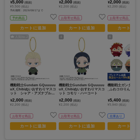
5,000
2,000
2,000
¥
¥
¥
(税抜)
(税抜)
(税抜)
¥5,500
¥2,200
¥2,200
(税込)
(税込)
(税込)
予約期間：2026/08/17まで
予約商品
お取寄せ商品
お取寄せ商品
カートに追加
カートに追加
カートに追
人気No.
2
4
6
プレミアム会員
限定セール +70%還元
機動戦士Gundam GQuuuuu
機動戦士Gundam GQuuuuu
機動戦士ガンダム 
uX_Chibiぬいおすわりマスコ
uX_Chibiぬいおすわりマスコ
_ふわコロりん2 (単位
ット シャア・アズナブル
ット コモリ・ハーコート
（変装姿）
2,000
2,000
5,400
¥
¥
¥
(税抜)
(税抜)
(税抜)
¥2,200
¥2,200
¥5,940
(税込)
(税込)
(税込)
お取寄せ商品
お取寄せ商品
在庫あり
カートに追加
カートに追加
カートに追