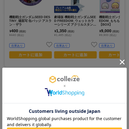
プレミアム会員
限定セール +70%還元
機動戦士ガンダムSEED DES
劇場版 機動戦士ガンダムSEE
機動戦士ガンダムSEE
TINY_場面写 缶バッジ アスラ
D FREEDOM_ウェットカラ
EDOM_もちもちマ
ン・ザラ
ーシリーズ アクリルスタンド
【BOX】
イザーク・ジュール
400
1,350
9,000
¥
¥
¥
(税抜)
(税抜)
(税抜)
¥440
¥1,485
¥9,900
(税込)
(税込)
(税込)
在庫あり
在庫あり
在庫あり
カートに追加
カートに追加
カートに追
この商品を見ている人は
すべて見る >
こちらの商品もチェックしています