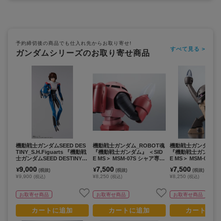
予約締切後の商品でも仕入れ先からお取り寄せ!
すべて見る >
ガンダムシリーズのお取り寄せ商品
機動戦士ガンダムSEED DES
機動戦士ガンダム_ROBOT魂
機動戦士ガンダム_R
TINY_S.H.Figuarts 『機動戦
『機動戦士ガンダム』 ＜SID
『機動戦士ガンダム』
士ガンダムSEED DESTINY』
E MS＞ MSM-07S シャア専用
E MS＞ MSM-04 ア
キラ・ヤマト(オーブ連合首長
ズゴック ver. A.N.I.M.E.（再
r. A.N.I.M.E.（再販
9,000
7,500
7,500
¥
¥
¥
(税抜)
(税抜)
(税抜)
国パイロットスーツVer．)
販版）
¥9,900
¥8,250
¥8,250
(税込)
(税込)
(税込)
お取寄せ商品
お取寄せ商品
お取寄せ商品
カートに追加
カートに追加
カートに追