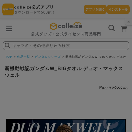
colleize公式アプリ
アプリを開く
インストール
ダウンロードで500pt！
×
書
籍
を
検
索
公式グッズ・公式ライセンス商品専門
す
る
キャラ名・その他絞り込み検索
探
す
TOP
作品一覧
ガンダムシリーズ
新機動戦記ガンダムW_BIGタオル デュオ・
新機動戦記ガンダムW_BIGタオル デュオ・マックス
ウェル
カテゴリ
お気に入
作品
ー
り
在庫あり
ランキン
(即納)
セール
グ
商品