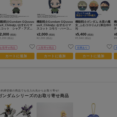
プレミアム会員
限定セール +70%還元
機動戦士Gundam GQuuuu
機動戦士Gundam GQuuuu
機動戦士ガンダム 水星の魔
機
uuX_Chibiぬいおすわりマ
uuX_Chibiぬいおすわりマ
女_ふわコロりん2 (単位/BO
S
スコット シャア・アズナ
スコット コモリ・ハーコー
X)
チ
ブル（変装姿）
ト
2,000
2,000
5,400
¥
¥
¥
(税抜)
(税抜)
(税抜)
2,200
¥2,200
¥5,940
¥
(税込)
(税込)
(税込)
お取寄せ商品
お取寄せ商品
在庫あり
カートに追加
カートに追加
カートに追加
予約締切後の商品でも仕入れ先からお取り寄せ!
ガンダムシリーズのお取り寄せ商品