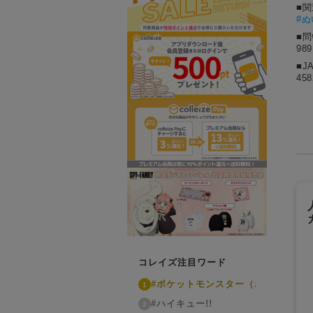
■
#
■
98
■J
458
コレイズ注目ワード
#ポケットモンスター（ポケモン）
1
#ハイキュー!!
2