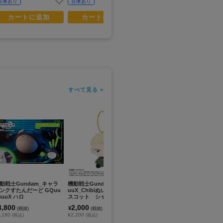
在庫あり
在庫あり
在庫あり
カートに追加
カートに追加
カートに追加
すべて見る >
動戦士Gundam_キャラ
機動戦士Gundam GQuuuu
機動戦士Gundam GQuuuu
機
ンクすたんだーど GQuu
uuX_Chibiぬいおすわりマ
uuX(ジークアクス)_シャリ
T魂
uuuX ハロ
スコット シャア・アズナ
ア・ブル アクリルつままれ
ン
ブル（変装姿）
様） 
3,800
2,000
800
8
¥
¥
¥
(税抜)
(税抜)
(税抜)
,180
¥2,200
¥880
¥9
(税込)
(税込)
(税込)