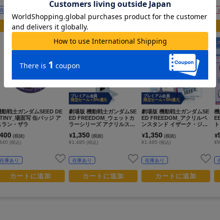
在庫あり
在庫あり
お取寄せ商品
カートに追加
カートに追加
カートに追加
プレミアム会員
プレミアム会員
限定セール +70%還元
限定セール +70%還元
機動戦士ガンダムSEED DE
劇場版 機動戦士ガンダムSE
劇場版 機動戦士ガンダムSE
機
STINY_場面写 缶バッジ ア
ED FREEDOM_ウェットカ
ED FREEDOM_アクリルペ
E
スラン・ザラ
ラーシリーズ アクリルスタ
ンスタンド イザーク・ジュ
ト
ンド イザーク・ジュール
ール
400
1,350
1,350
¥
¥
¥
(税抜)
(税抜)
(税抜)
440
¥1,485
¥1,485
¥9
(税込)
(税込)
(税込)
在庫あり
在庫あり
在庫あり
カートに追加
カートに追加
カートに追加