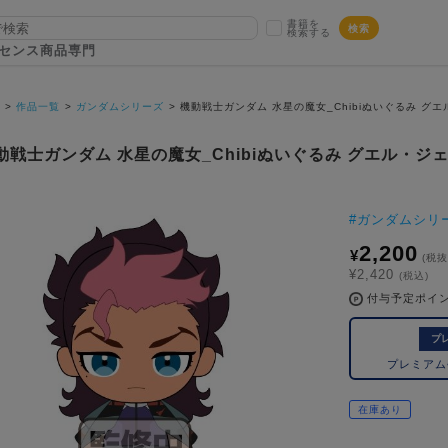
書籍を
検索
検索する
センス商品専門
P
作品一覧
ガンダムシリーズ
機動戦士ガンダム 水星の魔女_Chibiぬいぐるみ グ
動戦士ガンダム 水星の魔女_Chibiぬいぐるみ グエル・ジ
#
ガンダムシリ
2,200
¥
(税抜
¥2,420
(税込)
付与予定ポイ
プ
プレミア
在庫あり