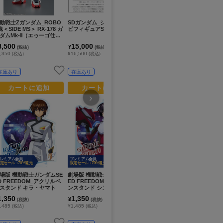
プ
限定
動戦士Ζガンダム_ROBO
SDガンダム_ジャンボソフ
機動戦士ガンダム 水星の魔
劇
魂＜SIDE MS＞ RX-178 ガ
ビフィギュアSD Mk-II
女_G.E.M.シリーズ てのひ
E
ダムMk-Ⅱ（エゥーゴ仕
らチュチュちゃん
ン
 ver. A.N.I.M.E.
ー
8,500
15,000
7,200
1
¥
¥
¥
(税抜)
(税抜)
(税抜)
,350
¥16,500
¥7,920
¥1
(税込)
(税込)
(税込)
在庫あり
在庫あり
在庫あり
カートに追加
カートに追加
カートに追加
›
レミアム会員
プレミアム会員
定セール +70%還元
限定セール +70%還元
場版 機動戦士ガンダムSE
劇場版 機動戦士ガンダムSE
機動戦士Gundam GQuuuu
機
D FREEDOM_アクリルペ
ED FREEDOM_アクリルペ
uuX_METAL ROBOT魂 ＜
ST
スタンド キラ・ヤマト
ンスタンド シン・アスカ
SIDE MS＞ GQuuuuuuX
チ
1,350
1,350
20,000
8
¥
¥
¥
(税抜)
(税抜)
(税抜)
,485
¥1,485
¥22,000
¥8
(税込)
(税込)
(税込)