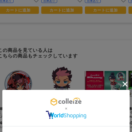
在庫あり
在庫あり
在庫あり
カートに追加
カートに追加
カートに追加
この商品を見ている人は
こちらの商品もチェックしています
プレミアム会員
限定セール +70%還元
機動戦士ガンダム 水星の魔
機動戦士ガンダム 水星の魔
機動戦士Gundam GQuuuu
機
女_メカぐるみ 缶バッジ グ
女_Chibiぬいぐるみ グエ
uuX_Lucreaらいと アマ
バ
エル・ジェターク
ル・ジェターク
テ・ユズリハ(マチュ) パイ
u
ロットスーツVer.
400
2,200
8,000
¥
¥
¥
(税抜)
(税抜)
(税抜)
440
¥2,420
¥8,800
¥4
(税込)
(税込)
(税込)