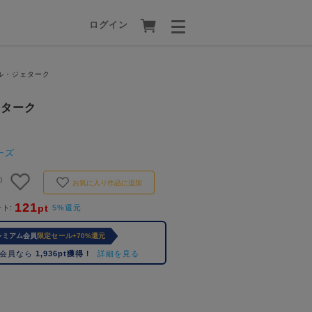
ログイン
エル・ジェターク
ェターク
ーズ
)
お気に入り作品に追加
121
pt
ント
5%還元
レミアム会員
限定セール+70%還元
ム会員なら
1,936pt獲得！
詳細を見る