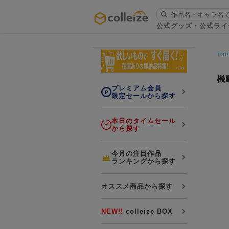
ログイン・会員登録
公式グッズ・公式ライ
お知らせ
TO
初回アプリ利用限定！500ptプレ
詳細
ゼント
機
プレミアム会員
限定セールから探す
本日のタイムセール
から探す
LINE連携
今月の注目作品
ランキングから探す
よくある質問
colleize 便利な4つのサービス
オススメ商品から探す
「お取寄せ商品」と「お取寄せ手数料」
colleizeランク・ポイントについて
NEW!!
colleize BOX
colleize Payについて