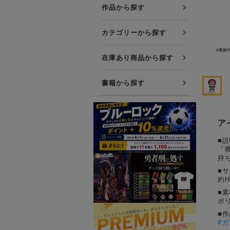
プレミアム会員について
作品から探す
友達紹介キャンペーン
カテゴリーから探す
公式Xをフォローする
在庫あり商品から探す
書籍から探す
ア
■説
「
持
■
約H
■素
ポ
■
#
ガ