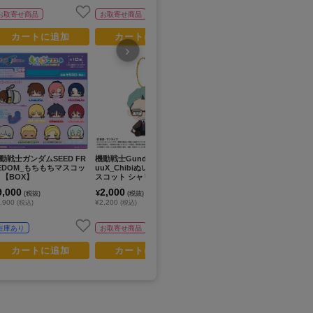
お取寄せ商品
お取寄せ商品
お取寄せ商品
カートに追加
カートに追加
カートに追加
›
動戦士ガンダムSEED FR
機動戦士Gundam GQuuuu
機動戦士ガンダム 水星の魔
機動
EDOM_もちもちマスコッ
uuX_Chibiぬいおすわりマ
女_るかっぷ グエル・ジェ
uu
 【BOX】
スコット シャリア・ブル
ターク
ス
（私服）
(マ
9,000
2,000
4,200
2
¥
¥
¥
(税抜)
(税抜)
(税抜)
,900
¥2,200
¥4,620
¥2
(税込)
(税込)
(税込)
在庫あり
お取寄せ商品
お取寄せ商品
カートに追加
カートに追加
カートに追加