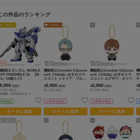
この作品のランキング
人気No.
1
人気No.
3
5
7
NEW
機動戦士ガンダム_MOBILE
機動戦士Gundam GQuuuu
機動戦士Gundam GQuuuu
機
UIT ENSEMBLE 16 【B
uuX_Chibiぬいおすわりマ
uuX_Chibiぬいおすわりマ
S
OX／10個入り】
スコット シャリア・ブル
スコット エグザベ・オリベ
チ
（私服）
ル
5,000
2,000
2,000
¥
¥
¥
(税抜)
(税抜)
(税抜)
5,500
¥2,200
¥2,200
¥
(税込)
(税込)
(税込)
約期間：2026/08/17まで
予約商品
お取寄せ商品
お取寄せ商品
カートに追加
カートに追加
カートに追加
人気No.
2
4
6
8