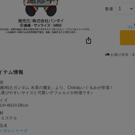
数量
プレ
お届け目安
イテム情報
明
機動戦士ガンダム 水星の魔女」より、Chibiぬいぐるみが登場！
ち運びやすいサイズと可愛いデフォルメが特徴です♪
サイズ
14×W10×D8cm
材
リエステル
作品名
ンダムシリーズ