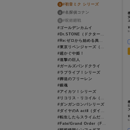
#初音ミク シリーズ
3
#名探偵コナン
4
#呪術廻戦
5
¥
#ゴールデンカムイ
¥
#Dr.STONE（ドクターストーン）
#Re:ゼロから始める異世界生活（リゼロ）
#東京リベンジャーズ（東リベ）
#超かぐや姫！
#進撃の巨人
#ガールズバンドクライ
#ラブライブ！シリーズ
#葬送のフリーレン
#銀魂
#アイカツ！シリーズ
#リコリス・リコイル（リコリコ）
#ダンガンロンパシリーズ
#ダイヤのA actⅡ（ダイヤのエース）
¥
#転生したらスライムだった件（転スラ）
¥
#Fate/Grand Order（FGO）
#戦姫絶唱シンフォギア