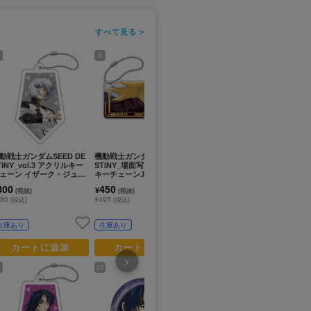
すべて見る >
9
11
13
動戦士ガンダムSEED DE
機動戦士ガンダムSEED DE
機動戦士ガンダム_場面カッ
機動
TINY_vol.3 アクリルキー
STINY_場面写 ドミテリア
トステッカーコレクション
u
ェーン イザーク・ジュー
キーチェーンJr. カガリ・ユ
ＧＳ１３ 【BOX／12パック
ン
B
ラ・アスハ
入り】
800
450
7,200
6
¥
¥
¥
(税抜)
(税抜)
(税抜)
880
¥495
¥7,920
¥7
(税込)
(税込)
(税込)
在庫あり
在庫あり
お取寄せ商品
カートに追加
カートに追加
カートに追加
›
10
12
14