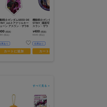
動戦士ガンダムSEED DE
機動戦士ガンダムSEED DE
機動戦士Gundam GQuuuu
機
TINY_vol.3 アクリルキー
STINY_場面写 缶バッジ ア
uuX_ポメラニアンズ折りた
サ
ェーン アスラン・ザラB
スラン・ザラ
たみコンテナ
た
800
400
6,500
6
¥
¥
¥
(税抜)
(税抜)
(税抜)
880
¥440
¥7,150
¥7
(税込)
(税込)
(税込)
在庫あり
在庫あり
お取寄せ商品
カートに追加
カートに追加
カートに追加
すべて見る >