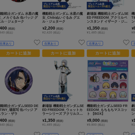
プレミアム会員
プレミアム会員
限定セール +70%還元
限定セール +70%還元
機動戦士ガンダム 水星の魔
機動戦士ガンダム 水星の魔
劇場版 機動戦士ガンダムSE
機
女_メカぐるみ 缶バッジ グ
女_Chibiぬいぐるみ グエ
ED FREEDOM_アクリルペ
T
エル・ジェターク
ル・ジェターク
ンスタンド イザーク・ジュ
ン
ール
様）
400
2,200
1,350
¥
¥
¥
(税抜)
(税抜)
(税抜)
440
¥2,420
¥1,485
¥9
(税込)
(税込)
(税込)
在庫あり
在庫あり
在庫あり
カートに追加
カートに追加
カートに追加
プレミアム会員
プ
限定セール +70%還元
限
機動戦士ガンダムSEED DE
劇場版 機動戦士ガンダムSE
機動戦士ガンダムSEED FR
劇
STINY_場面写 缶バッジ ア
ED FREEDOM_ウェットカ
EEDOM_もちもちマスコッ
E
スラン・ザラ
ラーシリーズ アクリルスタ
ト 【BOX】
ン
ンド イザーク・ジュール
400
1,350
9,000
¥
¥
¥
(税抜)
(税抜)
(税抜)
440
¥1,485
¥9,900
¥1
(税込)
(税込)
(税込)