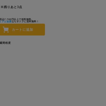
※残りあと3点
税込7,700円以上で送料無料。
ミアム会員
ならオトクに送料無料！
カートに追加
1週間程度