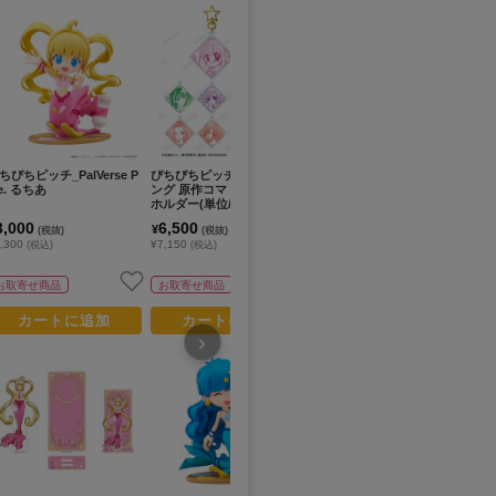
ちぴちピッチ_PalVerse P
ぴちぴちピッチ_トレーディ
ぴちぴちピッチ_PalVerse P
ぴ
le. るちあ
ング 原作コマ アクリルキー
ale. リナ
先
ホルダー(単位/BOX)
あ
r
3,000
6,500
3,000
1
¥
¥
¥
(税抜)
(税抜)
(税抜)
タ
,300
¥7,150
¥3,300
¥1
(税込)
(税込)
(税込)
お取寄せ商品
お取寄せ商品
在庫あり
カートに追加
カートに追加
カートに追加
›