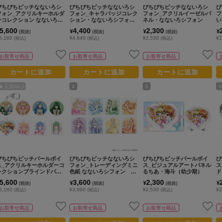
ぴちぴちピッチなないろシ
ぴちぴちピッチなないろシ
ぴちぴちピッチなないろシ
ぴ
フォン_アクリルキーホルダ
フォン_キャラバッジコレク
フォン_アクリルイーゼルパ
フ
ーコレクション なないろシ
ション・なないろシフォ
ネル・なないろシフォン
い
フォン ブラインドパック
ン ブラインドパック【BO
5,600
4,400
2,300
¥
¥
¥
(税抜)
(税抜)
(税抜)
【BOX／8パック入り】
X／8パック入り】
6,160
¥4,840
¥2,530
¥2
(税込)
(税込)
(税込)
お取寄せ商品
お取寄せ商品
お取寄せ商品
カートに追加
カートに追加
カートに追加
人気No.
2
4
6
8
ぴちぴちピッチパールボイ
ぴちぴちピッチなないろシ
ぴちぴちピッチパールボイ
ぴ
ス_アクリルキーホルダーコ
フォン_トレーディングミニ
ス_ビジュアルアートパネル
ス
レクションブラインドパッ
色紙 なないろシフォン ブ
るちあ・海斗（幼少期）
ド
ク【BOX／8パック入り】
ラインドパック【BOX／8
5,600
3,600
2,300
¥
¥
¥
(税抜)
(税抜)
(税抜)
パック入り】
6,160
¥3,960
¥2,530
¥2
(税込)
(税込)
(税込)
お取寄せ商品
お取寄せ商品
お取寄せ商品