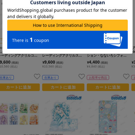
コレイズ限
コレイズ限
定
定
※colleize限定特典付き※ア
※colleize限定特典付き※ア
ぴちぴちピッチなないろシ
ぴ
ニメ「ぴちぴちピッチ」_ト
ニメ「ぴちぴちピッチ」_ト
フォン_キャラバッジコレク
a
レーディングアクリルコー
レーディングアクリルスタ
ション・なないろシフォ
スター（コンプリートBOX)
ンド（コンプリートBOX)
ン ブラインドパック【BO
9,600
9,600
4,400
¥
¥
¥
(税抜)
(税抜)
(税抜)
X／8パック入り】
10,560
¥10,560
¥4,840
¥3
(税込)
(税込)
(税込)
在庫あり
在庫あり
お取寄せ商品
カートに追加
カートに追加
カートに追加