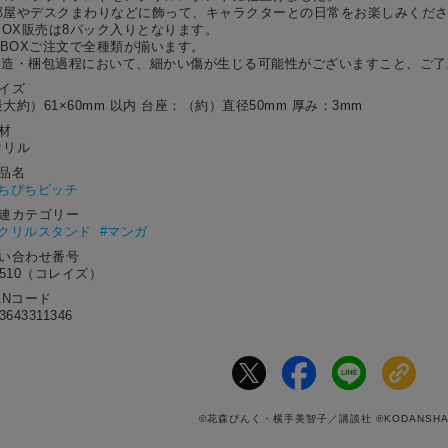
部屋やデスクまわりなどに飾って、キャラクターとの日常をお楽しみくだ
 BOX販売は8パック入りとなります。
 1BOXご注文で全種類が揃います。
製造・梱包過程において、細かい傷が生じる可能性がございますこと、ご了
サイズ
大約）61×60mm 以内 台座：（約）直径50mm 厚み：3mm
材
クリル
作品名
ちぴちピッチ
関連カテゴリー
アクリルスタンド
#マンガ
問い合わせ番号
0510（コレイズ）
ANコード
3643311346
©花森ぴんく・横手美智子／講談社 ®KODANSH