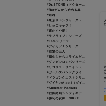
#Dr.STONE（ドクターストーン）
#Re:ゼロから始める異世界生活（リゼロ）
#銀魂
#東京リベンジャーズ（東リベ）
#しゅごキャラ！
#超かぐや姫！
#ラブライブ！シリーズ
#Fateシリーズ
#アイカツ！シリーズ
#進撃の巨人
#転生したらスライムだった件（転スラ）
#ダンガンロンパシリーズ
#リコリス・リコイル（リコリコ）
#ガールズバンドクライ
#ドラゴンクエストシリーズ（ドラクエ）
¥
¥
#ダイヤのA actⅡ（ダイヤのエース）
#Summer Pockets
#戦姫絶唱シンフォギア
#勝利の女神：NIKKE