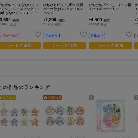
ぴちぴちピッチなないろシ
ぴちぴちピッチ_宝生 波音
ぴちぴちピッチ_モチーフ柄
ぴ
フォン_トレーディングミニ
パーツ付きBIGアクリルス
モバイルバッテリー
ス
色紙 なないろシフォン ブ
タンド
ド
ラインドパック【BOX／8
3,600
1,800
4,500
¥
¥
¥
(税抜)
(税抜)
(税抜)
パック入り】
3,960
¥1,980
¥4,950
¥2
(税込)
(税込)
(税込)
お取寄せ商品
在庫あり
在庫あり
カートに追加
カートに追加
カートに追加
この作品のランキング
人気No.
1
人気No.
3
5
7