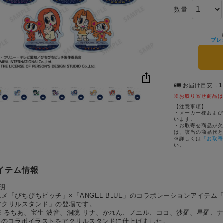
数量
プレ
お届け目安
※お取り寄せ商品は
【注意事項】
・メーカー様および
います。
・お取寄せ商品が欠
は、該当の商品代と
※詳しくは
「お取寄
い。
イテム情報
明
メ「ぴちぴちピッチ」×「ANGEL BLUE」のコラボレーションアイテム「A
アクリルスタンド」の登場です。
海 るちあ、宝生 波音、洞院 リナ、かれん、ノエル、ココ、沙羅、星羅、ナカ
UEのコラボイラストをアクリルスタンドに仕上げました。