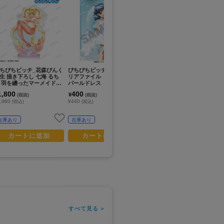
ちぴちピッチ_花森ぴんく
ぴちぴちピッチ_シングルク
ぴちぴちピッチ_アクリルス
ぴ
生 描き下ろし 七海 るち
リアファイル 宝生波音
タンド 宝生波音 パール
L
 羽を纏ったマーメイドve
パールドレス
ドレス
シ
. パーツ付きBIGアクリルス
1,800
400
1,600
4
¥
¥
¥
(税抜)
(税抜)
(税抜)
ンド
,980
¥440
¥1,760
¥4
(税込)
(税込)
(税込)
在庫あり
在庫あり
在庫あり
カートに追加
カートに追加
カートに追加
すべて見る >