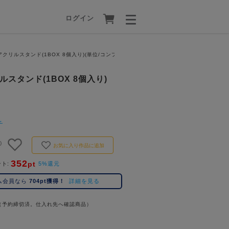
ログイン
クリルスタンド(1BOX 8個入り)(単位/コンプリートBOX)
スタンド(1BOX 8個入り)
チ
)
お気に入り作品に追加
352
pt
ント
5%還元
ム会員なら
704pt獲得！
詳細を見る
（予約締切済。仕入れ先へ確認商品）