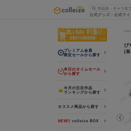
ログイン・会員登録
公式グッズ・公式ライ
お知らせ
TO
初回アプリ利用限定！500ptプレ
詳細
ゼント
ぴ
プレミアム会員
(
限定セールから探す
本日のタイムセール
から探す
LINE連携
今月の注目作品
ランキングから探す
よくある質問
colleize 便利な4つのサービス
オススメ商品から探す
「お取寄せ商品」と「お取寄せ手数料」
colleizeランク・ポイントについて
NEW!!
colleize BOX
colleize Payについて