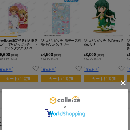
コレイズ限
定
※colleize限定特典付き※ア
ぴちぴちピッチ_モチーフ柄
ぴちぴちピッチ_PalVerse P
ぴ
ニメ「ぴちぴちピッチ」_ト
モバイルバッテリー
ale. リナ
先
レーディングアクリルスタ
あ
ンド（コンプリートBOX)
r
9,600
4,500
3,000
¥
¥
¥
(税抜)
(税抜)
(税抜)
タ
10,560
¥4,950
¥3,300
¥1
(税込)
(税込)
(税込)
在庫あり
在庫あり
在庫あり
カートに追加
カートに追加
カートに追加
この商品を見ている人は
こちらの商品もチェックしています