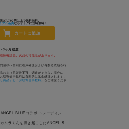
税込7,700円以上で送料無料。
ミアム会員
ならオトクに送料無料！
カートに追加
1〜3ヶ月程度
在庫確認後、欠品の可能性があります。
問屋様へ個別に在庫確認および再製造依頼を行
品および再製造不可で調達ができない場合に
お取寄せ手数料は自動的に返金処理されます。
せ商品」と「お取寄せ手数料」
をご確認くださ
NGEL BLUEコラボ トレーディン
ムラくんを描き起こしたANGEL B