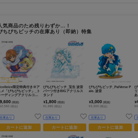
人気商品のため残りわずか…！
ぴちぴちピッチの在庫あり（即納）特集
コレイズ限
定
※colleize限定特典付き※ア
ぴちぴちピッチ_宝生 波音
ぴちぴちピッチ_PalVerse P
ぴ
ニメ「ぴちぴちピッチ」_ト
パーツ付きBIGアクリルス
ale. 波音
リ
レーディングアクリルコー
タンド
あ
スター（コンプリートBOX)
9,600
1,800
3,000
¥
¥
¥
(税抜)
(税抜)
(税抜)
10,560
¥1,980
¥3,300
¥
(税込)
(税込)
(税込)
在庫あり
在庫あり
在庫あり
カートに追加
カートに追加
カートに追加