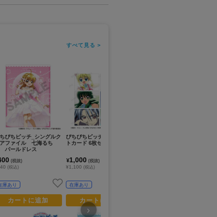
すべて見る >
ちぴちピッチ_シングルク
ぴちぴちピッチ_場面写ポス
ぴちぴちピッチ_硬質カード
ぴ
アファイル 七海るち
トカード 6枚セット ver.A
ケース PALE TONE serie
ハ
 パールドレス
s 七海 るちあ マーメイ
ド ver.
400
1,000
1,200
3
¥
¥
¥
(税抜)
(税抜)
(税抜)
440
¥1,100
¥1,320
¥4
(税込)
(税込)
(税込)
在庫あり
在庫あり
在庫あり
カートに追加
カートに追加
カートに追加
›