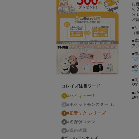
お
※
※
※
■
（最
■素
ア
■
#
ぴ
■
#
■
39
コレイズ注目ワード
■J
#ハイキュー!!
1
457
#ポケットモンスター（ポケモン）
2
#初音ミク シリーズ
3
#名探偵コナン
4
#呪術廻戦
5
#ゴールデンカムイ