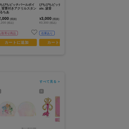
ちぴちピッチパールボイ
ぴちぴちピッチ_PalVerse P
ぴちぴちピッチ_シングルク
ぴ
_背景付きアクリルスタン
ale. 波音
リアファイル 七海るち
トカ
るちあ
あ パールドレス
2,000
3,000
400
1
¥
¥
¥
(税抜)
(税抜)
(税抜)
,200
¥3,300
¥440
¥1
(税込)
(税込)
(税込)
お取寄せ商品
在庫あり
在庫あり
カートに追加
カートに追加
カートに追加
すべて見る >
9
11
13