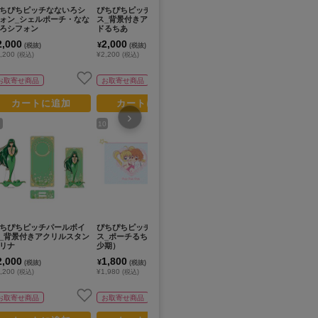
ちぴちピッチなないろシ
ぴちぴちピッチパールボイ
ぴちぴちピッチパールボイ
ぴ
ォン_シェルポーチ・なな
ス_背景付きアクリルスタン
ス_ポーチるちあ
フ
ろシフォン
ドるちあ
な
り
2,000
2,000
1,800
1
¥
¥
¥
(税抜)
(税抜)
(税抜)
,200
¥2,200
¥1,980
¥1
(税込)
(税込)
(税込)
お取寄せ商品
お取寄せ商品
お取寄せ商品
カートに追加
カートに追加
カートに追加
›
10
12
14
ちぴちピッチパールボイ
ぴちぴちピッチパールボイ
ぴちぴちピッチパールボイ
ぴ
_背景付きアクリルスタン
ス_ポーチるちあ・海斗（幼
ス_アクリルスタンドるち
フ
リナ
少期）
あ・海斗（幼少期）
ろ
2,000
1,800
1,600
1
¥
¥
¥
(税抜)
(税抜)
(税抜)
,200
¥1,980
¥1,760
¥1
(税込)
(税込)
(税込)
お取寄せ商品
お取寄せ商品
お取寄せ商品