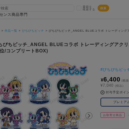
書籍を
検索
検索する
センス商品専門
P
作品一覧
ぴちぴちピッチ
ぴちぴちピッチ_ANGEL BLUEコラボ トレーディングア
ちぴちピッチ_ANGEL BLUEコラボ トレーディングアクリル
単位/コンプリートBOX)
#
ぴちぴちピッ
6,400
¥
(税抜
¥7,040
(税込)
付与予定ポイ
プレミア
お取寄せ商品