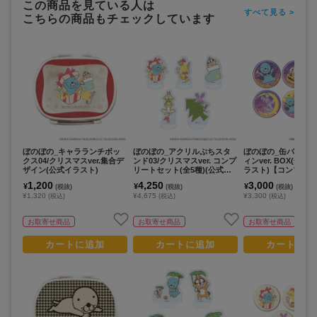
この商品を見ている人は
すべて見る >
こちらの商品もチェックしています
ぼのぼの_キャラランチボッ
ぼのぼの_アクリルぷちスタ
ぼのぼの_缶バッジ0
クス04/クリスマスver.集合デ
ンド03/クリスマスver. コンプ
ィンver. BOX(全6種
ザイン(公式イラスト)
リートセット(全5種)(公式イ
ラスト)【コンプリー
ラスト)【コンプリートセット
／6個入り】
1,200
4,250
3,000
¥
¥
¥
(税抜)
(税抜)
(税抜)
／5個入り】
¥1,320
¥4,675
¥3,300
(税込)
(税込)
(税込)
お取寄せ商品
お取寄せ商品
お取寄せ商品
カートに追加
カートに追加
カートに追