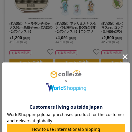
ぼのぼの_キャラランチボッ
ぼのぼの_アクリルぷちスタ
ぼのぼの_缶バッジ0
クス03/千鳥格子ver. ぼのぼの
ンド02/梅雨ver. BOX(全5種)
マスver. コンプリ
(公式イラスト)
(公式イラスト)【コンプリー
(全5種)(公式イラス
トBOX/5個入り】
プリートセット／5
1,200
4,091
2,500
¥
¥
¥
(税抜)
(税抜)
(税抜)
¥1,320
¥4,500
¥2,750
(税込)
(税込)
(税込)
お取寄せ商品
お取寄せ商品
お取寄せ商品
カートに追加
カートに追加
カートに追
この作品のランキング
すべて見る >
人気No.
1
人気No.
3
5