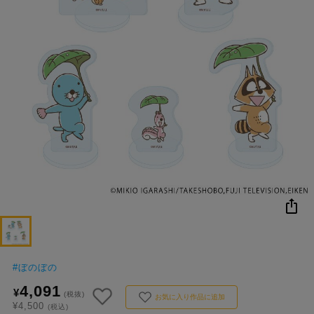
NEW
おすすめ
colleize B
書籍
商品
OX
#
ぼのぼの
4,091
¥
(税抜)
お気に入り作品に追加
¥4,500
(税込)