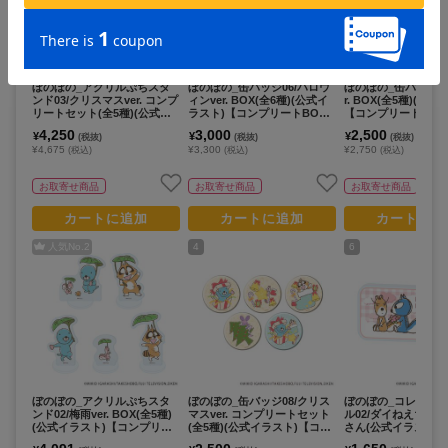
ぼのぼの_アクリルぷちスタ
ぼのぼの_缶バッジ06/ハロウ
ぼのぼの_缶バッジ07
ンド03/クリスマスver. コンプ
ィンver. BOX(全6種)(公式イ
r. BOX(全5種)(公
リートセット(全5種)(公式イ
ラスト)【コンプリートBOX
【コンプリートBOX/
ラスト)【コンプリートセット
／6個入り】
り】
4,250
3,000
2,500
¥
¥
¥
(税抜)
(税抜)
(税抜)
／5個入り】
¥4,675
¥3,300
¥2,750
(税込)
(税込)
(税込)
お取寄せ商品
お取寄せ商品
お取寄せ商品
カートに追加
カートに追加
カートに追
人気No.
2
4
6
ぼのぼの_アクリルぷちスタ
ぼのぼの_缶バッジ08/クリス
ぼのぼの_コレクシ
ンド02/梅雨ver. BOX(全5種)
マスver. コンプリートセット
ル02/ダイねえちゃ
(公式イラスト)【コンプリー
(全5種)(公式イラスト)【コン
さん(公式イラスト)
トBOX/5個入り】
プリートセット／5個入り】