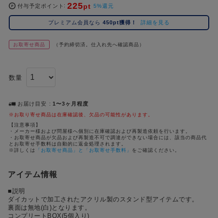
225
pt
コ
付与予定ポイント
5%還元
レ
プレミアム会員なら
450pt獲得！
詳細を見る
イ
ズ
お取寄せ商品
（予約締切済。仕入れ先へ確認商品）
注
目
キ
数量
ー
ワ
ー
お届け目安
1〜3ヶ月程度
ド
※お取り寄せ商品は在庫確認後、欠品の可能性があります。
【注意事項】
・メーカー様および問屋様へ個別に在庫確認および再製造依頼を行います。
#ポケットモンスター（ポケモン）
#名探偵コナン
#Dr.STONE（ドクターストーン）
#超
1位
4位
・お取寄せ商品が欠品および再製造不可で調達ができない場合には、該当の商品代
とお取寄せ手数料は自動的に返金処理されます。
#ハイキュー!!
#呪術廻戦
#Re:ゼロから始める異世界生活（リゼロ）
#進
※詳しくは
「お取寄せ商品」と「お取寄せ手数料」
をご確認ください。
2位
5位
#初音ミク シリーズ
#ゴールデンカムイ
#東京リベンジャーズ（東リベ）
3位
アイテム情報
■説明
ダイカットで加工されたアクリル製のスタンド型アイテムです。
裏面は無地(白)となります。
コンプリートBOX(5個入り)