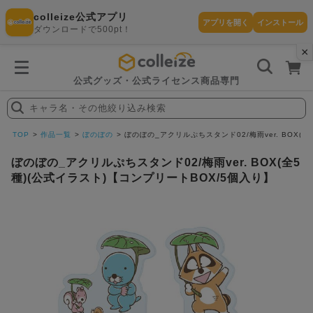
colleize公式アプリ
アプリを開く
インストール
ダウンロードで500pt！
×
書
籍
を
検
索
公式グッズ・公式ライセンス商品専門
す
る
キャラ名・その他絞り込み検索
探
す
TOP
作品一覧
ぼのぼの
ぼのぼの_アクリルぷちスタンド02/梅雨ver. BOX(
ぼのぼの_アクリルぷちスタンド02/梅雨ver. BOX(全5
種)(公式イラスト)【コンプリートBOX/5個入り】
カテゴリ
お気に入
作品
ー
り
在庫あり
ランキン
(即納)
セール
グ
商品