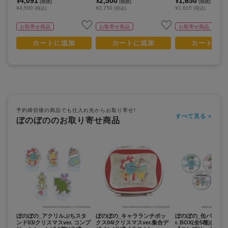
4,091
2,500
1,650
¥
¥
¥
(税抜)
(税抜)
(税抜)
¥4,500
¥2,750
¥1,815
(税込)
(税込)
(税込)
お取寄せ商品
お取寄せ商品
お取寄せ商品
カートに追加
カートに追加
カートに追
予約締切後の商品でも仕入れ先からお取り寄せ!
すべて見る >
ぼのぼののお取り寄せ商品
ぼのぼの_アクリルぷちスタ
ぼのぼの_キャラランチボッ
ぼのぼの_缶バッジ07
ンド03/クリスマスver. コンプ
クス04/クリスマスver.集合デ
r. BOX(全5種)(公