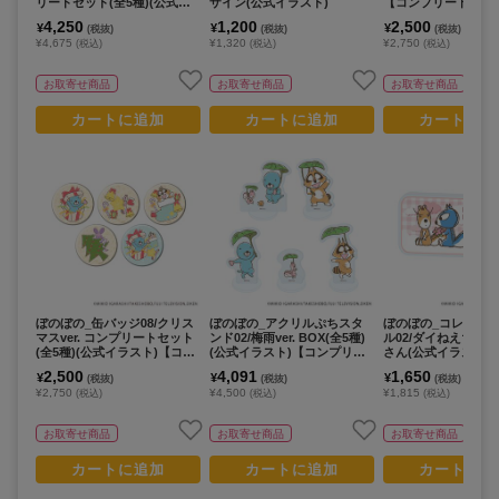
リートセット(全5種)(公式イ
ザイン(公式イラスト)
【コンプリートBOX/
ラスト)【コンプリートセット
り】
4,250
1,200
2,500
¥
¥
¥
(税抜)
(税抜)
(税抜)
／5個入り】
¥4,675
¥1,320
¥2,750
(税込)
(税込)
(税込)
お取寄せ商品
お取寄せ商品
お取寄せ商品
カートに追加
カートに追加
カートに追
ぼのぼの_缶バッジ08/クリス
ぼのぼの_アクリルぷちスタ
ぼのぼの_コレクシ
マスver. コンプリートセット
ンド02/梅雨ver. BOX(全5種)
ル02/ダイねえちゃ
(全5種)(公式イラスト)【コン
(公式イラスト)【コンプリー
さん(公式イラスト)
プリートセット／5個入り】
トBOX/5個入り】
2,500
4,091
1,650
¥
¥
¥
(税抜)
(税抜)
(税抜)
¥2,750
¥4,500
¥1,815
(税込)
(税込)
(税込)
お取寄せ商品
お取寄せ商品
お取寄せ商品
カートに追加
カートに追加
カートに追