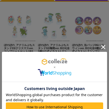
NEW
おすすめ
colleize B
書籍
商品
OX
コ
レ
ぼのぼの_アクリルぷちス
ぼのぼの_アクリルぷちス
ぼのぼの_缶バッジ06/ハロ
タンド03/クリスマスver.
タンド02/梅雨ver. BOX(全
ウィンver. BOX(全6種)(公
イ
コンプリートセット(全5
5種)(公式イラスト)【コン
式イラスト)【コンプリー
種)(公式イラスト)【コン
プリートBOX/5個入り】
トBOX／6個入り】
ズ
4,250
4,091
3,000
¥
¥
¥
(税抜)
(税抜)
(税抜)
プリートセット／5個入
注
¥4,675
¥4,500
¥3,300
(税込)
(税込)
(税込)
り】
目
お取寄せ商品
お取寄せ商品
お取寄せ商品
キ
ー
カートに追加
カートに追加
カートに追加
ワ
ー
ド
#ハイキュー!!
#名探偵コナン
#Dr.STONE（ドクターストーン）
1位
4位