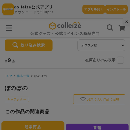
colleize公式アプリ
アプリを開く
インストール
ダウンロードで500pt！
×
書
籍
を
検
索
公式グッズ・公式ライセンス商品専門
す
る
絞り込み検索
探
す
9
在庫ありのみ表示
全
点
TOP
作品一覧
ぼのぼの
カテゴリ
お気に入
ぼのぼの
作品
ー
り
お気に入り作品に追加
キャラクター
この作品の関連商品
在庫あり
ランキン
(即納)
セール
グ
商品
通常商品
書籍