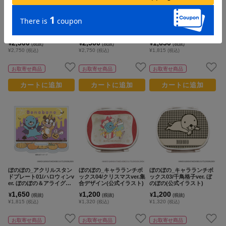
#ポケットモンスター（ポケモン）
#呪術廻戦
#Re:ゼロから始める異世界生活（リゼロ）
#し
2位
5位
ぼのぼの_缶バッジ08/クリ
ぼのぼの_缶バッジ07/梅雨
ぼのぼの_コレクションボ
#初音ミク シリーズ
#ゴールデンカムイ
#銀魂
#超
3位
スマスver. コンプリートセ
ver. BOX(全5種)(公式イラ
トル02/ダイねえちゃん＆
ット(全5種)(公式イラスト)
スト)【コンプリートBOX/
ピッポさん(公式イラスト)
【コンプリートセット／5
5個入り】
2,500
2,500
1,650
¥
¥
¥
(税抜)
(税抜)
(税抜)
個入り】
¥2,750
¥2,750
¥1,815
(税込)
(税込)
(税込)
お取寄せ商品
お取寄せ商品
お取寄せ商品
カートに追加
カートに追加
カートに追加
ぼのぼの_アクリルスタン
ぼのぼの_キャラランチボ
ぼのぼの_キャラランチボ
ドプレート01/ハロウィンv
ックス04/クリスマスver.集
ックス03/千鳥格子ver. ぼ
er. ぼのぼの＆アライグマ
合デザイン(公式イラスト)
のぼの(公式イラスト)
くん＆シマリスくん(公式
1,650
1,200
1,200
¥
¥
¥
(税抜)
(税抜)
(税抜)
イラスト)
¥1,815
¥1,320
¥1,320
(税込)
(税込)
(税込)
お取寄せ商品
お取寄せ商品
お取寄せ商品