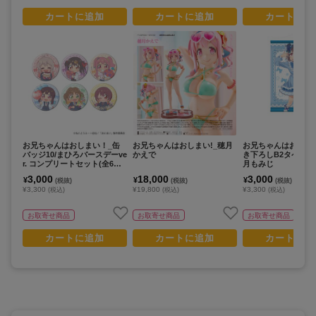
カートに追加
カートに追加
カートに追
お兄ちゃんはおしまい！_缶
お兄ちゃんはおしまい!_穂月
お兄ちゃんはおしま
バッジ10/まひろバースデーve
かえで
き下ろしB2タペスト
r. コンプリートセット(全6種)
月もみじ
(ミニキャライラスト)【コン
3,000
18,000
3,000
¥
¥
¥
(税抜)
(税抜)
(税抜)
プリートセット/6個入り】
¥3,300
¥19,800
¥3,300
(税込)
(税込)
(税込)
お取寄せ商品
お取寄せ商品
お取寄せ商品
カートに追加
カートに追加
カートに追