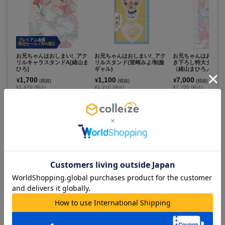
プレミアム会員
限定セール +70%還元
お兄ちゃんはおしまい!_アク
お兄ちゃんはおしまい!_アク
お兄ちゃんはおしま
リルキャラスタンドA[緒山ま
リルスタンド(室崎みよ/制服
き下ろし特大タペス
ひろ]
ギャル)
（緒山まひろ／天使
1,700
1,100
7,000
¥
¥
¥
(税抜)
(税抜)
(税抜)
¥1,870
¥1,210
¥7,700
(税込)
(税込)
(税込)
在庫あり
在庫あり
在庫あり
カートに追加
カートに追加
カートに追
プレミアム会員
限定セール +70%還元
お兄ちゃんはおしまい！_キ
お兄ちゃんはおしまい！_描
お兄ちゃんはおしま
ャラクターラバーマットC [緒
き下ろしクリアファイル 緒山
き下ろしラバーマッ