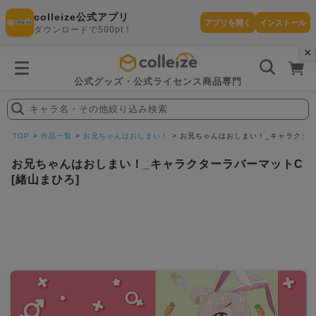
colleize公式アプリ
アプリを開く
インストール
ダウンロードで500pt！
×
書
籍
を
検
索
公式グッズ・公式ライセンス商品専門
す
る
キャラ名・その他絞り込み検索
探
す
TOP
作品一覧
お兄ちゃんはおしまい！
お兄ちゃんはおしまい！_キャラクターラ
お兄ちゃんはおしまい！_キャラクターラバーマットC
[緒山まひろ]
カテゴリ
お気に入
作品
ー
り
在庫あり
ランキン
(即納)
セール
グ
商品