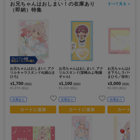
お兄ちゃんはおしまい！の在庫あり
すべて見る >
（即納）特集
プレミアム会員
限定セール +70%還元
お兄ちゃんはおしまい!_アク
お兄ちゃんはおしまい!_アク
お兄ちゃんはおしま
リルキャラスタンドA[緒山ま
リルスタンド(室崎みよ/制服
き下ろしラバーマッ
ひろ]
ギャル)
まひろ／浴衣）
1,700
1,100
3,000
¥
¥
¥
(税抜)
(税抜)
(税抜)
¥1,870
¥1,210
¥3,300
(税込)
(税込)
(税込)
在庫あり
在庫あり
在庫あり
カートに追加
カートに追加
カートに追