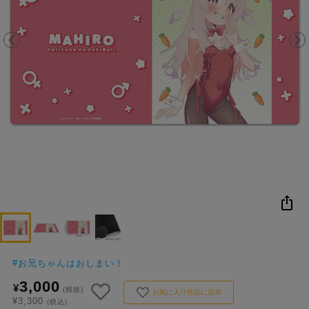
NEW
おすすめ
colleize B
書籍
商品
OX
#
お兄ちゃんはおしまい！
3,000
¥
(税抜)
お気に入り作品に追加
¥3,300
(税込)