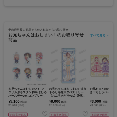
予約締切後の商品でも仕入れ先からお取り寄せ!
お兄ちゃんはおしまい！のお取り寄せ
すべて見る >
商品
お兄ちゃんはおしまい！_ア
お兄ちゃんはおしまい!_描き
お兄ちゃんはおしま
クリルぷちスタンド02/まひろ
下ろし等身大タペストリー
き下ろしラバーマッ
バースデーver. コンプリート
【おふろあがりver.】④穂月
セット(全6種)(ミニキャライ
もみじ
5,100
8,000
3,000
¥
¥
¥
(税抜)
(税抜)
(税抜)
ラスト)【コンプリートセッ
¥5,610
¥8,800
¥3,300
(税込)
(税込)
(税込)
ト/6個入り】
お取寄せ商品
お取寄せ商品
お取寄せ商品