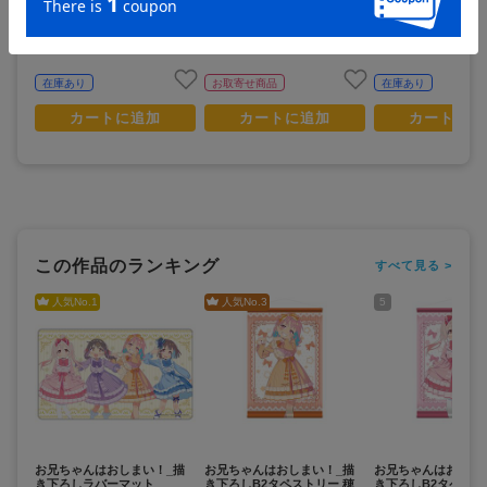
山まひろ]
まひろ
まひろ／浴衣）
3,000
400
3,000
¥
¥
¥
(税抜)
(税抜)
(税抜)
¥3,300
¥440
¥3,300
(税込)
(税込)
(税込)
在庫あり
お取寄せ商品
在庫あり
カートに追加
カートに追加
カートに追
この作品のランキング
すべて見る >
人気No.
1
人気No.
3
5
お兄ちゃんはおしまい！_描
お兄ちゃんはおしまい！_描
お兄ちゃんはおしま
き下ろしラバーマット
き下ろしB2タペストリー 穂
き下ろしB2タペスト