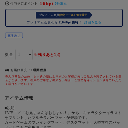
165
pt
コ
付与予定ポイント
5%還元
レ
プレミアム会員
限定セール+70%還元
イ
ズ
プレミアム会員なら
2,640pt獲得！
詳細を見る
注
目
在庫あり
キ
ー
ワ
数量
※残りあと1点
ー
ド
お届け目安
1週間程度
※人気商品のため、タッチの差により別のお客様が先にご注文を完了されている場
#ポケットモンスター（ポケモン）
#名探偵コナン
#Dr.STONE（ドクターストーン）
1位
4位
合がございます。在庫のご用意が出来ない場合、ご注文をキャンセルさせていただ
く場合がございます。
#ハイキュー!!
#呪術廻戦
#進撃の巨人
#超
2位
5位
アイテム情報
#初音ミク シリーズ
#ゴールデンカムイ
#東京リベンジャーズ（東リベ）
3位
■説明
TVアニメ『お兄ちゃんはおしまい！』から、キャラクターイラスト
をプリントしたマルチラバーマットが登場です。
カードゲームのプレイングマット、デスクマット、大型マウスパッ
ドとしてもご利用頂けます。