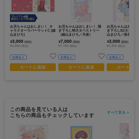
プレミアム会員
限定セール +70%還元
お兄ちゃんはおしまい！_キ
お兄ちゃんはおしまい！_描
お兄ちゃんはおしま
ャラクターラバーマットC [緒
き下ろし特大タペストリー
き下ろしB2タペス
山まひろ]
（緒山まひろ／天使）
山まひろ／浴衣）
3,000
7,000
3,000
¥
¥
¥
(税抜)
(税抜)
(税抜)
¥3,300
¥7,700
¥3,300
(税込)
(税込)
(税込)
在庫あり
在庫あり
在庫あり
カートに追加
カートに追加
カートに追
この商品を見ている人は
すべて見る >
こちらの商品もチェックしています