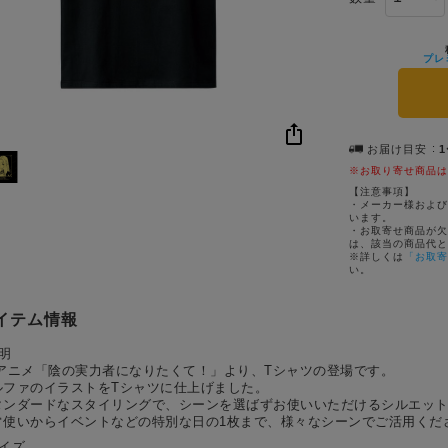
プレ
お届け目安
※お取り寄せ商品は
【注意事項】
・メーカー様および
います。
・お取寄せ商品が欠
は、該当の商品代と
※詳しくは
「お取寄
い。
イテム情報
明
Vアニメ「陰の実⼒者になりたくて！」より、Tシャツの登場です。
ルファのイラストをTシャツに仕上げました。
タンダードなスタイリングで、シーンを選ばずお使いいただけるシルエッ
常使いからイベントなどの特別な⽇の1枚まで、様々なシーンでご活⽤くだ
サイズ