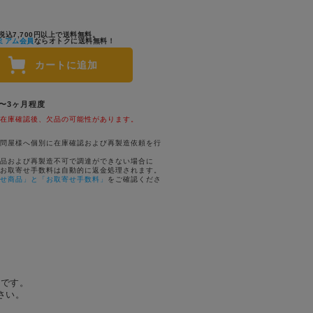
税込7,700円以上で送料無料。
ミアム会員
ならオトクに送料無料！
カートに追加
1〜3ヶ月程度
在庫確認後、欠品の可能性があります。
問屋様へ個別に在庫確認および再製造依頼を行
品および再製造不可で調達ができない場合に
お取寄せ手数料は自動的に返金処理されます。
せ商品」と「お取寄せ手数料」
をご確認くださ
トです。
さい。