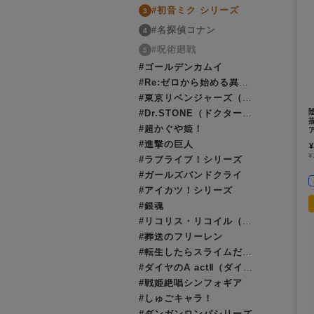
#初音ミク シリーズ
3
#名探偵コナン
4
#呪術廻戦
5
#ゴールデンカムイ
#Re:ゼロから始める異世界生活（リゼロ）
#東京リベンジャーズ（東リベ）
#Dr.STONE（ドクターストーン）
#超かぐや姫！
#進撃の巨人
¥
¥
#ラブライブ！シリーズ
#ガールズバンドクライ
#アイカツ！シリーズ
#銀魂
#リコリス・リコイル（リコリコ）
#葬送のフリーレン
#転生したらスライムだった件（転スラ）
#ダイヤのA actⅡ（ダイヤのエース）
#戦姫絶唱シンフォギア
#しゅごキャラ！
#ダンガンロンパシリーズ