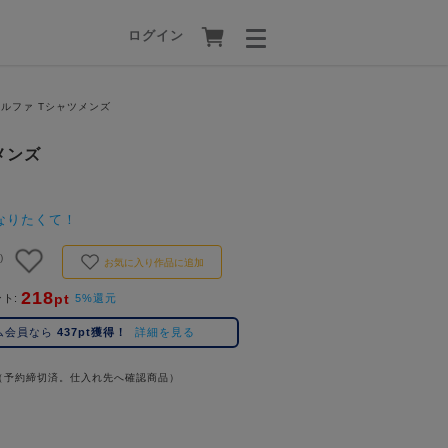
ログイン
アルファ Tシャツメンズ
メンズ
なりたくて！
)
お気に入り作品に追加
218
pt
ント
5%還元
ム会員なら
437pt獲得！
詳細を見る
（予約締切済。仕入れ先へ確認商品）