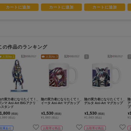
カートに追加
カートに追加
カートに追加
この作品のランキング
人気No.
1
人気No.
3
5
7
陰の実力者になりたくて！_
陰の実力者になりたくて！_
陰の実力者になりたくて！_
陰
ンマ Ani-Art BIGアクリ
イータ Ani-Art マグカップ
デルタ Ani-Art マグカップ
ア
ルスタンド
プ
1,800
1,530
1,530
¥
¥
¥
(税抜)
(税抜)
(税抜)
1,980
¥1,683
¥1,683
¥1
(税込)
(税込)
(税込)
在庫あり
お取寄せ商品
お取寄せ商品