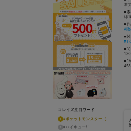
着丈
■素
綿1
■
#
陰
■
#T
■
13
■J
458
コレイズ注目ワード
#ポケットモンスター（ポケモン）
1
#ハイキュー!!
2