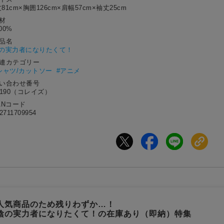
81cm×胸囲126cm×肩幅57cm×袖丈25cm
材
00%
作品名
の実力者になりたくて！
関連カテゴリー
シャツ/カットソー
#アニメ
問い合わせ番号
0190（コレイズ）
ANコード
2711709954
人気商品のため残りわずか…！
陰の実力者になりたくて！の在庫あり（即納）特集