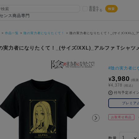
書籍を
検索
検索する
センス商品専門
P
作品一覧
陰の実力者になりたくて！
陰の実力者になりたくて！_(サイズ/XXL)_
の実力者になりたくて！_(サイズ/XXL)_アルファ Tシャツ
#
陰の実力者に
3,980
¥
(税抜
¥4,378
(税込)
付与予定ポイ
プレミア
お取寄せ商品
数量