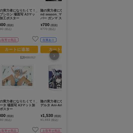
の実力者になりたくて！_
陰の実力者になりたくて! 2
陰の実力者になりたくて！_
陰
プシロン 場面写 A3マッ
nd season_マイクロファイ
キービジュアル キャンバス
描
加工ポスター
バー ガンマ スライムスーツ
ボード
ー
でボンテージ
3
800
700
5,000
8
¥
¥
¥
(税抜)
(税抜)
(税抜)
880
¥770
¥5,500
¥8
(税込)
(税込)
(税込)
お取寄せ商品
在庫あり
お取寄せ商品
カートに追加
カートに追加
カートに追加
›
の実力者になりたくて！_
陰の実力者になりたくて！_
陰の実力者になりたくて！_
陰
ータ 場面写 A3マット加
デルタ Ani-Art マグカップ
ガンマ Ani-Art BIGアクリ
ガ
ポスター
ルスタンド
工
800
1,530
1,800
8
¥
¥
¥
(税抜)
(税抜)
(税抜)
880
¥1,683
¥1,980
¥8
(税込)
(税込)
(税込)
お取寄せ商品
お取寄せ商品
在庫あり