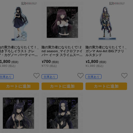
陰の実力者になりたくて！_
陰の実力者になりたくて! 2
陰の実力者になりたくて！_
描き下ろしイラスト クレ
nd season_マイクロファイ
ガンマ Ani-Art BIGアクリ
ア・カゲノー パーティード
バー イータ スライムスーツ
ルスタンド
レスコードver. パーツ付きB
でボンテージ
1,800
700
1,800
¥
¥
(税抜)
(税抜)
(税抜)
IGアクリルスタンド
1,980
¥770
¥1,980
(税込)
(税込)
(税込)
在庫あり
在庫あり
在庫あり
カートに追加
カートに追加
カートに追加