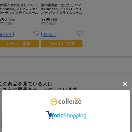
陰の実力者になりたくて! 2
陰の実力者になりたくて! 2
nd season_マイクロファイ
nd season_マイクロファイ
バー デルタ スライムスーツ
バー ガンマ スライムスーツ
でボンテージ
でボンテージ
700
700
¥
(税抜)
(税抜)
770
¥770
(税込)
(税込)
在庫あり
在庫あり
カートに追加
カートに追加
この商品を見ている人は
こちらの商品もチェックしています