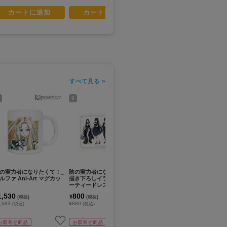
カートに追加
カートに追加
カートに追加
すべて見る >
9
11
13
の実力者になりたくて！_
陰の実力者になりたくて！_
陰の実力者になりたくて！_
陰
ルファ Ani-Art マグカッ
描き下ろしイラスト 集合 パ
イプシロン 場面写 A3マッ
ベ
ーティードレスコードver. A
ト加工ポスター
工
3マット加工ポスター
1,530
800
800
8
¥
¥
¥
(税抜)
(税抜)
(税抜)
,683
¥880
¥880
¥8
(税込)
(税込)
(税込)
お取寄せ商品
お取寄せ商品
お取寄せ商品