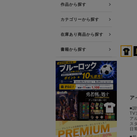
プレミアム会員について
作品から探す
友達紹介キャンペーン
カテゴリーから探す
公式Xをフォローする
在庫あり商品から探す
書籍から探す
ア
■説
T
ア
ス
⽇
■