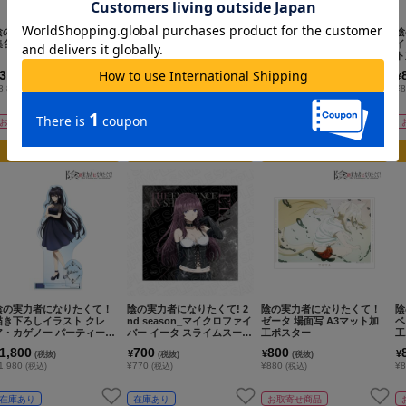
陰の実力者になりたくて！_
陰の実力者になりたくて! 2
陰の実力者になりたくて！_
陰
集合 マルチデスクマット
nd season_マイクロファイ
アルファ 場面写 A3マット
イ
バー デルタ スライムスーツ
加工ポスター
ト
でボンテージ
3,500
700
800
¥
¥
¥
(税抜)
(税抜)
(税抜)
3,850
¥770
¥880
¥
(税込)
(税込)
(税込)
お取寄せ商品
在庫あり
お取寄せ商品
カートに追加
カートに追加
カートに追加
陰の実力者になりたくて！_
陰の実力者になりたくて! 2
陰の実力者になりたくて！_
陰
描き下ろしイラスト クレ
nd season_マイクロファイ
ゼータ 場面写 A3マット加
ベ
ア・カゲノー パーティード
バー イータ スライムスーツ
工ポスター
工
レスコードver. パーツ付きB
でボンテージ
1,800
700
800
¥
¥
¥
(税抜)
(税抜)
(税抜)
IGアクリルスタンド
1,980
¥770
¥880
¥
(税込)
(税込)
(税込)
在庫あり
在庫あり
お取寄せ商品