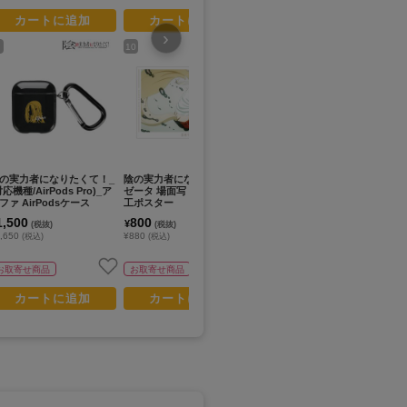
カートに追加
カートに追加
カートに追加
›
10
12
14
の実力者になりたくて！_
陰の実力者になりたくて！_
陰の実力者になりたくて！_
陰
対応機種/AirPods Pro)_ア
ゼータ 場面写 A3マット加
ガンマ 場面写 A3マット加
ア
ファ AirPodsケース
工ポスター
工ポスター
加
1,500
800
800
8
¥
¥
¥
(税抜)
(税抜)
(税抜)
,650
¥880
¥880
¥8
(税込)
(税込)
(税込)
お取寄せ商品
お取寄せ商品
お取寄せ商品
カートに追加
カートに追加
カートに追加