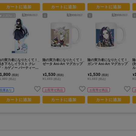
カートに追加
カートに追加
カートに追加
人気No.
2
4
6
8
陰の実力者になりたくて！_
陰の実力者になりたくて！_
陰の実力者になりたくて！_
陰
描き下ろしイラスト クレ
ゼータ Ani-Art マグカップ
ガンマ Ani-Art マグカップ
(
ア・カゲノー パーティード
ル
レスコードver. パーツ付きB
1,800
1,530
1,530
¥
¥
¥
(税抜)
(税抜)
(税抜)
IGアクリルスタンド
1,980
¥1,683
¥1,683
¥1
(税込)
(税込)
(税込)
在庫あり
お取寄せ商品
お取寄せ商品
カートに追加
カートに追加
カートに追加