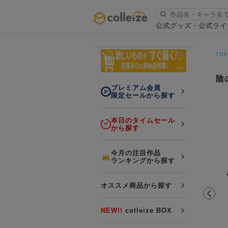
ログイン・会員登録
公式グッズ・公式ライ
お知らせ
TO
初回アプリ利用限定！500ptプレ
詳細
ゼント
陰
プレミアム会員
限定セールから探す
本日のタイムセール
から探す
LINE連携
今月の注目作品
ランキングから探す
よくある質問
colleize 便利な4つのサービス
オススメ商品から探す
「お取寄せ商品」と「お取寄せ手数料」
colleizeランク・ポイントについて
NEW!!
colleize BOX
colleize Payについて