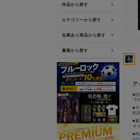
プレミアム会員について
作品から探す
友達紹介キャンペーン
カテゴリーから探す
公式Xをフォローする
在庫あり商品から探す
書籍から探す
ア
■説
"T
■
約2
■素
マ
■
#
陰