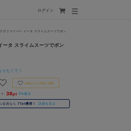
ログイン
_マイクロファイバー イータ スライムスーツでボンテージ
ー イータ スライムスーツでボン
なりたくて！
お気に入り作品に追加
38
pt
ント
5%還元
ム会員なら
77pt獲得！
詳細を見る