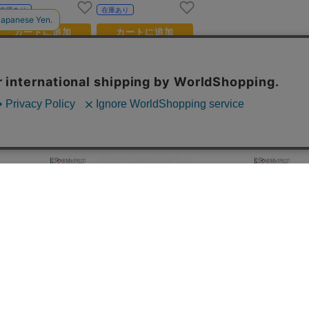
在庫あり
在庫あり
カートに追加
カートに追加
この商品を見ている人は
こちらの商品もチェックしています
陰の実力者になりたくて！_
陰の実力者になりたくて! 2
陰の実力者になりたくて！_
陰
集合 マルチデスクマット
nd season_マイクロファイ
アルファ 場面写 A3マット
イ
バー デルタ スライムスーツ
加工ポスター
ト
でボンテージ
3,500
700
800
¥
¥
¥
(税抜)
(税抜)
(税抜)
3,850
¥770
¥880
¥
(税込)
(税込)
(税込)