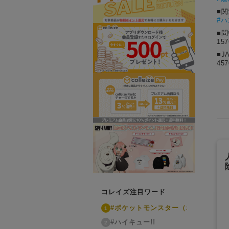
■
#ハ
■
15
■J
457
コレイズ注目ワード
#ポケットモンスター（ポケモン）
1
#ハイキュー!!
2