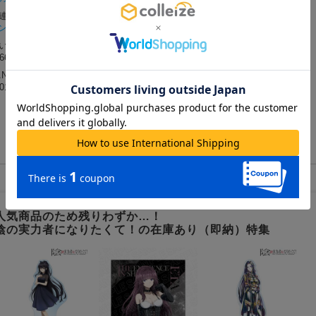
関連カテゴリー
ンカチ/タオル
#アニメ
問い合わせ番号
7666（コレイズ）
ANコード
0179626043
人気商品のため残りわずか…！
陰の実力者になりたくて！の在庫あり（即納）特集