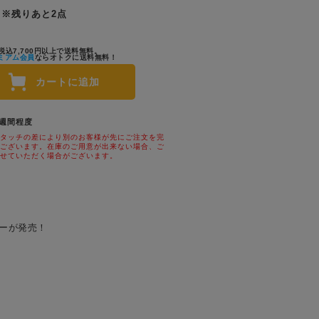
※残りあと2点
税込7,700円以上で送料無料。
ミアム会員
ならオトクに送料無料！
カートに追加
1週間程度
タッチの差により別のお客様が先にご注文を完
ございます。在庫のご用意が出来ない場合、ご
せていただく場合がございます。
バーが発売！