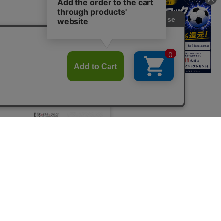
すべて見る >
の実力者になりたくて！_
陰の実力者になりたくて! 2
陰の実力者になりたくて！_
陰
プシロン 場面写 A3マッ
nd season_マイクロファイ
キービジュアル キャンバス
描
加工ポスター
バー ガンマ スライムスーツ
ボード
ー
でボンテージ
3
800
700
5,000
8
¥
¥
¥
(税抜)
(税抜)
(税抜)
880
¥770
¥5,500
¥8
(税込)
(税込)
(税込)