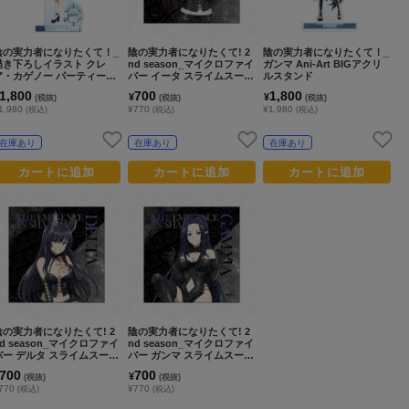
陰の実力者になりたくて！_
陰の実力者になりたくて! 2
陰の実力者になりたくて！_
描き下ろしイラスト クレ
nd season_マイクロファイ
ガンマ Ani-Art BIGアクリ
ア・カゲノー パーティード
バー イータ スライムスーツ
ルスタンド
レスコードver. パーツ付きB
でボンテージ
1,800
700
1,800
¥
¥
(税抜)
(税抜)
(税抜)
IGアクリルスタンド
1,980
¥770
¥1,980
(税込)
(税込)
(税込)
在庫あり
在庫あり
在庫あり
カートに追加
カートに追加
カートに追加
陰の実力者になりたくて! 2
陰の実力者になりたくて! 2
nd season_マイクロファイ
nd season_マイクロファイ
バー デルタ スライムスーツ
バー ガンマ スライムスーツ
でボンテージ
でボンテージ
700
700
¥
(税抜)
(税抜)
770
¥770
(税込)
(税込)