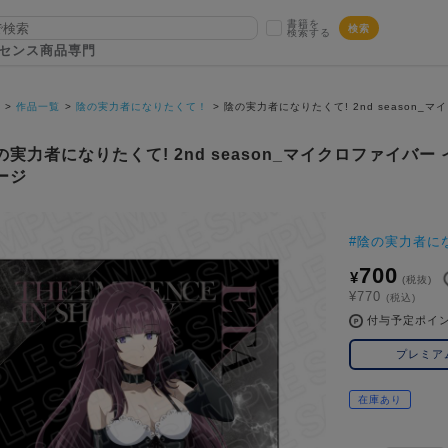
書籍を
検索
検索する
センス商品専門
P
作品一覧
陰の実力者になりたくて！
陰の実力者になりたくて! 2nd season
の実力者になりたくて! 2nd season_マイクロファイバ
ージ
#
陰の実力者に
700
¥
(税抜)
¥770
(税込)
付与予定ポイ
プレミア
在庫あり