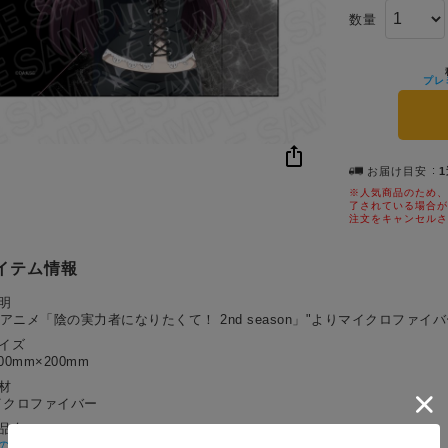
数量
プレ
お届け目安
※人気商品のため、
了されている場合が
注文をキャンセルさ
イテム情報
明
Vアニメ「陰の実力者になりたくて！ 2nd season」"よりマイクロファイ
サイズ
00mm×200mm
材
イクロファイバー
作品名
の実力者になりたくて！