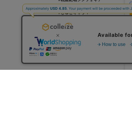
#NARUTO
#しゅごキャラ！
#Summer Pockets
¥
¥