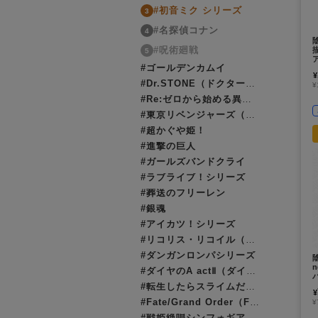
#初音ミク シリーズ
3
#名探偵コナン
4
#呪術廻戦
5
#ゴールデンカムイ
¥
#Dr.STONE（ドクターストーン）
¥
#Re:ゼロから始める異世界生活（リゼロ）
#東京リベンジャーズ（東リベ）
#超かぐや姫！
#進撃の巨人
#ガールズバンドクライ
#ラブライブ！シリーズ
#葬送のフリーレン
#銀魂
#アイカツ！シリーズ
#リコリス・リコイル（リコリコ）
#ダンガンロンパシリーズ
#ダイヤのA actⅡ（ダイヤのエース）
#転生したらスライムだった件（転スラ）
¥
#Fate/Grand Order（FGO）
¥
#戦姫絶唱シンフォギア