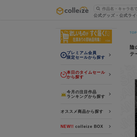
ログイン・会員登録
公式グッズ・公式ライ
お知らせ
TO
初回アプリ利用限定！500ptプレ
詳細
ゼント
陰
プレミアム会員
テ
限定セールから探す
本日のタイムセール
から探す
LINE連携
今月の注目作品
ランキングから探す
よくある質問
colleize 便利な4つのサービス
オススメ商品から探す
「お取寄せ商品」と「お取寄せ手数料」
colleizeランク・ポイントについて
NEW!!
colleize BOX
colleize Payについて