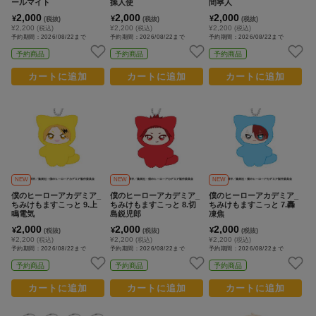
ールマイト
操人使
間寧人
コ
2,000
2,000
2,000
¥
¥
¥
(税抜)
(税抜)
(税抜)
レ
¥2,200
¥2,200
¥2,200
(税込)
(税込)
(税込)
予約期間：2026/08/22まで
予約期間：2026/08/22まで
予約期間：2026/08/22まで
イ
予約商品
予約商品
予約商品
ズ
注
カートに追加
カートに追加
カートに追加
目
キ
ー
ワ
ー
ド
NEW
NEW
NEW
#ポケットモンスター（ポケモン）
#名探偵コナン
#Dr.STONE（ドクターストーン）
1位
4位
僕のヒーローアカデミア_
僕のヒーローアカデミア_
僕のヒーローアカデミア_
ちみけもますこっと 9.上
ちみけもますこっと 8.切
ちみけもますこっと 7.轟
鳴電気
島鋭児郎
凍焦
#ハイキュー!!
#呪術廻戦
#進撃の巨人
#超
2位
5位
2,000
2,000
2,000
¥
¥
¥
(税抜)
(税抜)
(税抜)
¥2,200
¥2,200
¥2,200
(税込)
(税込)
(税込)
#初音ミク シリーズ
#ゴールデンカムイ
#東京リベンジャーズ（東リベ）
3位
予約期間：2026/08/22まで
予約期間：2026/08/22まで
予約期間：2026/08/22まで
予約商品
予約商品
予約商品
カートに追加
カートに追加
カートに追加