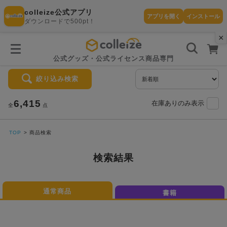
colleize公式アプリ
アプリを開く
インストール
ダウンロードで500pt！
×
書
籍
を
検
索
公式グッズ・公式ライセンス商品専門
す
る
絞り込み検索
探
す
6,415
在庫ありのみ表示
全
点
TOP
商品検索
カテゴリ
お気に入
作品
検索結果
ー
り
通常商品
書籍
在庫あり
ランキン
(即納)
セール
グ
商品