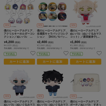
NEW
NEW
NEW
僕のヒーローアカデミア_
僕のヒーローアカデミア_
僕のヒーローアカデミア_
アクリルキーホルダーコレ
名場面キャラバッジコレク
ぬいパル（ぬいぐるみマス
クション／ぬいパル すき
ション 【BOX／6パック
コット）／渡我被身子(幼
っぷ 【BOX／7パック入
入り】
少期)
4,200
2,400
1,800
¥
¥
¥
(税抜)
(税抜)
(税抜)
り】
¥4,620
¥2,640
¥1,980
(税込)
(税込)
(税込)
予約期間：2026/08/18まで
予約期間：2026/08/18まで
予約期間：2026/11/10まで
予約商品
予約商品
予約商品
カートに追加
カートに追加
カートに追加
NEW
NEW
NEW
僕のヒーローアカデミア_
僕のヒーローアカデミア_
僕のヒーローアカデミア_
ぬいパル（ぬいぐるみマス
ぬいパル（ぬいぐるみマス
ポーチ／ぬいパル すきっ