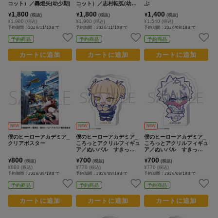
コット）／轟燈矢(幼少期)
コット）／志村転弧(幼少
ぷ
期)
1,800
1,800
1,400
¥
¥
¥
(税抜)
(税抜)
(税抜)
¥1,980
¥1,980
¥1,540
(税込)
(税込)
(税込)
予約期間：2026/11/10まで
予約期間：2026/11/10まで
予約期間：2026/08/18まで
予約商品
予約商品
予約商品
カートに追加
カートに追加
カートに追加
NEW
NEW
NEW
僕のヒーローアカデミア_
僕のヒーローアカデミア_
僕のヒーローアカデミア_
クリアポスター
ころっとアクリルフィギュ
ころっとアクリルフィギュ
ア／ぬいパル すきっぷ
ア／ぬいパル すきっぷ
トガヒミコ
荼毘
800
700
700
¥
¥
¥
(税抜)
(税抜)
(税抜)
¥880
¥770
¥770
(税込)
(税込)
(税込)
予約期間：2026/08/18まで
予約期間：2026/08/18まで
予約期間：2026/08/18まで
予約商品
予約商品
予約商品
カートに追加
カートに追加
カートに追加