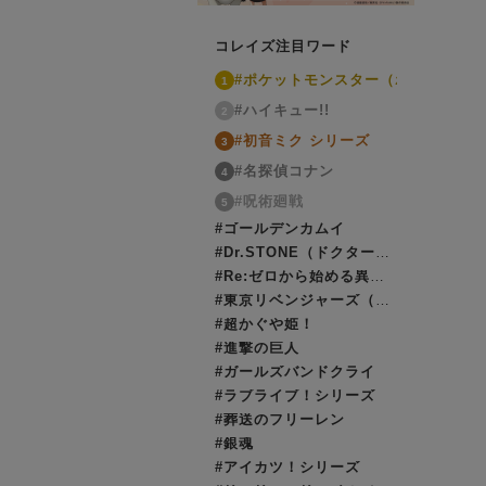
コレイズ注目ワード
#ポケットモンスター（ポケモン）
1
#ハイキュー!!
2
#初音ミク シリーズ
3
#名探偵コナン
4
#呪術廻戦
5
#ゴールデンカムイ
#Dr.STONE（ドクターストーン）
#Re:ゼロから始める異世界生活（リゼロ）
#東京リベンジャーズ（東リベ）
#超かぐや姫！
#進撃の巨人
#ガールズバンドクライ
#ラブライブ！シリーズ
#葬送のフリーレン
#銀魂
#アイカツ！シリーズ