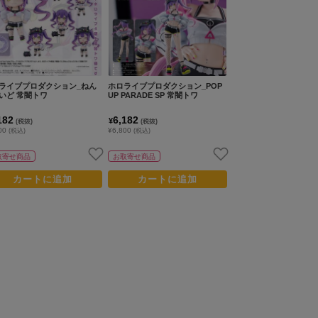
ライブプロダクション_ねん
ホロライブプロダクション_POP
いど 常闇トワ
UP PARADE SP 常闇トワ
182
6,182
¥
(税抜)
(税抜)
900
¥6,800
(税込)
(税込)
取寄せ商品
お取寄せ商品
カートに追加
カートに追加