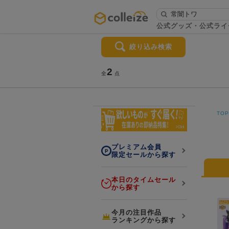
ログイン・会員登録
公式グッズ・公式ライ
絞り込み検索
お知らせ
初回アプリ利用限定！500ptプレ
2
詳細
全
点
ゼント
TO
プレミアム会員
LINE連携
限定セールから探す
よくある質問
colleize 便利な4つのサービス
本日のタイムセール
から探す
「お取寄せ商品」と「お取寄せ手数料」
colleizeランク・ポイントについて
今月の注目作品
colleize Payについて
ランキングから探す