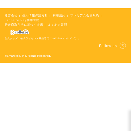
NEW
運営会社
個人情報保護方針
利用規約
プレミアム会員規約
colleize Pay利用規約
おすすめ
colleize B
特定商取引法に基づく表示
よくある質問
書籍
商品
OX
公式グッズ・公式ライセンス商品専門「colleize（コレイズ）」
Follow us
©Smarprise, Inc. Rights Reserved.