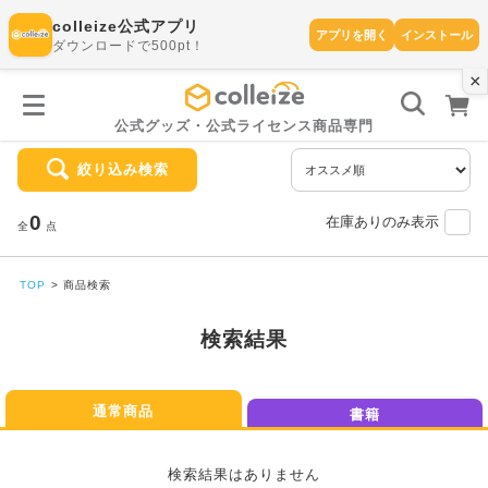
colleize公式アプリ
アプリを開く
インストール
ダウンロードで500pt！
×
書
籍
を
検
索
公式グッズ・公式ライセンス商品専門
す
る
絞り込み検索
探
す
0
在庫ありのみ表示
全
点
TOP
商品検索
カテゴリ
お気に入
作品
検索結果
ー
り
通常商品
書籍
在庫あり
ランキン
(即納)
セール
グ
検索結果はありません
商品