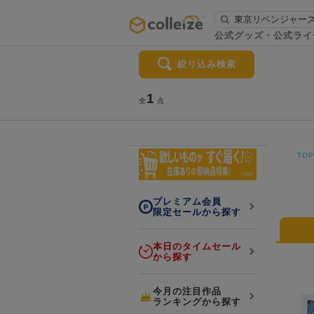
ログイン・会員登録
公式グッズ・公式ライ
絞り込み検索
お知らせ
初回アプリ利用限定！500ptプレ
1
詳細
全
点
ゼント
TO
プレミアム会員
LINE連携
限定セールから探す
よくある質問
colleize 便利な4つのサービス
本日のタイムセール
から探す
「お取寄せ商品」と「お取寄せ手数料」
colleizeランク・ポイントについて
今月の注目作品
colleize Payについて
ランキングから探す