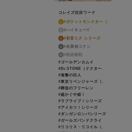
コレイズ注目ワード
#ポケットモンスター（ポケモン）
1
#ハイキュー!!
2
#初音ミク シリーズ
3
#名探偵コナン
4
#呪術廻戦
5
#ゴールデンカムイ
#Dr.STONE（ドクターストーン）
#進撃の巨人
#東京リベンジャーズ（東リベ）
#葬送のフリーレン
#超かぐや姫！
#ラブライブ！シリーズ
#アイカツ！シリーズ
#ダンガンロンパシリーズ
#ガールズバンドクライ
#リコリス・リコイル（リコリコ）