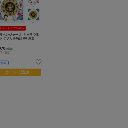
ポイント + 75%還元
リベンジャーズ_キャラでる
ト アクリル時計 /02 集合
070
(税抜)
777
(税込)
庫あり
カートに追加