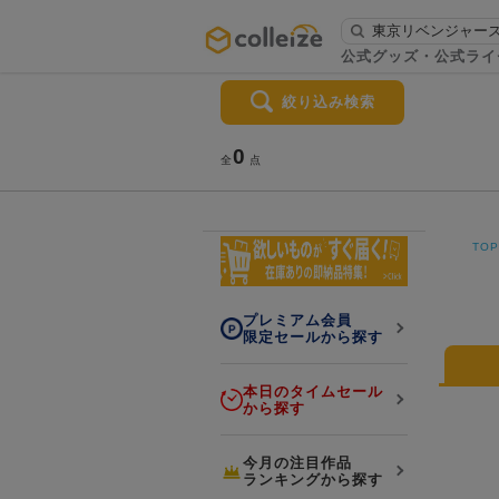
ログイン・会員登録
公式グッズ・公式ライ
絞り込み検索
お知らせ
初回アプリ利用限定！500ptプレ
0
詳細
全
点
ゼント
TO
プレミアム会員
LINE連携
限定セールから探す
よくある質問
colleize 便利な4つのサービス
本日のタイムセール
から探す
「お取寄せ商品」と「お取寄せ手数料」
colleizeランク・ポイントについて
今月の注目作品
colleize Payについて
ランキングから探す