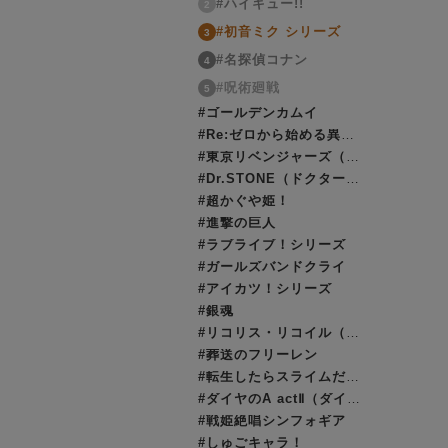
#ハイキュー!!
2
#初音ミク シリーズ
3
#名探偵コナン
4
#呪術廻戦
5
#ゴールデンカムイ
#Re:ゼロから始める異世界生活（リゼロ）
#東京リベンジャーズ（東リベ）
#Dr.STONE（ドクターストーン）
#超かぐや姫！
#進撃の巨人
#ラブライブ！シリーズ
#ガールズバンドクライ
#アイカツ！シリーズ
#銀魂
#リコリス・リコイル（リコリコ）
#葬送のフリーレン
#転生したらスライムだった件（転スラ）
#ダイヤのA actⅡ（ダイヤのエース）
#戦姫絶唱シンフォギア
#しゅごキャラ！